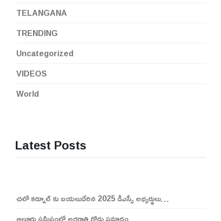
TELANGANA
TRENDING
Uncategorized
VIDEOS
World
Latest Posts
చలో కర్నూల్ కు బయలుదేరిన 2025 డీఎస్సీ అభ్యర్థులు…
ఆలూరు సమీపంలో అర్ధరాత్రి రోడ్డు ప్రమాదం…