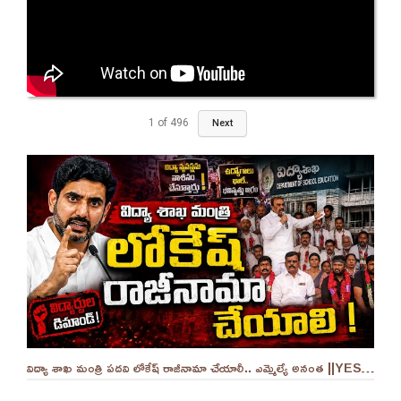
1
of
496
Next
విద్యా శాఖ మంత్రి పదవి లోకేష్ రాజీనామా చేయాలీ.. ఎమ్మెల్యే అనంత ||YES 9TV