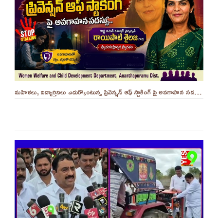
మహిళలు, విద్యార్తినిలు ఎదుర్కొంటున్న ప్రివెన్షన్ ఆఫ్ స్టాకింగ్ పై అవగాహన సదస్సు.. - ||YES 9TV