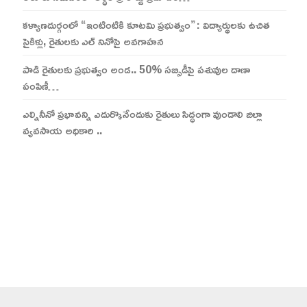
కళ్యాణదుర్గంలో “ఇంటింటికి కూటమి ప్రభుత్వం”: విద్యార్థులకు ఉచిత
సైకిళ్లు, రైతులకు ఎల్ నినోపై అవగాహన
పాడి రైతులకు ప్రభుత్వం అండ.. 50% సబ్సిడీపై పశువుల దాణా
పంపిణీ…
ఎల్నినీనో ప్రభావన్ని ఎదుర్కొనేందుకు రైతులు సిద్ధంగా వుండాలి జిల్లా
వ్యవసాయ అధికారి ..