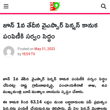
Skip
to
content
జూన్ 1వ తేదీన వైఎస్సార్ పెన్షన్ కానుక
పంపిణీకి సర్వం సిద్ధం
Posted on
May 31, 2023
by
YES9 TV
జూన్ 1వ తేదీన వైఎస్సార్ పెన్షన్ కానుక పంపిణీకి సర్వం సిద్ధం
చేసినట్లు రాష్ట్ర గ్రామీణాభివృద్ధి, పంచాయతీరాజ్ శాఖ, ఉప
ముఖ్యమంత్రి బూడి ముత్యాల నాయుడు స్పష్టం చేశారు.
ఈ కానుక కింద 63.14 లక్షల మంది లబ్ధిదారులకు ఏపీ ప్రభుత్వం
పెన్షన్లను పంపిణీ చేయనున్నట్టు తెలిపారు. మే నెల పెన్షన్ మొత్తాలను