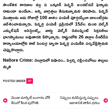
సాంకేతిక కారణాల వల్ల ఏ ఒక్కరికీ పెన్షన్ అందలేదనే ఫిర్యాదు
రాకుండా ఉండేలా.. అన్ని జాగ్రత్తలు తీసుకున్నామని తెలిపారు. పెన్షన్
మొత్తాలను ఐదు రోజుల్లో 100 శాతం పంపిణీ పూర్తయ్యేలా వాలంటీర్లను
ఆదేశించామన్నారు. పెన్షన్ల పంపిణీ ప్రక్రియలో 15వేల మంది వెల్ఫేర్
ఎడ్యుకేషన్ అసిస్టెంట్స్, వార్డు వెల్ఫేర్ డెవలప్మెంట్ సెక్రటరీలు
భాగస్వాములు అవుతారని పేర్కొన్నారు. రాష్ట్రంలోని 26 జిల్లాల డీఆర్‌డీఏ
కార్యాలయాల్లోని కాల్ సెంటర్ల ద్వారా పెన్షన్ల పంపిణీని పర్యవేక్షిస్తామని
చెప్పుకొచ్చారు.
Nellore Crime: నెల్లూరులో విషాదం.. పిల్లల్ని రక్షించబోయి తల్లులు
మృతి
POSTED UNDER
AP
Post
మెండా మార్కెట్ బంగారం చోరీ
నిప్పులు కురిపిస్తున్న పప్పులు..
navigation
కేసులో కీలక పురోగతి..
ఆకాశానికి తాకిన ధరలు