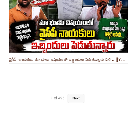
వైసీపీ నాయకులు మా భూమి విషయంలో ఇబ్బందులు పెడుతున్నారు సార్ .. ||YES 9TV
1
of
496
Next