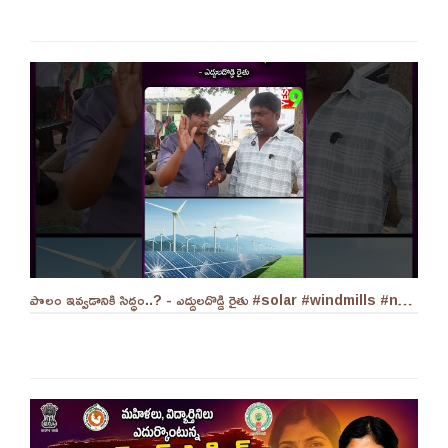
పొలం ఇవ్వడానికి సిద్ధం..? - ఎద్దులదొడ్డి రైతు #solar #windmills #naralokesh #solarenergy