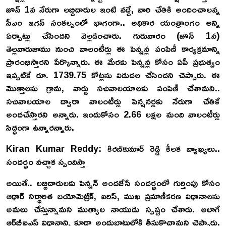
జూన్ 1న నేరుగా లబ్దిదారుల ఇంటి వద్దే, వారి చేతికి అందించాలన్న
సీఎం జగన్ సంకల్పంలో భాగంగా.. అధికార యంత్రాంగం అన్ని
ఏర్పాట్లు చేసిందని వెల్లడించారు. గురువారం (జూన్ 1న)
తెల్లవారుజాము నుంచి వాలంటీర్లు ఈ పెన్షన్ల పంపిణీ కార్యక్రమాన్ని
ప్రారంభిస్తారని పేర్కొన్నారు. ఈ మేరకు పెన్షన్ల కోసం ఏపీ ప్రభుత్వం
ఇప్పటికే రూ. 1739.75 కోట్లను విడుదల చేసిందని చెప్పారు. ఈ
మొత్తాలను గ్రామ, వార్డు సచివాలయాలకు పంపిణీ చేశామని..
సచివాలయాల ద్వారా వాలంటీర్లు పెన్షనర్లకు నేరుగా చేతికే
అందచేస్తారని అన్నారు. ఇందుకోసం 2.66 లక్షల మంది వాలంటీర్లు
సిద్ధంగా ఉన్నారన్నారు.
Kiran Kumar Reddy: కిరణ్‌కుమార్ రెడ్డి కీలక వ్యాఖ్యలు..
సందర్భం వచ్చాక స్పందిస్తా
అయితే.. లబ్దిదారులకు పెన్షన్ అందజేసే సందర్భంలో గుర్తింపు కోసం
ఆధార్ నిర్ధారిత బయోమెట్రిక్, ఐరిస్, ముఖ ప్రమాణీకరణ విధానాలను
అమలు చేస్తున్నామని ముత్యాల నాయుడు స్పష్టం చేశారు. అలాగే
ఆర్‌బీఐఎస్ విధానాన్ని కూడా అందుబాటులోకి తీసుకొచ్చామని చెప్పారు.