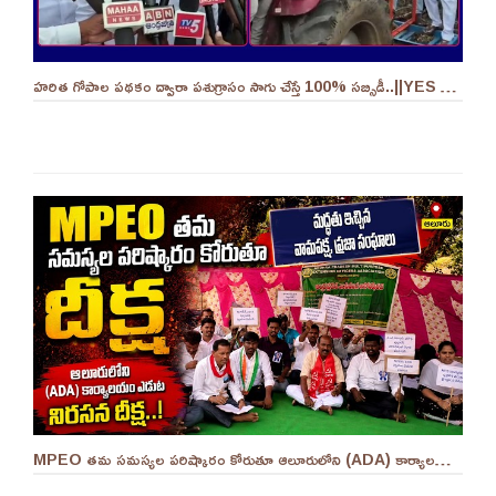
హరిత గోపాల పథకం ద్వారా పశుగ్రాసం సాగు చేస్తే 100% సబ్సిడీ..||YES 9TV
MPEO తమ సమస్యల పరిష్కారం కోరుతూ ఆలూరులోని (ADA) కార్యాలయం ఎదుట దీక్ష ||YES 9TV #kurnool