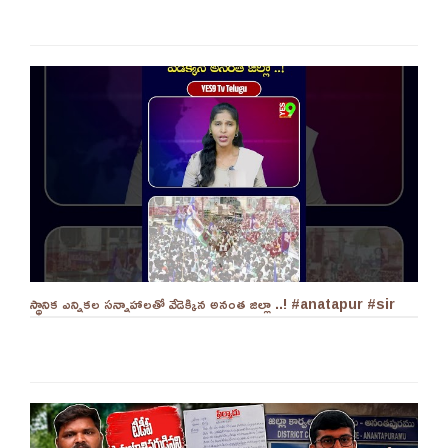
స్థానిక ఎన్నికల సన్నాహాలతో వేడెక్కిన అనంత జిల్లా ..! #anatapur #sir