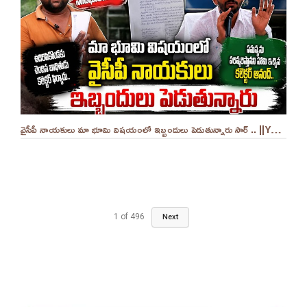
వైసీపీ నాయకులు మా భూమి విషయంలో ఇబ్బందులు పెడుతున్నారు సార్ .. ||YES 9TV
1
of
496
Next