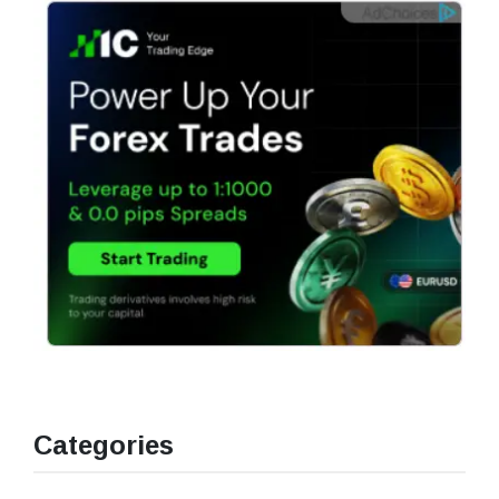
Categories