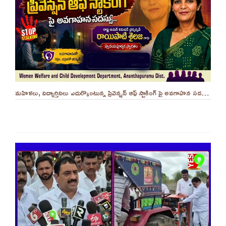
మహిళలు, విద్యార్తినిలు ఎదుర్కొంటున్న ప్రివెన్షన్ ఆఫ్ స్టాకింగ్ పై అవగాహన సదస్సు.. - ||YES 9TV