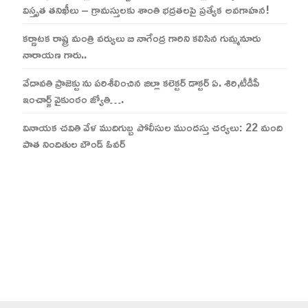
విస్తృత తనిఖీలు – గ్రామస్తులకు శాంతి భద్రతలపై ప్రత్యేక అవగాహన!
కర్ణాటక రాష్ట్ర మంత్రి వర్యులు బి నాగేంద్ర గారిని కలిసిన గుమ్మనూరు
నారాయణ గారు..
వేదావతి ప్రాజెక్టు ను పరిశీలించిన జిల్లా కలెక్టర్ డాక్టర్ ఏ. శిరి,టీడీపీ
ఇంచార్జ్ వైకుంఠం జ్యోతి….
వినాయక చవితి వేళ ముదిగుబ్బ పోలీసుల ముందస్తు చర్యలు: 22 మంది
పాత నిందితుల బౌండ్ ఓవర్