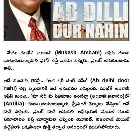
మేము ముఖేశ్ అంబానీ (Mukesh Ambani) ఆఫిస్ నుంచి
మాట్లాడుతున్నామని ఫోన్ వస్తే ఎవరూ నమ్మరు. ప్రాంక్ అనుకుంటారు.
కానీ..
అదే నిజమని తెలిస్తే.. ‘అబ్ దిల్లీ దూర్ నహీ’ (Ab delhi door
nahi) చిత్ర బృందానికి ఇదే అనుభవం ఎదురైంది. ముఖేశ్ అంబానీ
ఆఫీస్ నుంచి.. ‘మా సర్ మీ సినిమాను అంటిల్లా (అంబానీ నివాసం)లో
(Antilia) చూడాలనుకుంటున్నారు. స్క్రీనింగ్ ఏర్పాటు చేస్తారా’ అనే
కాల్ వచ్చింది. ప్రాంక్ కాల్ అనుకుని అఫీషియల్ మెయిల్ నుంచి
సమాచారం వస్తే చూద్దామని చెప్పింది యూనిట్. నిజంగానే మెయిల్
వచ్చేసరికి ఒక్కసారిగా షాకై తర్వాత ఆనందంలో మునిగిపోయారు.