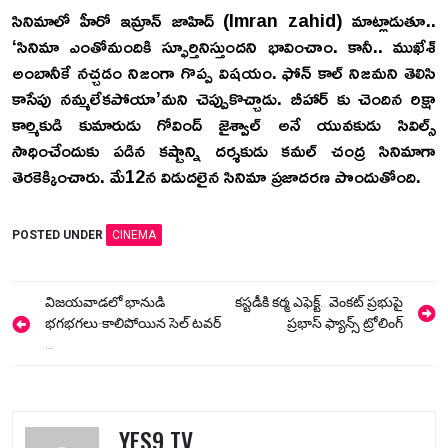
సినిమాలో హీరో ఇమ్రాన్ జాహిద్ (Imran zahid) మాట్లాడుతూ..
‘సినిమా ఎంతోమందికి స్ఫూర్తినిస్తుందని భావించాం. కానీ.. ముఖేశ్
అంబానీకే నచ్చడం నిజంగా గొప్ప విషయం. ఫోన్ కాల్ నిజమని తెలిసి
కాసేపు నమ్మలేకపోయా’మని చెప్పుకొచ్చాడు. బీహార్ కు చెందిన రిక్షా
కార్మికుడి కుమారుడు గోవింద్ జైశ్వాల్ అనే యువకుడు సివిల్స్
సాధించేందుకు పడిన కష్టాన్ని దర్శకుడు కమల్ చంద్ర సినిమాగా
తెరకెక్కించారు. మే12న విడుదలైన సినిమా ప్రజాదరణ పొందుతోంది.
POSTED UNDER
CINEMA
Post
విజయవాడలో భానుడి
కస్టడీకి కర్మ ఎఫెక్ట్.. వెంకట్ ప్రభుపై
navigation
భగభగలు-కాలిపోయిన సెల్ టవర్
ప్రభాస్ ఫ్యాన్స్ ట్రోలింగ్
…
YES9 TV