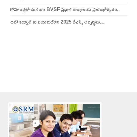
గోనెగండ్లలో ఘనంగా BVSF ప్రధాన కార్యాలయ ప్రారంభోత్సవం..
చలో కర్నూల్ కు బయలుదేరిన 2025 డీఎస్సీ అభ్యర్థులు…