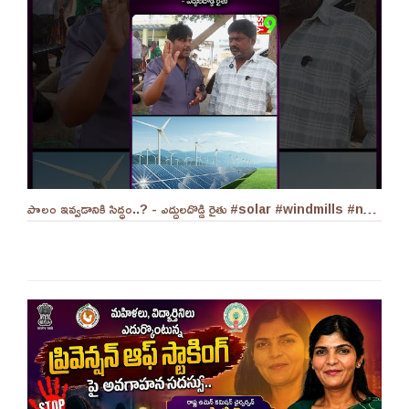
పొలం ఇవ్వడానికి సిద్ధం..? - ఎద్దులదొడ్డి రైతు #solar #windmills #naralokesh #solarenergy