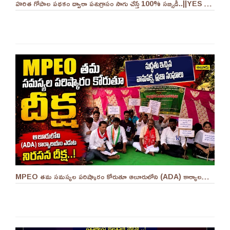
హరిత గోపాల పథకం ద్వారా పశుగ్రాసం సాగు చేస్తే 100% సబ్సిడీ..||YES 9TV
MPEO తమ సమస్యల పరిష్కారం కోరుతూ ఆలూరులోని (ADA) కార్యాలయం ఎదుట దీక్ష ||YES 9TV #kurnool