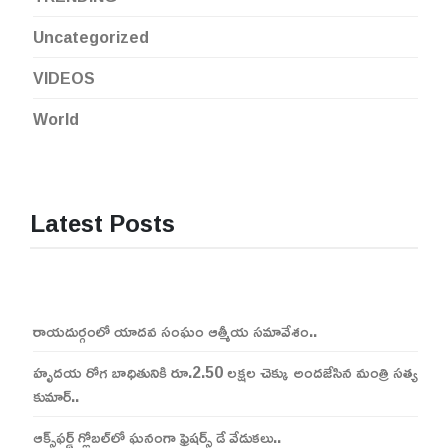
Uncategorized
VIDEOS
World
Latest Posts
రాయదుర్గంలో యాదవ సంఘం ఆత్మీయ సమావేశం..
హృదయ రోగ బాధితునికి రూ.2.50 లక్షల చెక్కు అందజేసిన మంత్రి సత్య
కుమార్..
ఆక్స్‌ఫర్డ్ గ్లోబల్‌లో ఘనంగా ఫ్రెషర్స్ డే వేడుకలు..