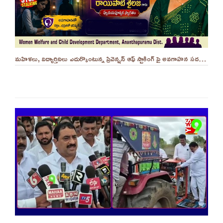
మహిళలు, విద్యార్తినిలు ఎదుర్కొంటున్న ప్రివెన్షన్ ఆఫ్ స్టాకింగ్ పై అవగాహన సదస్సు.. - ||YES 9TV