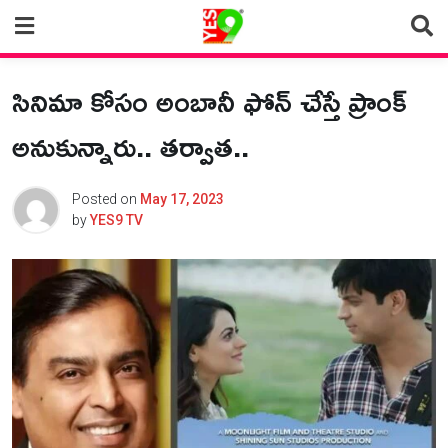
Skip
to
content
సినిమా కోసం అంబానీ ఫోన్ చేస్తే ప్రాంక్
అనుకున్నారు.. తర్వాత..
Posted on
May 17, 2023
by
YES9 TV