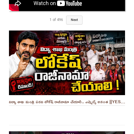
1
of
496
Next
విద్యా శాఖ మంత్రి పదవి లోకేష్ రాజీనామా చేయాలీ.. ఎమ్మెల్యే అనంత ||YES 9TV