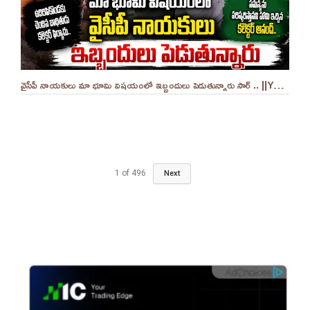
వైసీపీ నాయకులు మా భూమి విషయంలో ఇబ్బందులు పెడుతున్నారు సార్ .. ||YES 9TV
1
of
496
Next