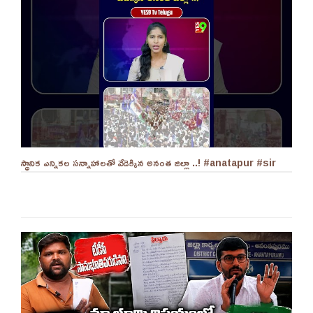
స్థానిక ఎన్నికల సన్నాహాలతో వేడెక్కిన అనంత జిల్లా ..! #anatapur #sir