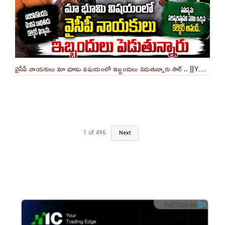
వైసీపీ నాయకులు మా భూమి విషయంలో ఇబ్బందులు పెడుతున్నారు సార్ .. ||YES 9TV
1
of
496
Next