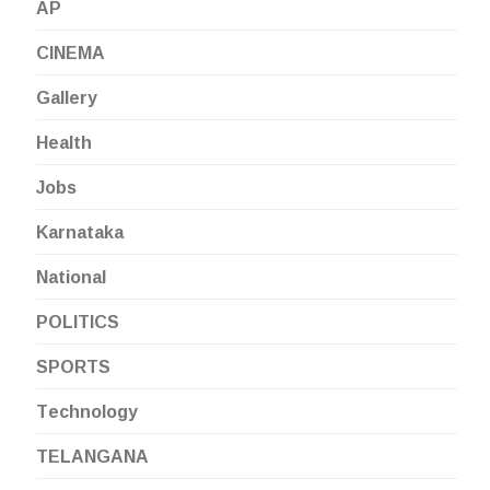
AP
CINEMA
Gallery
Health
Jobs
Karnataka
National
POLITICS
SPORTS
Technology
TELANGANA