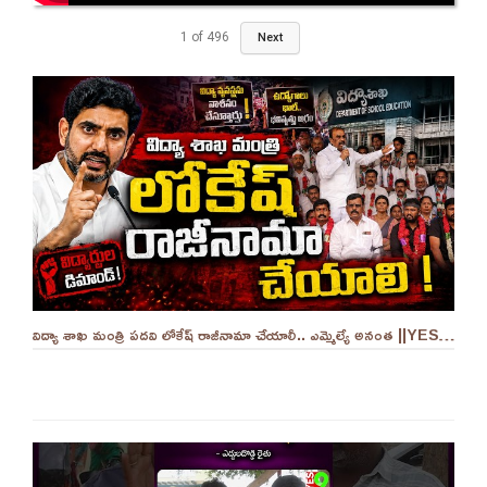
1
of
496
Next
విద్యా శాఖ మంత్రి పదవి లోకేష్ రాజీనామా చేయాలీ.. ఎమ్మెల్యే అనంత ||YES 9TV