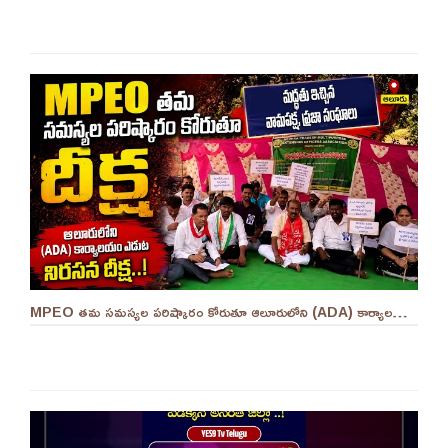
MPEO తమ సమస్యల పరిష్కారం కోరుతూ ఆలూరులోని (ADA) కార్యాలయం ఎదుట దీక్ష ||YES 9TV #kurnool