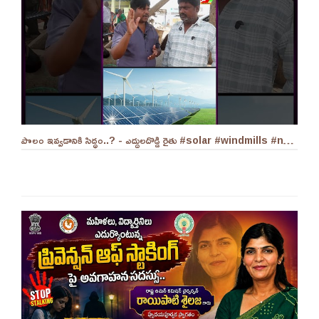
పొలం ఇవ్వడానికి సిద్ధం..? - ఎద్దులదొడ్డి రైతు #solar #windmills #naralokesh #solarenergy