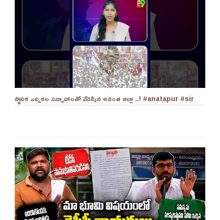
స్థానిక ఎన్నికల సన్నాహాలతో వేడెక్కిన అనంత జిల్లా ..! #anatapur #sir