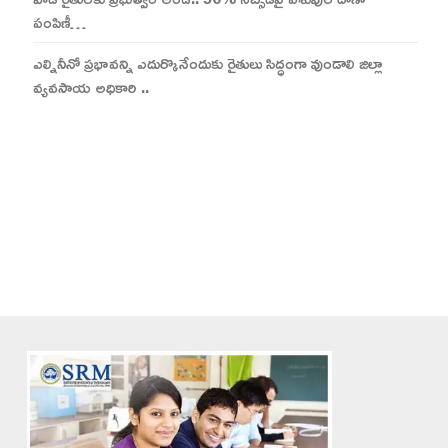
పంపిణీ…
ఎల్నినీనో ప్రభావన్ని ఎదుర్కొనేందుకు రైతులు సిద్ధంగా వుండాలి జిల్లా
వ్యవసాయ అధికారి ..