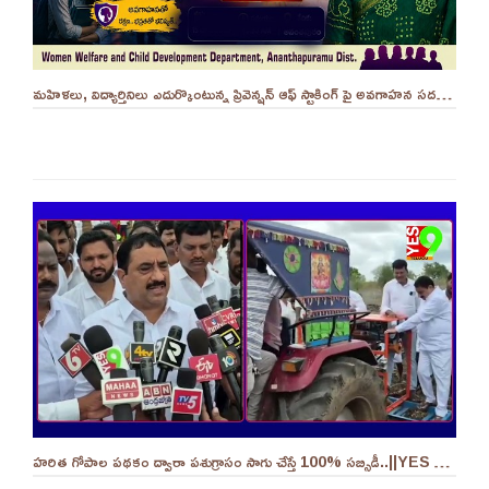
మహిళలు, విద్యార్తినిలు ఎదుర్కొంటున్న ప్రివెన్షన్ ఆఫ్ స్టాకింగ్ పై అవగాహన సదస్సు.. - ||YES 9TV
హరిత గోపాల పథకం ద్వారా పశుగ్రాసం సాగు చేస్తే 100% సబ్సిడీ..||YES 9TV