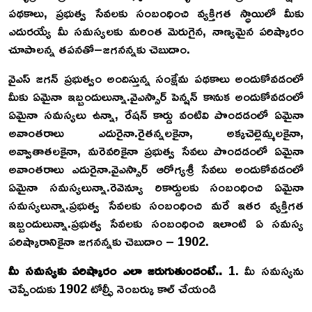
పథకాలు, ప్రభుత్వ సేవలకు సంబంధించి వ్యక్తిగత స్ధాయిలో మీకు
ఎదురయ్యే మీ సమస్యలకు మరింత మెరుగైన, నాణ్యమైన పరిష్కారం
చూపాలన్న తపనతో–జగనన్నకు చెబుదాం.
వైఎస్ జగన్ ప్రభుత్వం అందిస్తున్న సంక్షేమ పథకాలు అందుకోవడంలో
మీకు ఏమైనా ఇబ్బందులున్నా.వైఎస్సార్ పెన్షన్ కానుక అందుకోవడంలో
ఏమైనా సమస్యలు ఉన్నా, రేషన్ కార్డు వంటివి పొందడంలో ఏమైనా
అవాంతరాలు ఎదురైనా.రైతన్నలకైనా, అక్కచెల్లెమ్మలకైనా,
అవ్వాతాతలకైనా, మరెవరికైనా ప్రభుత్వ సేవలు పొందడంలో ఏమైనా
అవాంతరాలు ఎదురైనా.వైఎస్సార్ ఆరోగ్యశ్రీ సేవలు అందుకోవడంలో
ఏమైనా సమస్యలున్నా.రెవెన్యూ రికార్డులకు సంబంధించి ఏమైనా
సమస్యలున్నా.ప్రభుత్వ సేవలకు సంబంధించి మరే ఇతర వ్యక్తిగత
ఇబ్బందులున్నా.ప్రభుత్వ సేవలకు సంబంధించి ఇలాంటి ఏ సమస్య
పరిష్కారానికైనా జగనన్నకు చెబుదాం – 1902.
మీ సమస్యకు పరిష్కారం ఎలా జరుగుతుందంటే..
1. మీ సమస్యను
చెప్పేందుకు 1902 టోల్ఫ్రీ నెంబర్కు కాల్ చేయండి