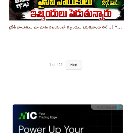
వైసీపీ నాయకులు మా భూమి విషయంలో ఇబ్బందులు పెడుతున్నారు సార్ .. ||YES 9TV
1
of
496
Next