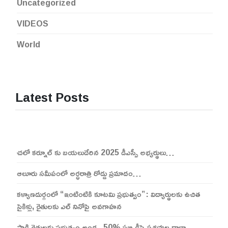
Uncategorized
VIDEOS
World
Latest Posts
చలో కర్నూల్ కు బయలుదేరిన 2025 డీఎస్సీ అభ్యర్థులు…
ఆలూరు సమీపంలో అర్ధరాత్రి రోడ్డు ప్రమాదం…
కళ్యాణదుర్గంలో “ఇంటింటికి కూటమి ప్రభుత్వం”: విద్యార్థులకు ఉచిత
సైకిళ్లు, రైతులకు ఎల్ నినోపై అవగాహన
పాడి రైతులకు ప్రభుత్వం అండ.. 50% సబ్సిడీపై పశువుల దాణా