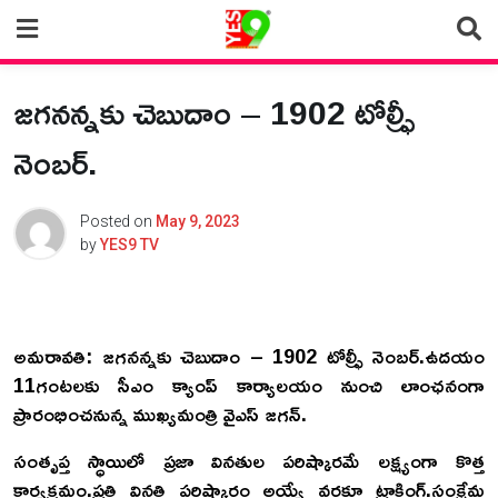
Skip
to
content
జగనన్నకు చెబుదాం – 1902 టోల్ఫ్రీ
నెంబర్.
Posted on
May 9, 2023
by
YES9 TV
అ
మరావతి: జగనన్నకు చెబుదాం – 1902 టోల్ఫ్రీ నెంబర్.ఉదయం
11గంటలకు సీఎం క్యాంప్ కార్యాలయం నుంచి లాంఛనంగా
ప్రారంభించనున్న ముఖ్యమంత్రి వైఎస్ జగన్.
సంతృప్త స్ధాయిలో ప్రజా వినతుల పరిష్కారమే లక్ష్యంగా కొత్త
కార్యక్రమం.ప్రతి వినతి పరిష్కారం అయ్యే వరకూ ట్రాకింగ్.సంక్షేమ