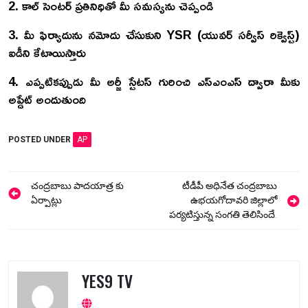
2. కాల్ సెంటర్ ప్రతినిధితో మీ సమస్యను చెప్పండి
3. మీ ఫిర్యాదును నమోదు చేసుకుని YSR (యువర్ సర్వీస్ రిక్వెస్ట్)
ఐడీని కేటాయిస్తారు
4. ఎప్పటికప్పుడు మీ అర్జీ స్టేటస్ గురించి ఎస్ఎంఎస్ ద్వారా మీకు
అప్డేట్ అందుతుంది
POSTED UNDER
AP
Post
చంద్రబాబు పాదయాత్ర కు
టీడీపీ అధినేత చంద్రబాబు
navigation
ఏర్పాట్లు
ఉభయగోదావరి జిల్లాలో
పర్యటిస్తున్న సంగతి తెలిసిందే.
YES9 TV