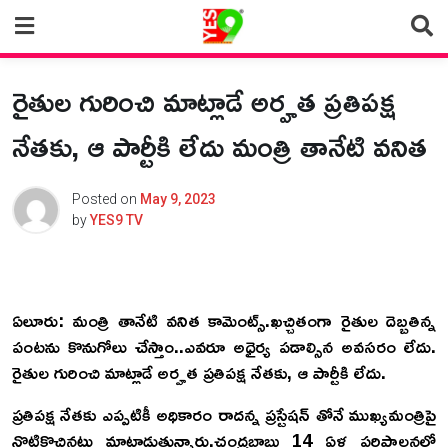
Skip
to
content
రైతుల గురించి మాట్లాడే అర్హత ప్రతిపక్ష
నేతకు, ఆ పార్టీకి లేదు మంత్రి తానేటి వనిత
Posted on
May 9, 2023
by
YES9 TV
ఏ
లూరు: మంత్రి తానేటి వనిత కామెంట్స్.ఖచ్చితంగా రైతుల దెబ్బతిన్న
పంటను కొనుగోలు చేస్తాం..ఎవరూ అధైర్య పడాల్సిన అవసరం లేదు.
రైతుల గురించి మాట్లాడే అర్హత ప్రతిపక్ష నేతకు, ఆ పార్టీకి లేదు.
ప్రతిపక్ష నేతకు ఎప్పటికీ అధికారం రాదన్న ప్రస్టేషన్ తోనే ముఖ్యమంత్రిపై
నొటికొచ్చినట్లు మాట్లాడుతున్నారు.చంద్రబాబు 14 ఏళ్ల పరిపాలనలో