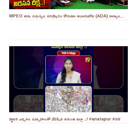
MPEO తమ సమస్యల పరిష్కారం కోరుతూ ఆలూరులోని (ADA) కార్యాలయం ఎదుట దీక్ష ||YES 9TV #kurnool
స్థానిక ఎన్నికల సన్నాహాలతో వేడెక్కిన అనంత జిల్లా ..! #anatapur #sir