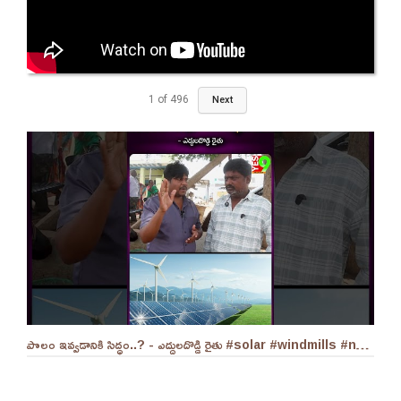
1
of
496
Next
పొలం ఇవ్వడానికి సిద్ధం..? - ఎద్దులదొడ్డి రైతు #solar #windmills #naralokesh #solarenergy