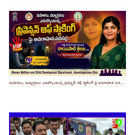
మహిళలు, విద్యార్తినిలు ఎదుర్కొంటున్న ప్రివెన్షన్ ఆఫ్ స్టాకింగ్ పై అవగాహన సదస్సు.. - ||YES 9TV