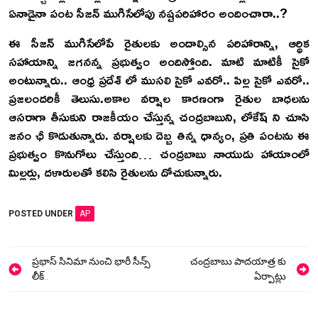
ఏనాడైనా పంట సీజన్ ముగిసేలోపు నష్టపరిహారం అందించారా..?
ఈ సీజన్ ముగిసేలోపే రైతులకు అందాల్సిన పరిహారాన్ని, ఆర్థిక
సహాయాన్ని జగనన్న ప్రభుత్వం అందిస్తోంది. మాటి మాటికీ సైకో
అంటున్నారు.. ఆంధ్ర ప్రదేశ్ లో ముసలి సైకో ఎవరో.. పిల్ల సైకో ఎవరో..
ప్రజలందరికీ తెలుసు.అకాల వర్షాల కారణంగా రైతుల బాధలను
ఆసరాగా తీసుకుని రాజకీయం చేస్తున్న చంద్రబాబుని, లోకేష్ ని చూసి
జనం ఛీ కొడుతున్నారు. వర్షాలకు దెబ్బ తిన్న ధాన్యం, ప్రతి పంటను ఈ
ప్రభుత్వం కొనుగోలు చేస్తుంది… చంద్రబాబు నాయుడు హాయాంలో
మిల్లర్లు, దళారులతో కలిసి రైతులను దోచుకున్నారు.
POSTED UNDER
AP
Post
ప్రభాస్ సినిమా నుంచి భారీ సీన్స్
చంద్రబాబు పాదయాత్ర కు
navigation
లీక్..
ఏర్పాట్లు