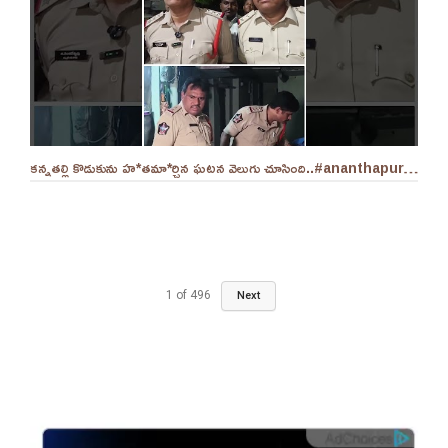
కన్నతల్లి కొడుకును హ*తమా*ర్చిన ఘటన వెలుగు చూసింది..#ananthapuram #appolice
1
of
496
Next