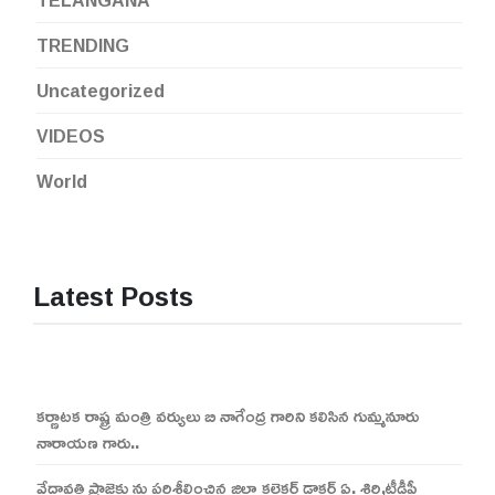
TELANGANA
TRENDING
Uncategorized
VIDEOS
World
Latest Posts
కర్ణాటక రాష్ట్ర మంత్రి వర్యులు బి నాగేంద్ర గారిని కలిసిన గుమ్మనూరు
నారాయణ గారు..
వేదావతి ప్రాజెక్టు ను పరిశీలించిన జిల్లా కలెక్టర్ డాక్టర్ ఏ. శిరి,టీడీపీ