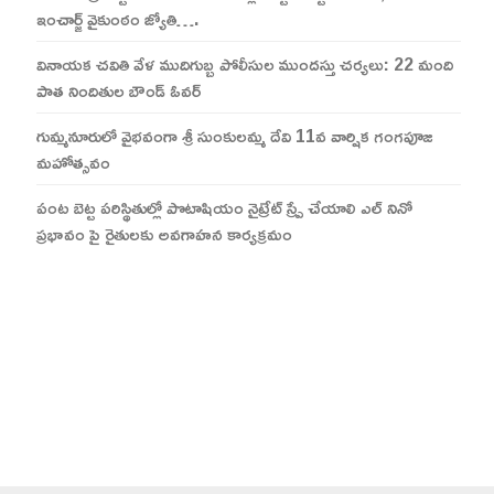
ఇంచార్జ్ వైకుంఠం జ్యోతి….
వినాయక చవితి వేళ ముదిగుబ్బ పోలీసుల ముందస్తు చర్యలు: 22 మంది
పాత నిందితుల బౌండ్ ఓవర్
గుమ్మనూరులో వైభవంగా శ్రీ సుంకులమ్మ దేవి 11వ వార్షిక గంగపూజ
మహోత్సవం
పంట బెట్ట పరిస్థితుల్లో పొటాషియం నైట్రేట్ స్ప్రే చేయాలి ఎల్ నినో
ప్రభావం పై రైతులకు అవగాహన కార్యక్రమం