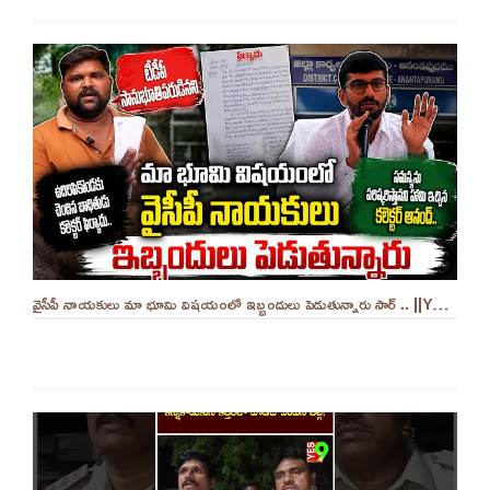
వైసీపీ నాయకులు మా భూమి విషయంలో ఇబ్బందులు పెడుతున్నారు సార్ .. ||YES 9TV