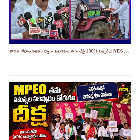
హరిత గోపాల పథకం ద్వారా పశుగ్రాసం సాగు చేస్తే 100% సబ్సిడీ..||YES 9TV