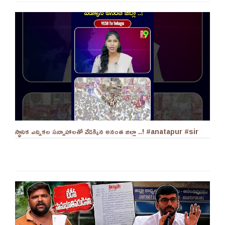
స్థానిక ఎన్నికల సన్నాహాలతో వేడెక్కిన అనంత జిల్లా ..! #anatapur #sir