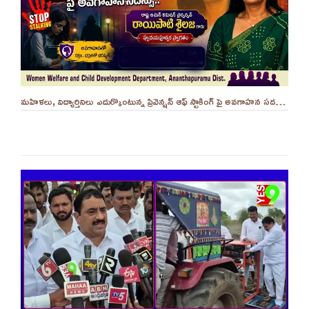
మహిళలు, విద్యార్తినిలు ఎదుర్కొంటున్న ప్రివెన్షన్ ఆఫ్ స్టాకింగ్ పై అవగాహన సదస్సు.. - ||YES 9TV