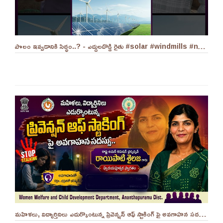
పొలం ఇవ్వడానికి సిద్ధం..? - ఎద్దులదొడ్డి రైతు #solar #windmills #naralokesh #solarenergy
మహిళలు, విద్యార్తినిలు ఎదుర్కొంటున్న ప్రివెన్షన్ ఆఫ్ స్టాకింగ్ పై అవగాహన సదస్సు.. - ||YES 9TV