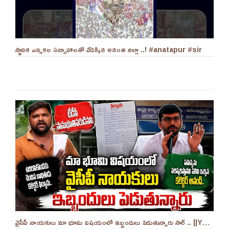
స్థానిక ఎన్నికల సన్నాహాలతో వేడెక్కిన అనంత జిల్లా ..! #anatapur #sir
వైసీపీ నాయకులు మా భూమి విషయంలో ఇబ్బందులు పెడుతున్నారు సార్ .. ||YES 9TV