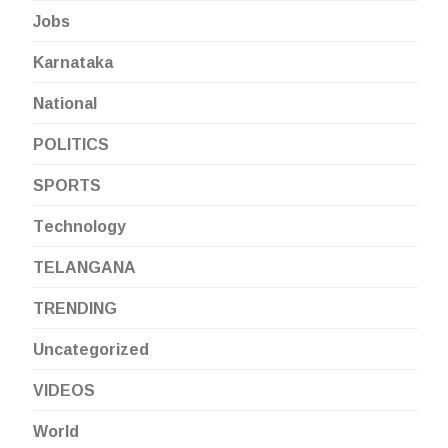
Jobs
Karnataka
National
POLITICS
SPORTS
Technology
TELANGANA
TRENDING
Uncategorized
VIDEOS
World