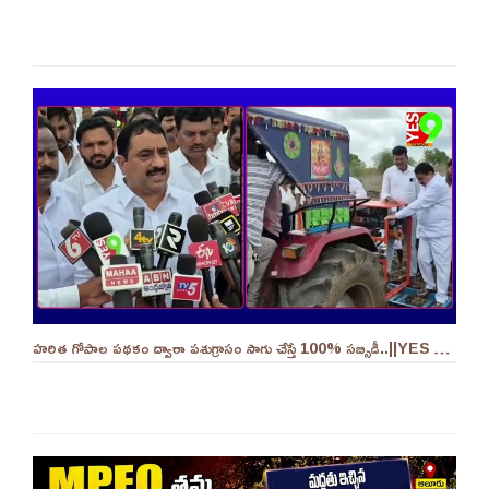
హరిత గోపాల పథకం ద్వారా పశుగ్రాసం సాగు చేస్తే 100% సబ్సిడీ..||YES 9TV