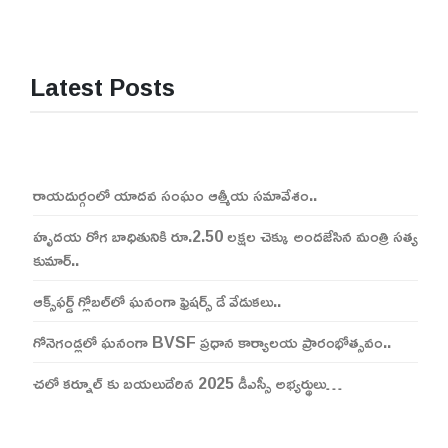
Latest Posts
రాయదుర్గంలో యాదవ సంఘం ఆత్మీయ సమావేశం..
హృదయ రోగ బాధితునికి రూ.2.50 లక్షల చెక్కు అందజేసిన మంత్రి సత్య
కుమార్..
ఆక్స్‌ఫర్డ్ గ్లోబల్‌లో ఘనంగా ఫ్రెషర్స్ డే వేడుకలు..
గోనెగండ్లలో ఘనంగా BVSF ప్రధాన కార్యాలయ ప్రారంభోత్సవం..
చలో కర్నూల్ కు బయలుదేరిన 2025 డీఎస్సీ అభ్యర్థులు…