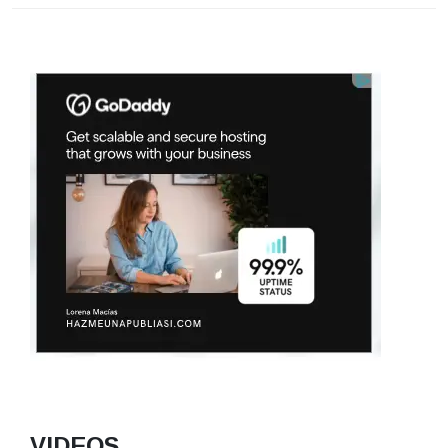
VIDEOS