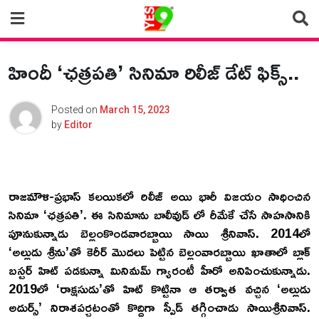
Skip
to
content
హిందీ ‘ఛత్రపతి’ సినిమా రిలీజ్ డేట్ ఫిక్స్..
Posted on
March 15, 2023
by
Editor
రాజమౌళి-ప్రభాస్ కలయికలో రిలీజ్ అయి భారీ విజయం సాధించిన
సినిమా ‘ఛత్రపతి’. ఈ సినిమాను బాలీవుడ్ లో రీమేకే చేసే సాహసానికి
పూనుకున్నాడు బెల్లంకొండవారబ్బాయి సాయి శ్రీనివాస్. 2014లో
‘అల్లుడు శ్రీను’తో కెరీర్ మొదలు పెట్టిన బెల్లంవారబ్బాయి ఖాతాలో బ్లాక్
బస్టర్ హిట్ పడకున్నా మినిమమ్ గ్యారంటీ హీరో అనిపించుకున్నాడు.
2019లో ‘రాక్షసుడు’తో హిట్ కొట్టినా ఆ తర్వాత వచ్చిన ‘అల్లుడు
అదుర్స్’ నిరాశపర్చటంతో కొద్దిగా స్పీడ్ తగ్గించాడు సాయిశ్రీనివాస్.