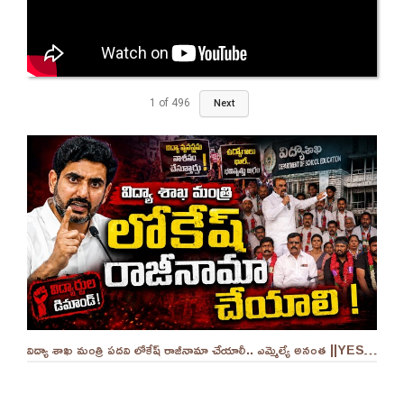
1
of
496
Next
విద్యా శాఖ మంత్రి పదవి లోకేష్ రాజీనామా చేయాలీ.. ఎమ్మెల్యే అనంత ||YES 9TV