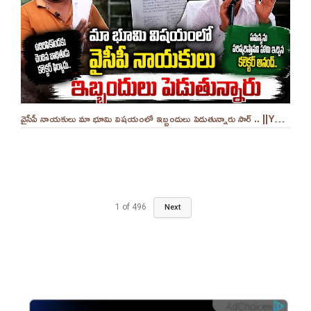
వైసీపీ నాయకులు మా భూమి విషయంలో ఇబ్బందులు పెడుతున్నారు సార్ .. ||YES 9TV
1
of
496
Next