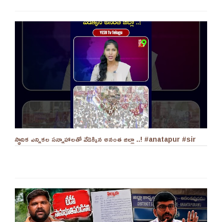
స్థానిక ఎన్నికల సన్నాహాలతో వేడెక్కిన అనంత జిల్లా ..! #anatapur #sir