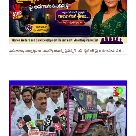
మహిళలు, విద్యార్తినిలు ఎదుర్కొంటున్న ప్రివెన్షన్ ఆఫ్ స్టాకింగ్ పై అవగాహన సదస్సు.. - ||YES 9TV