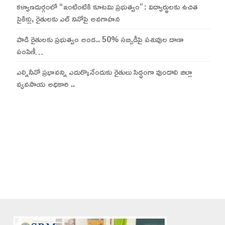
కళ్యాణదుర్గంలో “ఇంటింటికి కూటమి ప్రభుత్వం”: విద్యార్థులకు ఉచిత
సైకిళ్లు, రైతులకు ఎల్ నినోపై అవగాహన
పాడి రైతులకు ప్రభుత్వం అండ.. 50% సబ్సిడీపై పశువుల దాణా
పంపిణీ…
ఎల్నినీనో ప్రభావన్ని ఎదుర్కొనేందుకు రైతులు సిద్ధంగా వుండాలి జిల్లా
వ్యవసాయ అధికారి ..