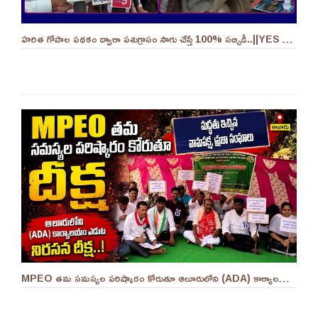
హరిత గోపాల పథకం ద్వారా పశుగ్రాసం సాగు చేస్తే 100% సబ్సిడీ..||YES 9TV
MPEO తమ సమస్యల పరిష్కారం కోరుతూ ఆలూరులోని (ADA) కార్యాలయం ఎదుట దీక్ష ||YES 9TV #kurnool