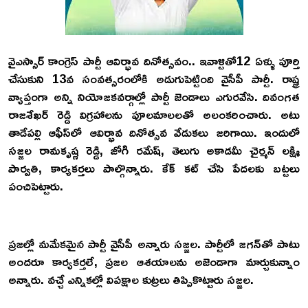
వైఎస్సార్ కాంగ్రెస్ పార్టీ ఆవిర్భావ దినోత్సవం.. ఇవాళ్టితో12 ఏళ్ళు పూర్తి
చేసుకుని 13వ సంవత్సరంలోకి అడుగుపెట్టింది వైసీపీ పార్టీ. రాష్ట్ర
వ్యాప్తంగా అన్ని నియోజకవర్గాల్లో పార్టీ జెండాలు ఎగురవేసి. దివంగత
రాజశేఖర్ రెడ్డి విగ్రహాలను పూలమాలలతో అలంకరించారు. అటు
తాడేపల్లి ఆఫీస్‌లో ఆవిర్భావ దినోత్సవ వేడుకలు జరిగాయి. ఇందులో
సజ్జల రామకృష్ణ రెడ్డి, జోగి రమేష్, తెలుగు అకాడమీ చైర్మన్ లక్ష్మి
పార్వతి, కార్యకర్తలు పాల్గొన్నారు. కేక్ కట్‌ చేసి పేదలకు బట్టలు
పంచిపెట్టారు.
ప్రజల్లో మమేకమైన పార్టీ వైసీపీ అన్నారు సజ్జల. పార్టీలో జగన్‌తో పాటు
అందరూ కార్యకర్తలే, ప్రజల ఆశయాలను అజెండాగా మార్చుకున్నాం
అన్నారు. వచ్చే ఎన్నికల్లో విపక్షాల కుట్రలు తిప్పికొట్టారు సజ్జల.