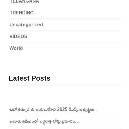
TELANGANA
TRENDING
Uncategorized
VIDEOS
World
Latest Posts
చలో కర్నూల్ కు బయలుదేరిన 2025 డీఎస్సీ అభ్యర్థులు…
ఆలూరు సమీపంలో అర్ధరాత్రి రోడ్డు ప్రమాదం…