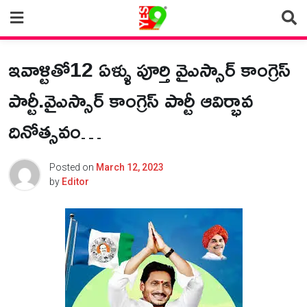
Skip
to
content
ఇవాళ్టితో12 ఏళ్ళు పూర్తి వైఎస్సార్ కాంగ్రెస్
పార్టీ.వైఎస్సార్ కాంగ్రెస్ పార్టీ ఆవిర్భావ
దినోత్సవం…
Posted on
March 12, 2023
by
Editor