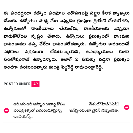
ఈ సందర్భంగా ఉద్యోగ సంఘాల ఆరోపణలపై సజ్జల కీలక వ్యాఖ్యలు
చేశారు. ఉద్యోగుల మధ్య మేం ఎప్పుడూ గ్రూపులు క్రియేట్‌ చేయలేదని,
ఉద్యోగులతో రాజకీయాలు చేయలేదు, రాజకీయాలకు ఎప్పుడూ
వాడుకోలేదని స్పష్టం చేశారు. ఉద్యోగులు ప్రభుత్వంలో భాగమని
భావించాము తప్ప వేరేగా భావించలేదన్నారు. ఉద్యోగుల కారణంగానే
పథకాలు సక్రమంగా చేరుతున్నాయని, ఉపాధ్యాయులు కూడా
సంతోషంగానే ఉన్నారన్నారు. అలాగే ఏ సమస్య వచ్చినా ప్రభుత్వం
అండగా ఉంటుందన్నారు మంత్రి పెద్దిరెడ్డి రామచంద్రారెడ్డి.
POSTED UNDER
AP
Post
ఆర్.ఆర్.ఆర్ ఆస్కార్ అవార్డ్ కోసం
దేశంలో హెచ్‌3ఎన్‌2
navigation
వెయ్యి కళ్ళతో ఎదురుచూస్తున్న
ఇన్‌ఫ్లుయెంజా వైరస్‌ విజృంభణ..
ఇండియన్స్..