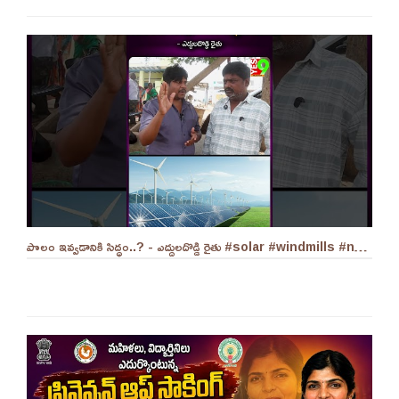
పొలం ఇవ్వడానికి సిద్ధం..? - ఎద్దులదొడ్డి రైతు #solar #windmills #naralokesh #solarenergy