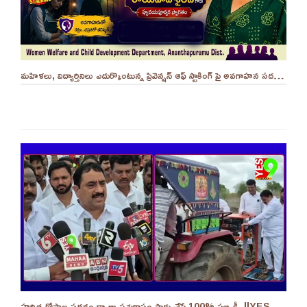
మహిళలు, విద్యార్తినిలు ఎదుర్కొంటున్న ప్రివెన్షన్ ఆఫ్ స్టాకింగ్ పై అవగాహన సదస్సు.. - ||YES 9TV
హరిత గోపాల పథకం ద్వారా పశుగ్రాసం సాగు చేస్తే 100% సబ్సిడీ..||YES 9TV