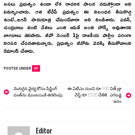
అసలు ప్రభుత్వం ఉందా లేక రాచరిక పాలన నడుస్తోందా అని
విమర్శించారు. గత టీడీపీ ప్రభుత్వం ఈ నిబంధన తీసుకొచ్చి
ఉంటే..జగన్ పాదయాత్ర చేసుండేవారా అని నిలదీశారు. పవన్,
చంద్రబాబు వంటి నేతలు ఎంత ఆపితే అంత బౌన్స్ అవుతారని
నాగబాబు తెలిపారు. జీవో నెంబర్ 1పై రాజకీయ పార్టీల పరంగా
నిరసన చేపడతామన్నారు. ప్రభుత్వం జీవోను వెనక్కి తీసుకోవాలని
డిమాండ్ చేశారు.
POSTED UNDER
AP
Post
మెరుగైన వైద్య కోసం షిఫ్టింగ్…
ఈ ఏటీఎం నుంచి రూ.500 విత్ డ్రా
navigation
పంత్‌ను ముంబయికి తరలింపు..
చేస్తే రూ.2500 చేతికి.. ఎగబడ్డ
జనం
Editor