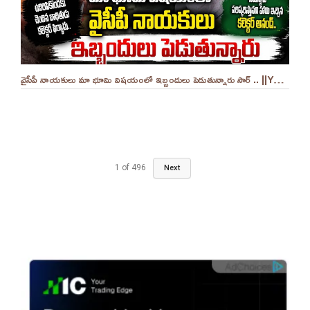
వైసీపీ నాయకులు మా భూమి విషయంలో ఇబ్బందులు పెడుతున్నారు సార్ .. ||YES 9TV
1
of
496
Next