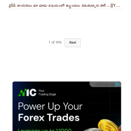
వైసీపీ నాయకులు మా భూమి విషయంలో ఇబ్బందులు పెడుతున్నారు సార్ .. ||YES 9TV
1
of
496
Next