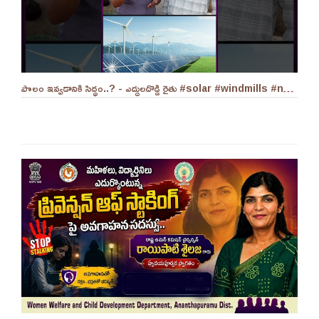
పొలం ఇవ్వడానికి సిద్ధం..? - ఎద్దులదొడ్డి రైతు #solar #windmills #naralokesh #solarenergy