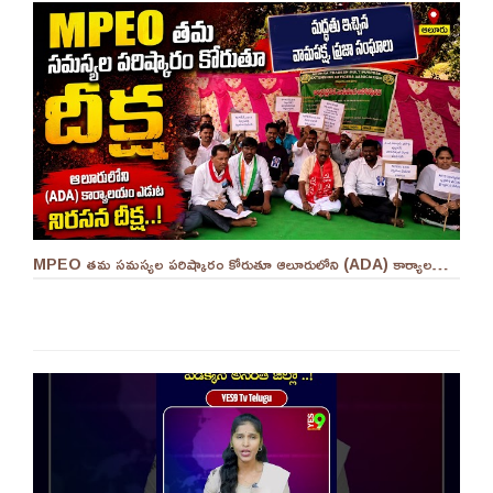
MPEO తమ సమస్యల పరిష్కారం కోరుతూ ఆలూరులోని (ADA) కార్యాలయం ఎదుట దీక్ష ||YES 9TV #kurnool