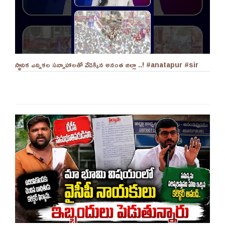
స్థానిక ఎన్నికల సన్నాహాలతో వేడెక్కిన అనంత జిల్లా ..! #anatapur #sir