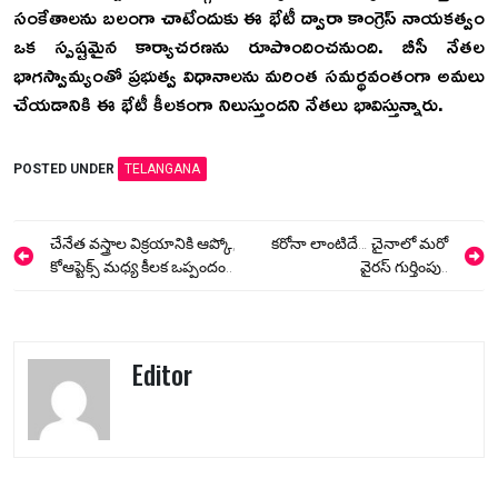
సంకేతాలను బలంగా చాటేందుకు ఈ భేటీ ద్వారా కాంగ్రెస్ నాయకత్వం
ఒక స్పష్టమైన కార్యాచరణను రూపొందించనుంది. బీసీ నేతల
భాగస్వామ్యంతో ప్రభుత్వ విధానాలను మరింత సమర్థవంతంగా అమలు
చేయడానికి ఈ భేటీ కీలకంగా నిలుస్తుందని నేతలు భావిస్తున్నారు.
POSTED UNDER
TELANGANA
Post
చేనేత వస్త్రాల విక్రయానికి ఆప్కో,
కరోనా లాంటిదే… చైనాలో మరో
navigation
కోఆప్టెక్స్ మధ్య కీలక ఒప్పందం..
వైరస్ గుర్తింపు..
Editor