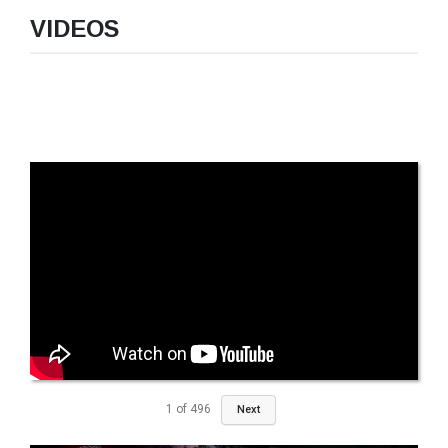
VIDEOS
1
of
496
Next