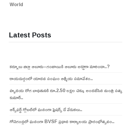
World
Latest Posts
కర్నూలు జిల్లా ఆలూరు–గంజాయికి ఆలూరు అడ్డాగా మారిందా..?
రాయదుర్గంలో యాదవ సంఘం ఆత్మీయ సమావేశం..
హృదయ రోగ బాధితునికి రూ.2.50 లక్షల చెక్కు అందజేసిన మంత్రి సత్య
కుమార్..
ఆక్స్‌ఫర్డ్ గ్లోబల్‌లో ఘనంగా ఫ్రెషర్స్ డే వేడుకలు..
గోనెగండ్లలో ఘనంగా BVSF ప్రధాన కార్యాలయ ప్రారంభోత్సవం..