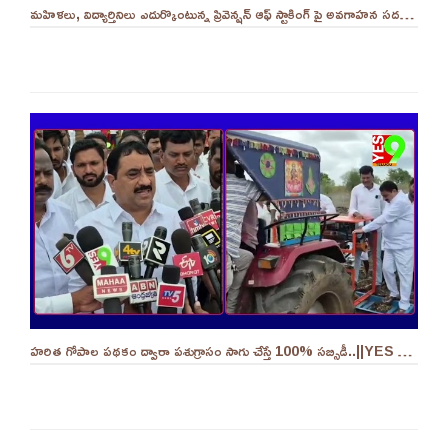
మహిళలు, విద్యార్తినిలు ఎదుర్కొంటున్న ప్రివెన్షన్ ఆఫ్ స్టాకింగ్ పై అవగాహన సదస్సు.. - ||YES 9TV
హరిత గోపాల పథకం ద్వారా పశుగ్రాసం సాగు చేస్తే 100% సబ్సిడీ..||YES 9TV