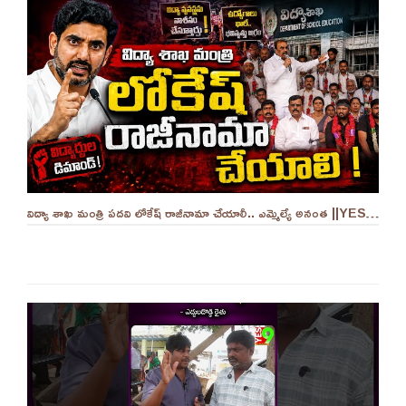
విద్యా శాఖ మంత్రి పదవి లోకేష్ రాజీనామా చేయాలీ.. ఎమ్మెల్యే అనంత ||YES 9TV