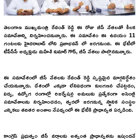
తెలంగాణ ముఖ్యమంత్రి రేవంత్ రెడ్డి ఈ రోజు బీసీ నేతలతో కీలక
సమావేశాన్ని నిర్వహించనున్నారు. ఈ సమావేశం ఈ ఉదయం 11
గంటలకు హైదరాబాద్ లోని ప్రజాభవన్ లో జరగనుంది. ఈ భేటీలో
టీపీసీసీ అధ్యక్షుడు మహేశ్ కుమార్ గౌడ్, బీసీ నేతలు పాల్గొననున్నారు.
ఈ సమావేశంలో బీసీ నేతలకు రేవంత్ రెడ్డి స్పష్టమైన మార్గనిర్దేశం
చేయనున్నారు. దేశంలో ఎక్కడా లేనివిధంగా కులగణన చేపట్టడం,
విద్య, ఉద్యోగ రంగాల్లో రిజర్వేషన్ల అమలుకు ప్రత్యేకంగా అసెంబ్లీ
సమావేశాలను నిర్వహించడం, త్వరలో జరగనున్న స్థానిక సంస్థల
ఎన్నికలు తదితర అంశాల నేపథ్యంలో ఈ భేటీకి ప్రాధాన్యత ఏర్పడింది.
కాంగ్రెస్ ప్రభుత్వం బీసీ వర్గాలకు అత్యంత ప్రాధాన్యతను ఇస్తుందనే