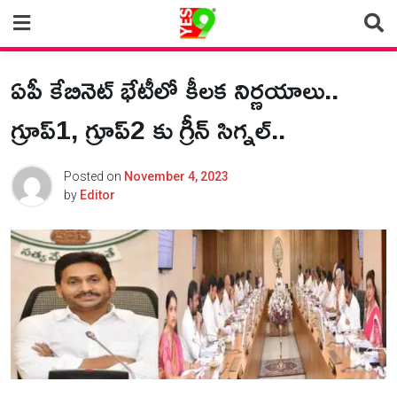
Skip
to
content
ఏపీ కేబినెట్ భేటీలో కీలక నిర్ణయాలు..
గ్రూప్1, గ్రూప్2 కు గ్రీన్ సిగ్నల్..
Posted on
November 4, 2023
by
Editor