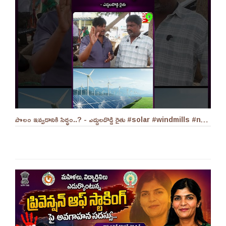
పొలం ఇవ్వడానికి సిద్ధం..? - ఎద్దులదొడ్డి రైతు #solar #windmills #naralokesh #solarenergy