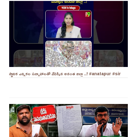
స్థానిక ఎన్నికల సన్నాహాలతో వేడెక్కిన అనంత జిల్లా ..! #anatapur #sir