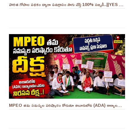
హరిత గోపాల పథకం ద్వారా పశుగ్రాసం సాగు చేస్తే 100% సబ్సిడీ..||YES 9TV
MPEO తమ సమస్యల పరిష్కారం కోరుతూ ఆలూరులోని (ADA) కార్యాలయం ఎదుట దీక్ష ||YES 9TV #kurnool