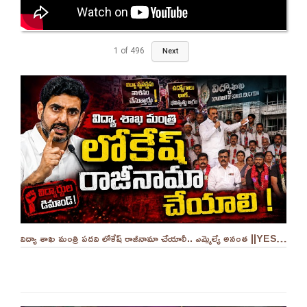
1
of
496
Next
విద్యా శాఖ మంత్రి పదవి లోకేష్ రాజీనామా చేయాలీ.. ఎమ్మెల్యే అనంత ||YES 9TV