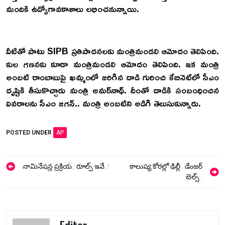
మందికి ఉద్యోగావకాశాలు లభించనున్నాయి.
వీటితో పాటు SIPB ప్రతిపాదనలకు మంత్రిమండలి ఆమోదం తెలిపింది.
కుల గణనకు కూడా మంత్రిమండలి ఆమోదం తెలిపింది. ఇక మంత్రి
అంబటి రాంబాబుపై ఖమ్మంలో జరిగిన దాడి గురించి కేబినెట్‌లో సీఎం
దృష్టికి తీసుకొచ్చారు మంత్రి అమర్‌నాథ్. దీంతో దాడికి సంబంధించిన
వివరాలను సీఎం జగన్.. మంత్రి అంబటిని అడిగి తెలుసుకున్నారు.
POSTED UNDER
AP
Post
నామినేషన్ల ప్రక్రియ.. రూల్స్ ఇవే..!
కాలుష్య కోరల్లో ఢిల్లీ.. డేంజర్
navigation
బెల్స్..