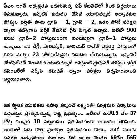
సీఎం జగన్‌ అధ్యక్షతన జరుగుతున్న ఏపీ కేబినెట్‌లో కీలక నిర్ణయాలు
తీసుకున్నారు. ఇప్పటికే విడుద‌ల చేసిన యూనివ‌ర్శిటీ అధ్యాప‌కుల
పోస్టుల భ‌ర్తీతో పాటు గ్రూప్ – 1, గ్రూప్ – 2, ఇత‌ర పోటీ ప‌రీక్షల
ద్వారా ఉద్యోగాల భ‌ర్తీకి కేబినెట్ గ్రీన్ సిగ్నల్‌ ఇచ్చారు. వీటిలో 900
వరకు గ్రూప్‌–2 పోస్టులుండగా వందకుపైగా గ్రూప్‌–1 పోస్టులు
ఉన్నాయి. ఇక డిగ్రీ, పాలిటెక్నిక్, జూనియర్‌ కాలేజీ లెక్చరర్ల పోస్టులతో
కలిపి మొత్తం 23 నోటిఫికేషన్లను విడుదల చేయనున్నారు. ఇప్పటికే
నోటిఫికేషన్‌ వెలువడిన యూనివర్సిటీ అసిస్టెంట్‌ ప్రొఫెసర్‌ పోస్టుల భర్తీకి
డిసెంబర్‌లో సర్వీస్‌ కమిషన్‌ ద్వారా పరీక్షలు నిర్వహించాలని
నిర్ణయించారు.
ఇక స్థానిక యువతకు ఉపాధి కల్పించే లక్ష్యంతో పరిశ్రమల ఏర్పాటును
పెద్దఎత్తున ప్రోత్సహిస్తున్న రాష్ట్ర ప్రభుత్వం.. ఇటీవలే మరో19 వేల 37
కోట్ల విలువైన 10 పెట్టుబడుల ప్రతిపాదనలకు ఆమోదం తెలిపింది.
ఇందులో ఏడు కొత్త ప్రాజెక్టుల ప్రతిపాదనలు కాగా.. మరో మూడు
విస్తరణ కార్యక్రమాలు ఉన్నాయి. వీటి ద్వారా మొత్తం 69వేల 565