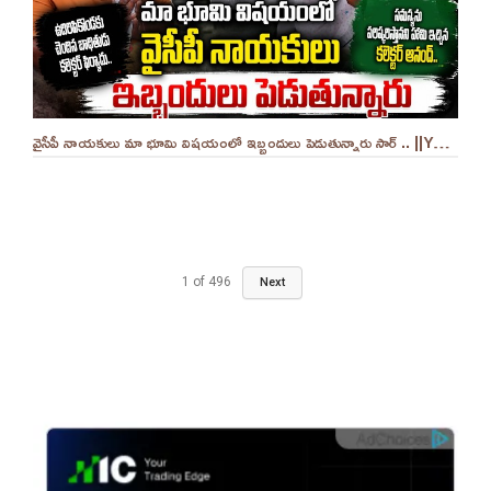
వైసీపీ నాయకులు మా భూమి విషయంలో ఇబ్బందులు పెడుతున్నారు సార్ .. ||YES 9TV
1
of
496
Next