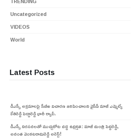
TRENDING
Uncategorized
VIDEOS
World
Latest Posts
డీఎస్సీ అక్రమాలపై సీబీఐ విచారణ జరిపించాలని వైసీపీ మాజీ ఎమ్మెల్యే
కేతిరెడ్డి పెద్దారెడ్డి భారీ ర్యాలీ.
డీఎస్సీ నిరసనలతో ముచ్చుకోట వద్ద ఉద్రిక్తత: మాజీ మంత్రి పెద్దిరెడ్డి,
అనంత వెంకటరామిరెడ్డి అరెస్ట్!