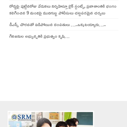
రోడ్డుపై పుట్టినరోజు వేడుకలు నిర్వహిస్తూ బైక్‌ స్టంట్స్‌, ప్రజాశాంతికి భంగం
కలిగించిన 9 మందిపై ముదిగుబ్బ పోలీసులు చట్టపరమైన చర్యలు
డీఎస్పీ చొరవతో విడిపోయిన దంపతులు …..ఒక్కటయ్యారు…..
గిరిజనుల అభ్యున్నతికి ప్రభుత్వం కృషి…