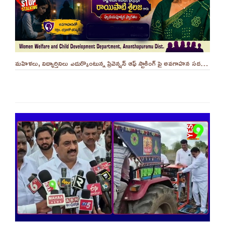
మహిళలు, విద్యార్తినిలు ఎదుర్కొంటున్న ప్రివెన్షన్ ఆఫ్ స్టాకింగ్ పై అవగాహన సదస్సు.. - ||YES 9TV