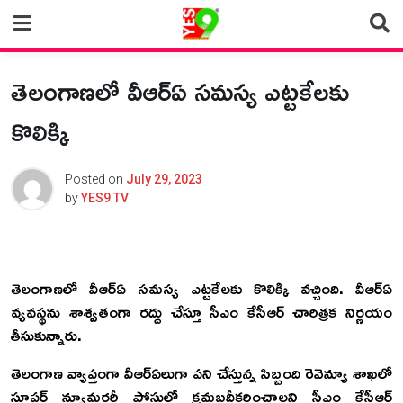
Skip
to
content
తెలంగాణలో వీఆర్ఏ సమస్య ఎట్టకేలకు
కొలిక్కి
Posted on
July 29, 2023
by
YES9 TV
తెలంగాణలో వీఆర్ఏ సమస్య ఎట్టకేలకు కొలిక్కి వచ్చింది. వీఆర్ఏ
వ్యవస్థను శాశ్వతంగా రద్దు చేస్తూ సీఎం కేసీఆర్ చారిత్రక నిర్ణయం
తీసుకున్నారు.
తెలంగాణ వ్యాప్తంగా వీఆర్ఏలుగా పని చేస్తున్న సిబ్బంది రెవెన్యూ శాఖలో
సూపర్ న్యూమరరీ పోస్టుల్లో క్రమబద్దీకరించాలని సీఎం కేసీఆర్