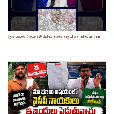
స్థానిక ఎన్నికల సన్నాహాలతో వేడెక్కిన అనంత జిల్లా ..! #anatapur #sir