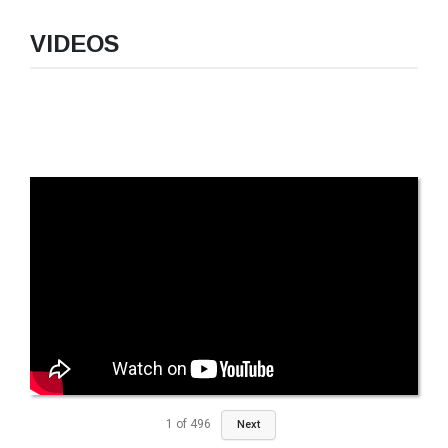
VIDEOS
1
of
496
Next