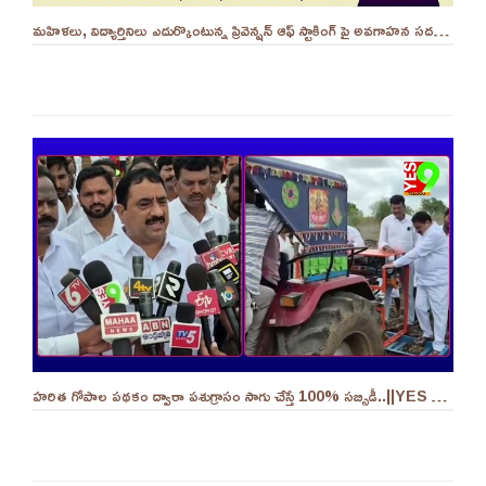
మహిళలు, విద్యార్తినిలు ఎదుర్కొంటున్న ప్రివెన్షన్ ఆఫ్ స్టాకింగ్ పై అవగాహన సదస్సు.. - ||YES 9TV
హరిత గోపాల పథకం ద్వారా పశుగ్రాసం సాగు చేస్తే 100% సబ్సిడీ..||YES 9TV