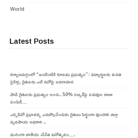
World
Latest Posts
కళ్యాణదుర్గంలో “ఇంటింటికి కూటమి ప్రభుత్వం”: విద్యార్థులకు ఉచిత
సైకిళ్లు, రైతులకు ఎల్ నినోపై అవగాహన
పాడి రైతులకు ప్రభుత్వం అండ.. 50% సబ్సిడీపై పశువుల దాణా
పంపిణీ…
ఎల్నినీనో ప్రభావన్ని ఎదుర్కొనేందుకు రైతులు సిద్ధంగా వుండాలి జిల్లా
వ్యవసాయ అధికారి ..
ఘనంగా జాతీయ చేనేత దినోత్సవం….