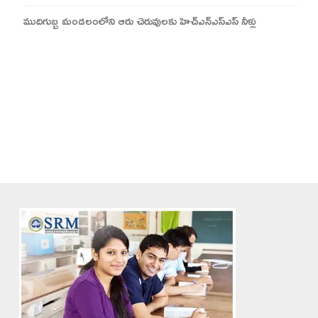
ముదిగుబ్బ మండలంలోని ఆరు చెరువులకు హెచ్ఎన్ఎస్ఎస్ నీళ్లు