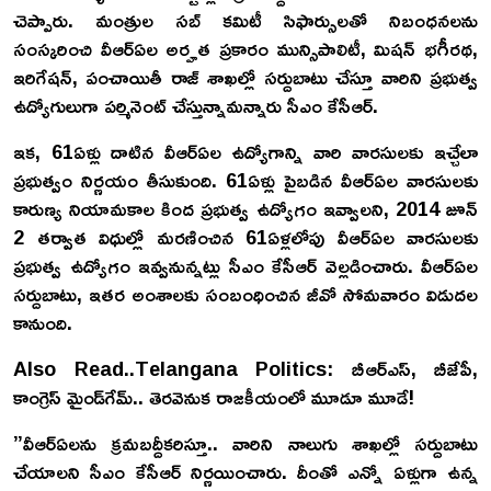
చెప్పారు. మంత్రుల సబ్ కమిటీ సిఫార్సులతో నిబంధనలను
సంస్కరించి వీఆర్ఏల అర్హత ప్రకారం మున్సిపాలిటీ, మిషన్ భగీరథ,
ఇరిగేషన్, పంచాయితీ రాజ్ శాఖల్లో సర్దుబాటు చేస్తూ వారిని ప్రభుత్వ
ఉద్యోగులుగా పర్మినెంట్ చేస్తున్నామన్నారు సీఎం కేసీఆర్.
ఇక, 61ఏళ్లు దాటిన వీఆర్ఏల ఉద్యోగాన్ని వారి వారసులకు ఇచ్చేలా
ప్రభుత్వం నిర్ణయం తీసుకుంది. 61ఏళ్లు పైబడిన వీఆర్ఏల వారసులకు
కారుణ్య నియామకాల కింద ప్రభుత్వ ఉద్యోగం ఇవ్వాలని, 2014 జూన్
2 తర్వాత విధుల్లో మరణించిన 61ఏళ్లలోపు వీఆర్ఏల వారసులకు
ప్రభుత్వ ఉద్యోగం ఇవ్వనున్నట్లు సీఎం కేసీఆర్ వెల్లడించారు. వీఆర్ఏల
సర్దుబాటు, ఇతర అంశాలకు సంబంధించిన జీవో సోమవారం విడుదల
కానుంది.
Also Read..Telangana Politics: బీఆర్‌ఎస్, బీజేపీ,
కాంగ్రెస్ మైండ్‌గేమ్‌.. తెరవెనుక రాజకీయంలో మూడూ మూడే!
”వీఆర్ఏలను క్రమబద్దీకరిస్తూ.. వారిని నాలుగు శాఖల్లో సర్దుబాటు
చేయాలని సీఎం కేసీఆర్ నిర్ణయించారు. దీంతో ఎన్నో ఏళ్లుగా ఉన్న