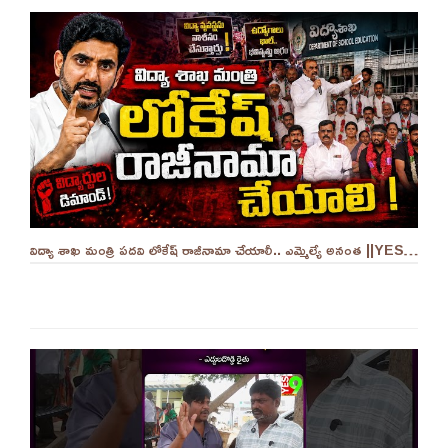
విద్యా శాఖ మంత్రి పదవి లోకేష్ రాజీనామా చేయాలీ.. ఎమ్మెల్యే అనంత ||YES 9TV