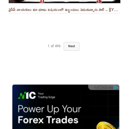
వైసీపీ నాయకులు మా భూమి విషయంలో ఇబ్బందులు పెడుతున్నారు సార్ .. ||YES 9TV
1
of
496
Next