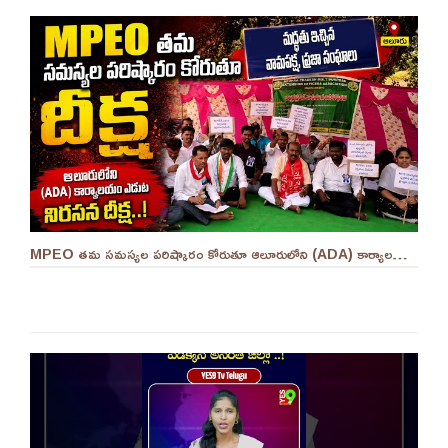
MPEO తమ సమస్యల పరిష్కారం కోరుతూ ఆలూరులోని (ADA) కార్యాలయం ఎదుట దీక్ష ||YES 9TV #kurnool