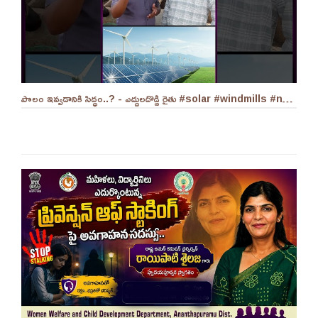
పొలం ఇవ్వడానికి సిద్ధం..? - ఎద్దులదొడ్డి రైతు #solar #windmills #naralokesh #solarenergy