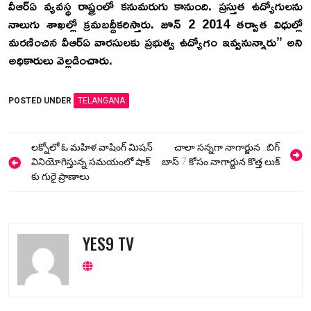
వీఆర్ఏ వ్యవస్థ రాష్ట్రంలో కనుమరుగు కానుంది. ప్రస్తుత ఉద్యోగులను
నాలుగు శాఖల్లో క్రమబద్దీకరిస్తారు. జూన్ 2 2014 తర్వాత విధుల్లో
మరణించిన వీఆర్ఏ వారసులకు ప్రభుత్వ ఉద్యోగం ఇవ్వనున్నారు” అని
అధికారులు వెల్లడించారు.
POSTED UNDER
TELANGANA
Post
లక్నోలో ఓ మహిళ వాషింగ్ మిషన్
చాలా సన్నగా నాగార్జున ..బిగ్
navigation
వినియోగిస్తున్న సమయంలో షాక్
బాస్ 7 కోసం నాగార్జున కొత్త లుక్
కు గురై ప్రాణాలు
YES9 TV