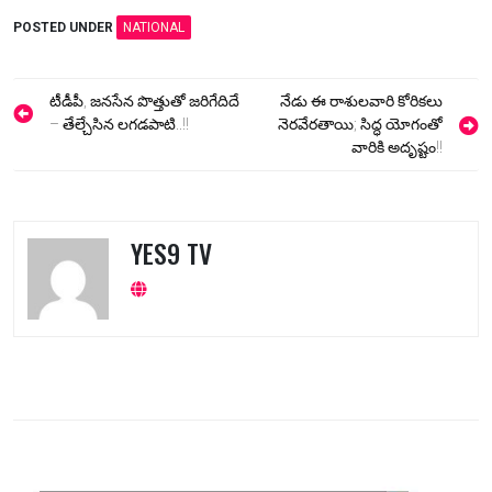
POSTED UNDER
NATIONAL
Post
టీడీపీ, జనసేన పొత్తుతో జరిగేదిదే
నేడు ఈ రాశులవారి కోరికలు
navigation
– తేల్చేసిన లగడపాటి..!!
నెరవేరతాయి; సిద్ధ యోగంతో
వారికి అదృష్టం!!
YES9 TV