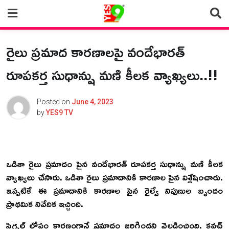
Skip
to
content
రైలు ప్రమాద కారణాలపై వందేభారత్
రూపకర్త సుధాన్షు మణి కీలక వ్యాఖ్యలు..!!
Posted on
June 4, 2023
by
YES9 TV
ఒడిశా రైలు ప్రమాదం పైన వందేభారత్ రూపకర్త సుధాన్షు మణి కీలక
వ్యాఖ్యలు చేసారు. ఒడిశా రైలు ప్రమాదానికి కారణాల పైన విశ్లేషించారు.
ఇప్పటికే ఈ ప్రమాదానికి కారణాల పైన రైల్వే నిపుణుల బృందం
ప్రాథమిక నివేదిక ఇచ్చింది.
సిగ్నల్‌ లోపం కారణంగానే ప్రమాదం జరిగిందని వెల్లడించింది. కవచ్