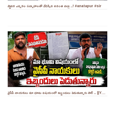
స్థానిక ఎన్నికల సన్నాహాలతో వేడెక్కిన అనంత జిల్లా ..! #anatapur #sir
వైసీపీ నాయకులు మా భూమి విషయంలో ఇబ్బందులు పెడుతున్నారు సార్ .. ||YES 9TV