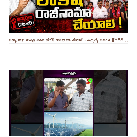
విద్యా శాఖ మంత్రి పదవి లోకేష్ రాజీనామా చేయాలీ.. ఎమ్మెల్యే అనంత ||YES 9TV