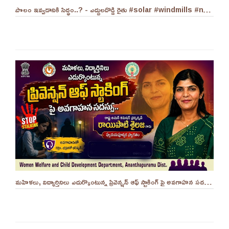
పొలం ఇవ్వడానికి సిద్ధం..? - ఎద్దులదొడ్డి రైతు #solar #windmills #naralokesh #solarenergy
మహిళలు, విద్యార్తినిలు ఎదుర్కొంటున్న ప్రివెన్షన్ ఆఫ్ స్టాకింగ్ పై అవగాహన సదస్సు.. - ||YES 9TV