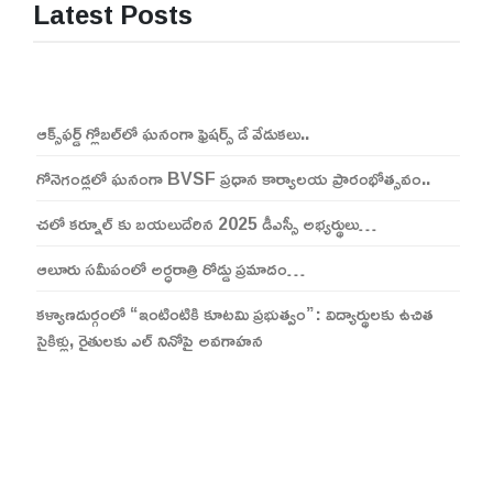
Latest Posts
ఆక్స్‌ఫర్డ్ గ్లోబల్‌లో ఘనంగా ఫ్రెషర్స్ డే వేడుకలు..
గోనెగండ్లలో ఘనంగా BVSF ప్రధాన కార్యాలయ ప్రారంభోత్సవం..
చలో కర్నూల్ కు బయలుదేరిన 2025 డీఎస్సీ అభ్యర్థులు…
ఆలూరు సమీపంలో అర్ధరాత్రి రోడ్డు ప్రమాదం…
కళ్యాణదుర్గంలో “ఇంటింటికి కూటమి ప్రభుత్వం”: విద్యార్థులకు ఉచిత
సైకిళ్లు, రైతులకు ఎల్ నినోపై అవగాహన