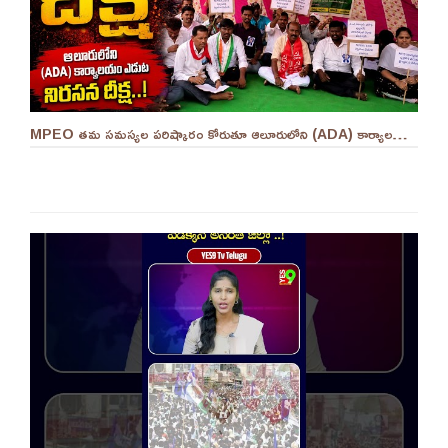
MPEO తమ సమస్యల పరిష్కారం కోరుతూ ఆలూరులోని (ADA) కార్యాలయం ఎదుట దీక్ష ||YES 9TV #kurnool