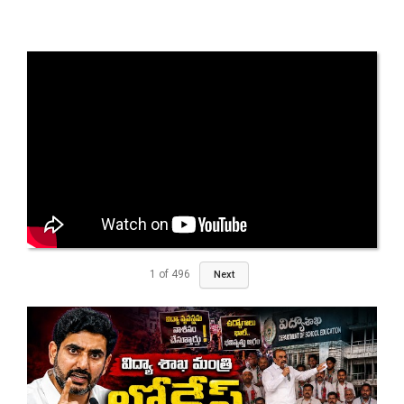
1
of
496
Next