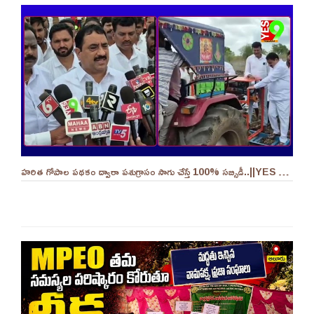
హరిత గోపాల పథకం ద్వారా పశుగ్రాసం సాగు చేస్తే 100% సబ్సిడీ..||YES 9TV