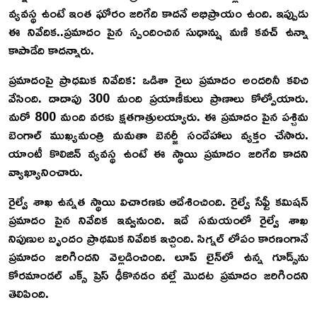
వ్యవస్థ ఉంటే ఇంత ఘోరం జరిగేది కాదనే అభిప్రాయం ఉంది. ఇప్పుడు
ఈ నివేదిక..ప్రమాదం పైన స్పందించిన సుధాన్షు మణి కవచ్ ఉన్నా
కాపాడేది కాదన్నారు.
ప్రమాదంపై ప్రాధమిక నివేదిక: ఒడిశా రైలు ప్రమాదం అందరినీ కలిచి
వేసింది. దాదాపు 300 మంది ప్రయాణీకులు ప్రాణాలు కోల్పోయారు.
మరో 800 మంది వరకు క్షతగాత్రులయ్యారు. ఈ ప్రమాదం పైన పశ్చిమ
బెంగాల్ ముఖ్యమంత్రి మమతా బెనర్జీ సందేహాలు వ్యక్తం చేసారు.
యాంటీ కొలిజిన్ వ్యవస్థ ఉంటే ఈ స్థాయి ప్రమాదం జరిగేది కాదని
వ్యాఖ్యానించారు.
రైల్వే శాఖ ఉన్నత స్థాయి విచారణకు ఆదేశించింది. రైల్వే సేఫ్టీ కమిషన్
ప్రమాదం పైన నివేదిక ఇవ్వనుంది. ఇదే సమయంలో రైల్వే శాఖ
నిపుణుల బృందం ప్రాథమిక నివేదిక ఇచ్చింది. సిగ్నల్‌ లోపం కారణంగానే
ప్రమాదం జరిగిందని వెల్లడించింది. లూప్ లైన్‌లో ఉన్న గూడ్స్‌ను
కోరమాండల్ ఎక్స్ ప్రెస్ ఢీకొనడం వల్లే మొదట ప్రమాదం జరిగిందని
తెలిపింది.