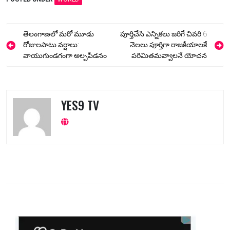
Post
తెలంగాణలో మరో మూడు
పూర్తిచేసి ఎన్నికలు జరిగే చివరి 6
navigation
రోజులపాటు వర్షాలు:
నెలలు పూర్తిగా రాజకీయాలకే
వాయుగుండగంగా అల్పపీడనం
పరిమితమవ్వాలనే యోచన
YES9 TV