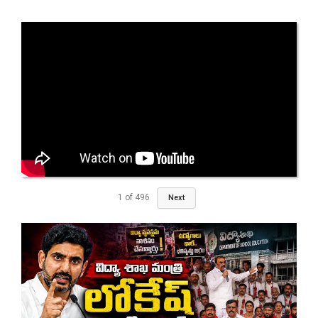
1
of
496
Next