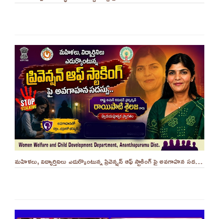
మహిళలు, విద్యార్తినిలు ఎదుర్కొంటున్న ప్రివెన్షన్ ఆఫ్ స్టాకింగ్ పై అవగాహన సదస్సు.. - ||YES 9TV