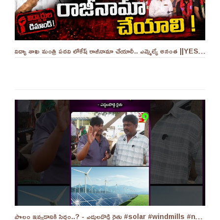
విద్యా శాఖ మంత్రి పదవి లోకేష్ రాజీనామా చేయాలీ.. ఎమ్మెల్యే అనంత ||YES 9TV
పొలం ఇవ్వడానికి సిద్ధం..? - ఎద్దులదొడ్డి రైతు #solar #windmills #naralokesh #solarenergy