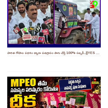
హరిత గోపాల పథకం ద్వారా పశుగ్రాసం సాగు చేస్తే 100% సబ్సిడీ..||YES 9TV