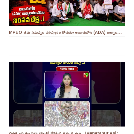
MPEO తమ సమస్యల పరిష్కారం కోరుతూ ఆలూరులోని (ADA) కార్యాలయం ఎదుట దీక్ష ||YES 9TV #kurnool
స్థానిక ఎన్నికల సన్నాహాలతో వేడెక్కిన అనంత జిల్లా ..! #anatapur #sir