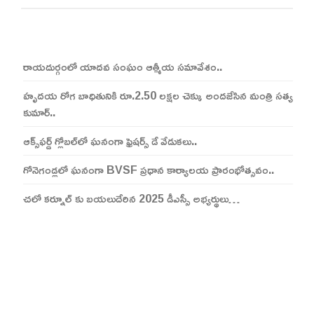
రాయదుర్గంలో యాదవ సంఘం ఆత్మీయ సమావేశం..
హృదయ రోగ బాధితునికి రూ.2.50 లక్షల చెక్కు అందజేసిన మంత్రి సత్య
కుమార్..
ఆక్స్‌ఫర్డ్ గ్లోబల్‌లో ఘనంగా ఫ్రెషర్స్ డే వేడుకలు..
గోనెగండ్లలో ఘనంగా BVSF ప్రధాన కార్యాలయ ప్రారంభోత్సవం..
చలో కర్నూల్ కు బయలుదేరిన 2025 డీఎస్సీ అభ్యర్థులు…