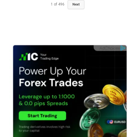
1
of
496
Next