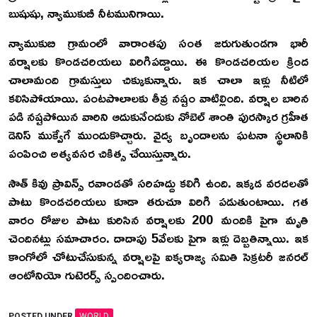
బుషుషు, న్యాముకుబీ నీటమునిగాయి.
న్యాముకుబి గ్రామంలో వారాంతపు సంత జరుగుతుండగా భారీ
వర్షాలకు కొండచరియలు విరిగిపడ్డాయి. ఈ కొండచరియల క్రింద
చాలామంది గ్రామస్తులు చిక్కుకున్నారు. ఇక చాలా ఇళ్లు నీటిలో
కలిసిపోయాయి. పంటపొలాలకు తీవ్ర నష్టం వాటిల్లింది. వర్షాల బారిన
పడి నష్టపోయిన వారిని ఆదుకునేందుకు నోబెల్ శాంతి పురస్కార గ్రహీత
డెనిస్ ముక్వేగే ముందుకొచ్చారు. వైద్య బృందాలను ఘటనా స్థలానికి
పంపించి అత్యవసర చికిత్స చేయిస్తున్నారు.
సౌత్ కివు ప్రావిన్స్ రవాండతో సరిహద్దు కలిగి ఉంది. ఇక్కడ వరదలతో
పాటు కొండచరియలు కూడా తరుచూ విరిగి పడుతుంటాయి. గత
వారం రోజుల పాటు కురిసిన వర్షాలకు 200 మందికి పైగా మృతి
చెందినట్లు సమాచారం. దాదాపు 5వేలకు పైగా ఇళ్లు దెబ్బతిన్నాయి. ఇక
కాంగోలో చోటుచేసుకున్న వర్షాలపై ఐక్యరాజ్య సమితి సెక్రటరీ జనరల్
ఆంటోనియో గుటెరర్స్ స్పందించారు.
POSTED UNDER
WORLD