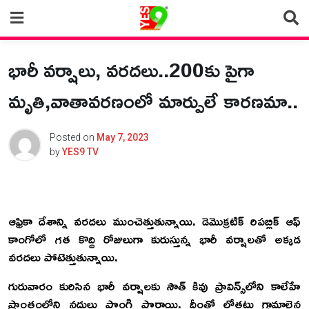
Skip
to
content
భారీ వర్షాలు, వరదలు..200కు పైగా
మృతి,వాతావరణంలో మార్పులే కారణమా..
Posted on
May 7, 2023
by
YES9 TV
ఆఫ్రికా దేశాన్ని వరదలు ముంచెత్తుతున్నాయి. డెమొక్రటిక్ రిపబ్లిక్ ఆఫ్
కాంగోలో గత కొద్ది రోజులుగా కురుస్తున్న భారీ వర్షాలతో అక్కడ
వరదలు పోటెత్తుతున్నాయి.
గురువారం కురిసిన భారీ వర్షాలకు సౌత్ కివు ప్రావిన్స్‌లోని కాలేహే
ప్రాంతంలోని నదులు పొంగి పొర్లాయి. దీంతో లోతట్టు గ్రామాలైన