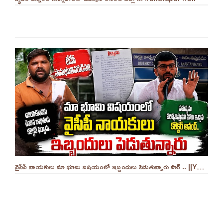
వైసీపీ నాయకులు మా భూమి విషయంలో ఇబ్బందులు పెడుతున్నారు సార్ .. ||YES 9TV