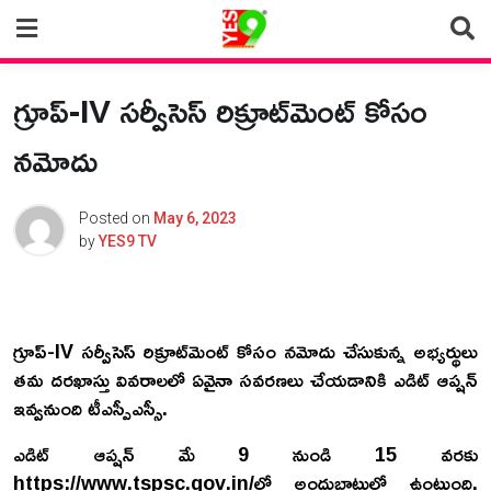
Skip
to
content
గ్రూప్-IV సర్వీసెస్ రిక్రూట్‌మెంట్ కోసం
నమోదు
Posted on
May 6, 2023
by
YES9 TV
గ్రూప్-IV సర్వీసెస్ రిక్రూట్‌మెంట్ కోసం నమోదు చేసుకున్న అభ్యర్థులు
తమ దరఖాస్తు వివరాలలో ఏవైనా సవరణలు చేయడానికి ఎడిట్‌ ఆప్షన్‌
ఇవ్వనుంది టీఎస్పీఎస్సీ.
ఎడిట్‌ ఆప్షన్‌ మే 9 నుండి 15 వరకు
https://www.tspsc.gov.in/లో అందుబాటులో ఉంటుంది.