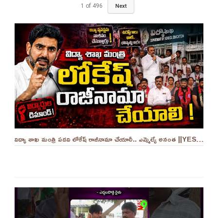
1
of
496
Next
విద్యా శాఖ మంత్రి పదవి లోకేష్ రాజీనామా చేయాలీ.. ఎమ్మెల్యే అనంత ||YES 9TV