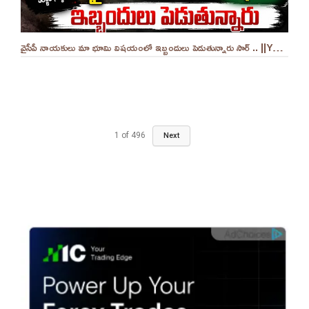
వైసీపీ నాయకులు మా భూమి విషయంలో ఇబ్బందులు పెడుతున్నారు సార్ .. ||YES 9TV
1
of
496
Next