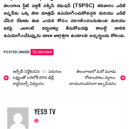
తెలంగాణ స్టేట్ పబ్లిక్ సర్వీస్ కమిషన్ (TSPSC) శనివారం ఎడిట్
ఆప్షన్‌ను ఒక్క సారి మాత్రమే ఉపయోగించుకోవచ్చని మరియు ఎడిట్
చేసిన డేటాను తుది ఎంపిక కోసం పరిగణించబడుతుంది మరియు
ఇకపై ఎలాంటి దిద్దుబాట్లు తీసుకోబడవు కాబట్టి దానిని
ఉపయోగించేటప్పుడు చాలా జాగ్రత్తగా ఉండాలని అభ్యర్థులను కోరింది.
POSTED UNDER
TELANGANA
Post
ఆర్సీబీ నిర్దేశించిన 181 పరుగుల
తెలంగాణలో మరో మూడు
navigation
లక్ష్యంతో బరిలోకి దిగిన ఢిల్లీ
రోజులపాటు వర్షాలు:
క్యాపిటల్స్ విధ్వంసం
వాయుగుండగంగా అల్పపీడనం
YES9 TV