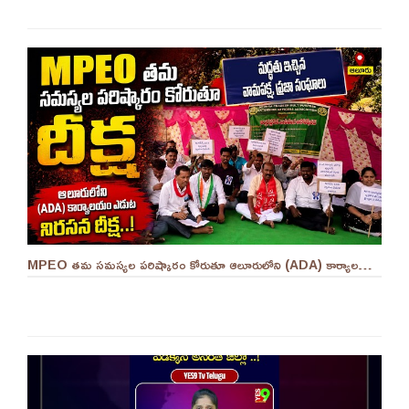
MPEO తమ సమస్యల పరిష్కారం కోరుతూ ఆలూరులోని (ADA) కార్యాలయం ఎదుట దీక్ష ||YES 9TV #kurnool