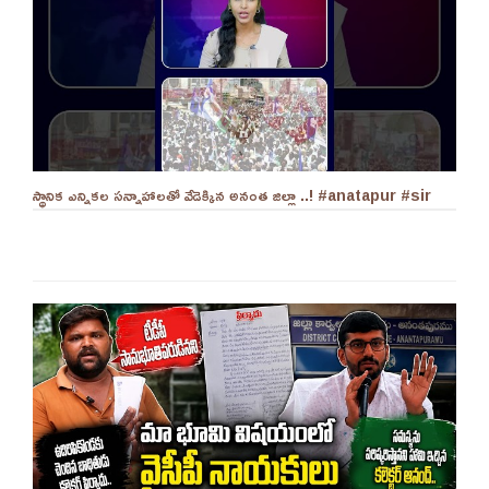
స్థానిక ఎన్నికల సన్నాహాలతో వేడెక్కిన అనంత జిల్లా ..! #anatapur #sir