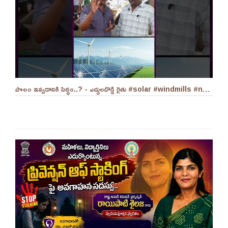
పొలం ఇవ్వడానికి సిద్ధం..? - ఎద్దులదొడ్డి రైతు #solar #windmills #naralokesh #solarenergy