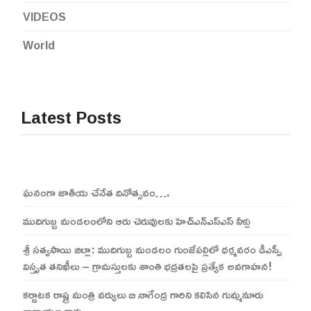
VIDEOS
World
Latest Posts
ఘనంగా జాతీయ చేనేత దినోత్సవం….
ముదిగుబ్బ మండలంలోని ఆరు చెరువులకు హెచ్ఎన్ఎస్ఎస్ నీళ్లు
శ్రీ సత్యసాయి జిల్లా: ముదిగుబ్బ మండలం గుంజేపల్లిలో ధర్మవరం డీఎస్పీ
విస్తృత తనిఖీలు – గ్రామస్తులకు శాంతి భద్రతలపై ప్రత్యేక అవగాహన!
కర్ణాటక రాష్ట్ర మంత్రి వర్యులు బి నాగేంద్ర గారిని కలిసిన గుమ్మనూరు