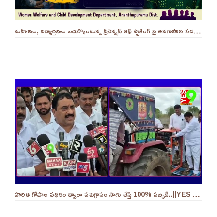
మహిళలు, విద్యార్తినిలు ఎదుర్కొంటున్న ప్రివెన్షన్ ఆఫ్ స్టాకింగ్ పై అవగాహన సదస్సు.. - ||YES 9TV
హరిత గోపాల పథకం ద్వారా పశుగ్రాసం సాగు చేస్తే 100% సబ్సిడీ..||YES 9TV