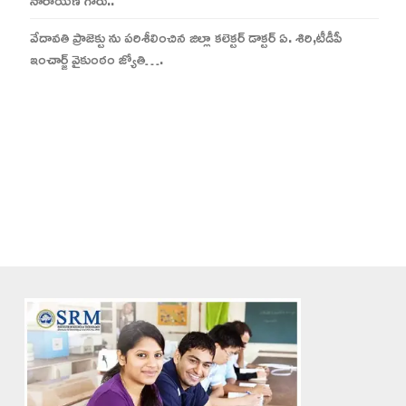
నారాయణ గారు..
వేదావతి ప్రాజెక్టు ను పరిశీలించిన జిల్లా కలెక్టర్ డాక్టర్ ఏ. శిరి,టీడీపీ
ఇంచార్జ్ వైకుంఠం జ్యోతి….