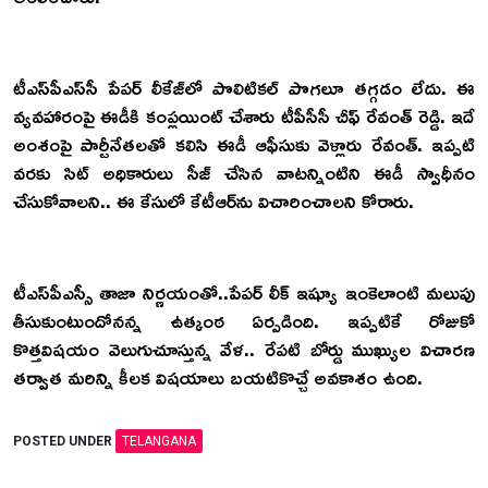
టీఎస్‌పీఎస్‌సీ పేపర్ లీకేజ్‌లో పొలిటికల్‌ పొగలూ తగ‌్గడం లేదు. ఈ
వ్యవహారంపై ఈడీకి కంప్లయింట్‌ చేశారు టీపీసీసీ చీఫ్ రేవంత్ రెడ్డి. ఇదే
అంశంపై పార్టీనేతలతో కలిసి ఈడీ ఆఫీసుకు వెళ్లారు రేవంత్‌. ఇప్పటి
వరకు సిట్ అధికారులు సీజ్ చేసిన వాటన్నింటిని ఈడీ స్వాధీనం
చేసుకోవాలని.. ఈ కేసులో కేటీఆర్‌ను విచారించాలని కోరారు.
టీఎస్‌పీఎస్సీ తాజా నిర్ణయంతో..పేపర్‌ లీక్‌ ఇష్యూ ఇంకెలాంటి మలుపు
తీసుకుంటుందోనన్న ఉత్కంఠ ఏర్పడింది. ఇప్పటికే రోజుకో
కొత్తవిషయం వెలుగుచూస్తున్న వేళ.. రేపటి బోర్డు ముఖ్యుల విచారణ
తర్వాత మరిన్ని కీలక విషయాలు బయటికొచ్చే అవకాశం ఉంది.
POSTED UNDER
TELANGANA