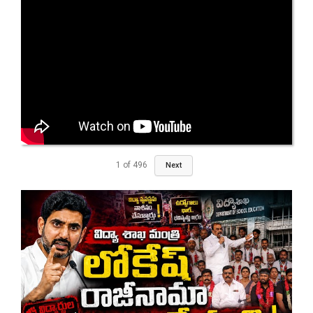
1
of
496
Next