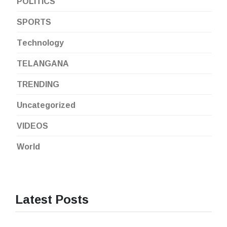
POLITICS
SPORTS
Technology
TELANGANA
TRENDING
Uncategorized
VIDEOS
World
Latest Posts