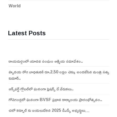
World
Latest Posts
రాయదుర్గంలో యాదవ సంఘం ఆత్మీయ సమావేశం..
హృదయ రోగ బాధితునికి రూ.2.50 లక్షల చెక్కు అందజేసిన మంత్రి సత్య
కుమార్..
ఆక్స్‌ఫర్డ్ గ్లోబల్‌లో ఘనంగా ఫ్రెషర్స్ డే వేడుకలు..
గోనెగండ్లలో ఘనంగా BVSF ప్రధాన కార్యాలయ ప్రారంభోత్సవం..
చలో కర్నూల్ కు బయలుదేరిన 2025 డీఎస్సీ అభ్యర్థులు…