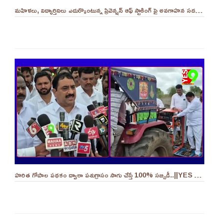
మహిళలు, విద్యార్తినిలు ఎదుర్కొంటున్న ప్రివెన్షన్ ఆఫ్ స్టాకింగ్ పై అవగాహన సదస్సు.. - ||YES 9TV
హరిత గోపాల పథకం ద్వారా పశుగ్రాసం సాగు చేస్తే 100% సబ్సిడీ..||YES 9TV