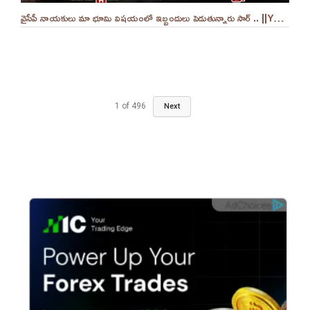
వైసీపీ నాయకులు మా భూమి విషయంలో ఇబ్బందులు పెడుతున్నారు సార్ .. ||YES 9TV
1
of
496
Next