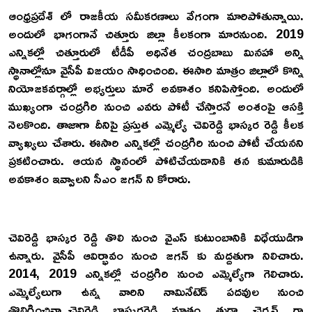
ఆంధ్రప్రదేశ్ లో రాజకీయ సమీకరణాలు వేగంగా మారిపోతున్నాయి.
అందులో భాగంగానే చిత్తూరు జిల్లా కీలకంగా మారనుంది. 2019
ఎన్నికల్లో చిత్తూరులో టీడీపీ అధినేత చంద్రబాబు మినహా అన్ని
స్థానాల్లోనూ వైసీపీ విజయం సాధించింది. ఈసారి మాత్రం జిల్లాలో కొన్ని
నియోజకవర్గాల్లో అభ్యర్తులు మారే అవకాశం కనిపిస్తోంది. అందులో
ముఖ్యంగా చంద్రగిరి నుంచి ఎవరు పోటీ చేస్తారనే అంశంపై ఆసక్తి
నెలకొంది. తాజాగా దీనిపై ప్రస్తుత ఎమ్మెల్యే చెవిరెడ్డి భాస్కర రెడ్డి కీలక
వ్యాఖ్యలు చేశారు. ఈసారి ఎన్నికల్లో చంద్రగిరి నుంచి పోటీ చేయనని
ప్రకటించారు. ఆయన స్థానంలో పోటిచేయడానికి తన కుమారుడికి
అవకాశం ఇవ్వాలని సీఎం జగన్ ని కోరారు.
చెవిరెడ్డి భాస్కర రెడ్డి తొలి నుంచి వైఎస్ కుటుంబానికి విధేయుడిగా
ఉన్నారు. వైసీపీ ఆవిర్భావం నుంచి జగన్ కు మద్దతుగా నిలిచారు.
2014, 2019 ఎన్నికల్లో చంద్రగిరి నుంచి ఎమ్మెల్యేగా గెలిచారు.
ఎమ్మెల్యేలుగా ఉన్న వారిని నామినేటెడ్ పదవుల నుంచి
తొలిగించినా..చెవిరెడ్డి భాస్కరరెడ్డి మాత్రం తుడా ఛైర్మన్ గా