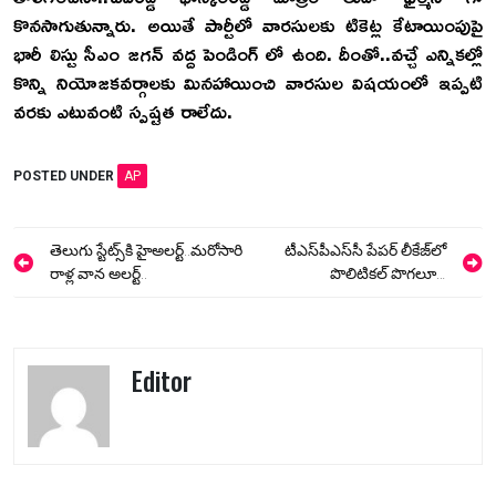
కొనసాగుతున్నారు. అయితే పార్టీలో వారసులకు టికెట్ల కేటాయింపుపై
భారీ లిస్టు సీఎం జగన్ వద్ద పెండింగ్ లో ఉంది. దీంతో..వచ్చే ఎన్నికల్లో
కొన్ని నియోజకవర్గాలకు మినహాయించి వారసుల విషయంలో ఇప్పటి
వరకు ఎటువంటి స్పష్టత రాలేదు.
POSTED UNDER
AP
Post
తెలుగు స్టేట్స్‌కి హైఅలర్ట్‌..మరోసారి
టీఎస్‌పీఎస్‌సీ పేపర్ లీకేజ్‌లో
navigation
రాళ్ల వాన అలర్ట్‌..
పొలిటికల్‌ పొగలూ…
Editor