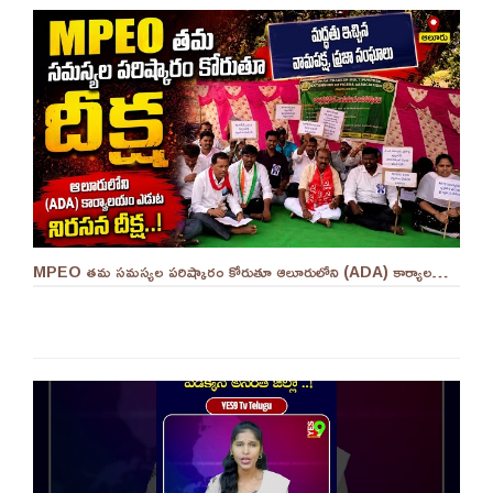
MPEO తమ సమస్యల పరిష్కారం కోరుతూ ఆలూరులోని (ADA) కార్యాలయం ఎదుట దీక్ష ||YES 9TV #kurnool