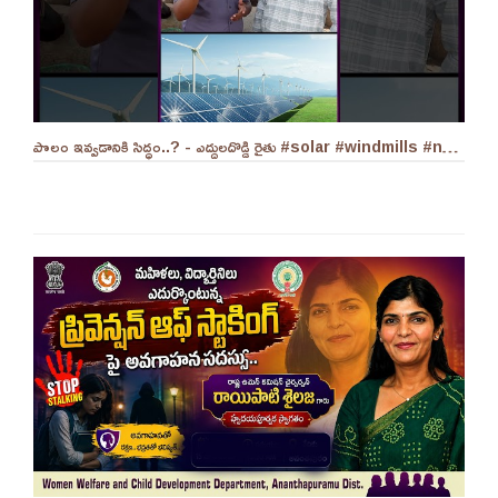
పొలం ఇవ్వడానికి సిద్ధం..? - ఎద్దులదొడ్డి రైతు #solar #windmills #naralokesh #solarenergy