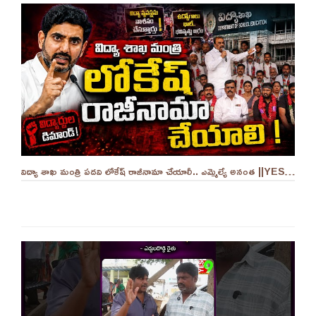
విద్యా శాఖ మంత్రి పదవి లోకేష్ రాజీనామా చేయాలీ.. ఎమ్మెల్యే అనంత ||YES 9TV