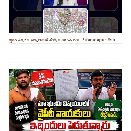
స్థానిక ఎన్నికల సన్నాహాలతో వేడెక్కిన అనంత జిల్లా ..! #anatapur #sir