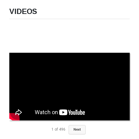
VIDEOS
1
of
496
Next