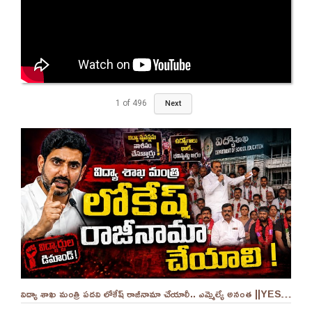
1
of
496
Next
విద్యా శాఖ మంత్రి పదవి లోకేష్ రాజీనామా చేయాలీ.. ఎమ్మెల్యే అనంత ||YES 9TV