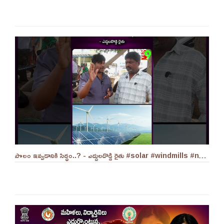
పొలం ఇవ్వడానికి సిద్ధం..? - ఎద్దులదొడ్డి రైతు #solar #windmills #naralokesh #solarenergy