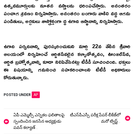
ఉత్సవమూర్తులకు నూతన వస్త్రాలను ధరింపచేస్తారు. అనంతరం
పంచాగ శ్రవణం నిర్వహిస్తారు. అనంతరం బంగారు వాకిలి వద్ద ఆగమ
పండితులు, అర్చకులు శాస్త్రోక్తంగా ద్ద ఉగాది ఆస్థానాన్ని నిర్వహిస్తారు.
ఉగాది పర్వదినాన్ని పురస్కరించుకుని మార్చి 22వ తేదీన శ్రీవారి
ఆలయంలో నిర్వహించే ఆర్జితసేవలైన కళ్యాణోత్సవం, ఊంజల్‌సేవ,
ఆర్జిత బ్రహ్మోత్సవాన్ని కూడా నిలిపివేసినట్లు టీడీడీ సూచించింది. భక్తులు
ఈ విషయాన్ని గమనించి సహకరించాలని టీటీడీ అధికారులు
కోరుతున్నారు.
POSTED UNDER
AP
Post
ఏపీ ఎమ్మెల్సీ ఎన్నికల ఫలితాలపై
టీఎస్‌పీఎస్సీ పరీక్ష పేపర్‌ లీకేజ్‌లో
navigation
స్పందించిన జనసేన అధ్యక్షుడు
మరో ట్విస్ట్…
పవన్‌ కల్యాణ్‌…