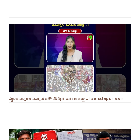
స్థానిక ఎన్నికల సన్నాహాలతో వేడెక్కిన అనంత జిల్లా ..! #anatapur #sir