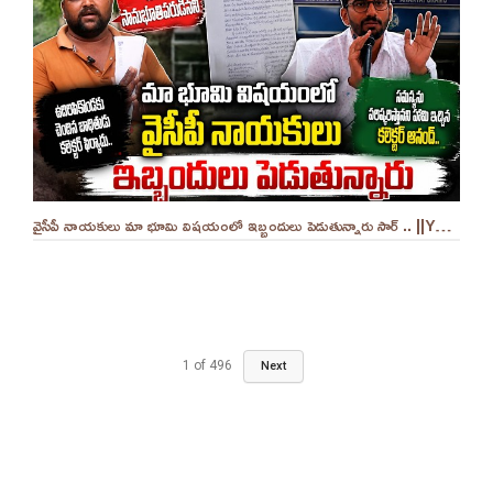
వైసీపీ నాయకులు మా భూమి విషయంలో ఇబ్బందులు పెడుతున్నారు సార్ .. ||YES 9TV
1
of
496
Next