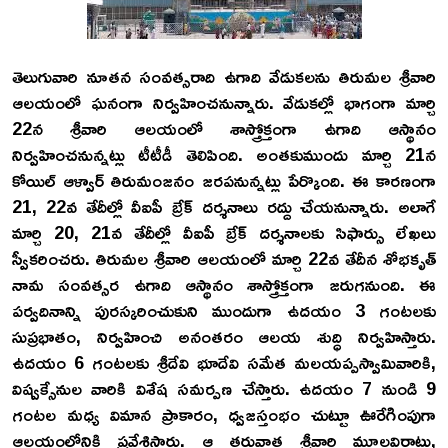
తెలుగువారి నూతన సంవత్సరాది ఉగాది వేడుకలను తిరుమల శ్రీవారి
ఆలయంలో ఘనంగా నిర్వహించనున్నారు. వేడుకల్లో భాగంగా మార్చి
22న శ్రీవారి ఆలయంలో శాస్త్రోక్తంగా ఉగాది ఆస్థానం
నిర్వహించనున్నట్లు టీటీడీ తెలిపింది. అంతకుముందు మార్చి 21న
కోయిల్ ఆళ్వార్ తిరుమంజనం జరపనున్నట్లు పేర్కొంది. ఈ కారణంగా
21, 22వ తేదీల్లో వీఐపీ బ్రేక్ దర్శనాలు రద్దు చేయనున్నారు. అలాగే
మార్చి 20, 21వ తేదీల్లో వీఐపీ బ్రేక్‌ దర్శనాలకు సిఫార్సు లేఖలు
స్వీకరించరు. తిరుమల శ్రీవారి ఆలయంలో మార్చి 22వ తేదీన శోభకృత్
నామ సంవత్సర ఉగాది ఆస్థానం శాస్త్రోక్తంగా జ‌రుగ‌నుంది. ఈ
పర్వదినాన్ని పురస్కరించుకుని ముందుగా ఉదయం 3 గంటలకు
సుప్రభాతం, నిర్వహించి అనంతరం ఆలయ శుద్ధి నిర్వహిస్తారు.
ఉదయం 6 గంటలకు శ్రీదేవి భూదేవి సమేత మలయప్పస్వామివారికి,
విష్వక్సేనుల వారికి విశేష సమర్పణ చేస్తారు. ఉదయం 7 నుండి 9
గంటల మధ్య విమాన ప్రాకారం, ధ్వజస్తంభం చుట్టూ ఊరేగింపుగా
ఆలయంలోనికి ప్రవేశిస్తారు. ఆ తరువాత శ్రీవారి మూలవిరాట్టు,