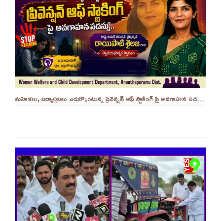
మహిళలు, విద్యార్తినిలు ఎదుర్కొంటున్న ప్రివెన్షన్ ఆఫ్ స్టాకింగ్ పై అవగాహన సదస్సు.. - ||YES 9TV