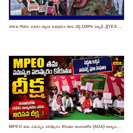
హరిత గోపాల పథకం ద్వారా పశుగ్రాసం సాగు చేస్తే 100% సబ్సిడీ..||YES 9TV
MPEO తమ సమస్యల పరిష్కారం కోరుతూ ఆలూరులోని (ADA) కార్యాలయం ఎదుట దీక్ష ||YES 9TV #kurnool