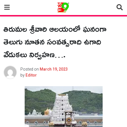
Skip
to
content
తిరుమల శ్రీవారి ఆలయంలో ఘనంగా
తెలుగు నూతన సంవత్సరాది ఉగాది
వేడుకలు నిర్వహణ….
Posted on
March 19, 2023
by
Editor