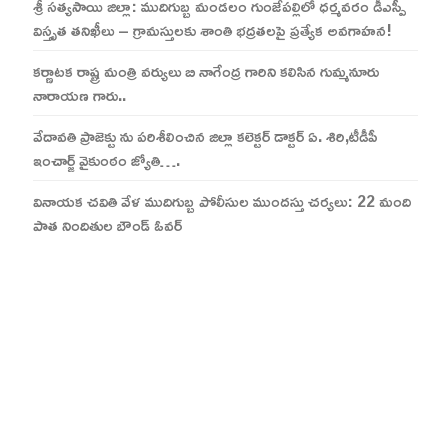
శ్రీ సత్యసాయి జిల్లా: ముదిగుబ్బ మండలం గుంజేపల్లిలో ధర్మవరం డీఎస్పీ
విస్తృత తనిఖీలు – గ్రామస్తులకు శాంతి భద్రతలపై ప్రత్యేక అవగాహన!
కర్ణాటక రాష్ట్ర మంత్రి వర్యులు బి నాగేంద్ర గారిని కలిసిన గుమ్మనూరు
నారాయణ గారు..
వేదావతి ప్రాజెక్టు ను పరిశీలించిన జిల్లా కలెక్టర్ డాక్టర్ ఏ. శిరి,టీడీపీ
ఇంచార్జ్ వైకుంఠం జ్యోతి….
వినాయక చవితి వేళ ముదిగుబ్బ పోలీసుల ముందస్తు చర్యలు: 22 మంది
పాత నిందితుల బౌండ్ ఓవర్