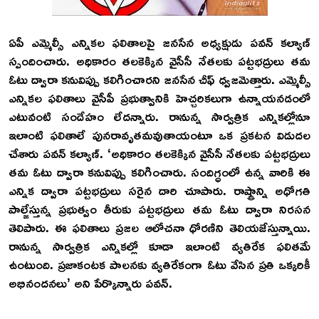
ఏపీ ఎమ్మెల్సీ ఎన్నికల ఫలితాలపై జనసేన అధ్యక్షుడు పవన్‌ కల్యాణ్‌
స్పందించారు. అధికారం తలకెక్కిన వైసీసీ నేతలకు పట్టభద్రులు తమ
ఓటు ద్వారా కనువిప్పు కలిగించారని జనసేన చీఫ్‌ ధ్వజమెత్తారు. ఎమ్మెల్సీ
ఎన్నికల ఫలితాలు వైసీపీ ప్రభుత్వానికి హెచ్చరికలుగా ఉన్నాయనడంలో
ఎటువంటి సందేహం లేదన్నారు. రానున్న సార్వత్రిక ఎన్నికల్లోనూ
ఇలాంటి ఫలితాలే పునరావృతమవుతాయంటూ ఒక ప్రకటన విడుదల
చేశారు పవన్‌ కల్యాణ్‌. ‘అధికారం తలకెక్కిన వైసీసీ నేతలకు పట్టభద్రులు
తమ ఓటు ద్వారా కనువిప్పు కలిగించారు. సందిగ్ధంలో ఉన్న వారికి ఈ
ఎన్నిక ద్వారా పట్టభద్రులు సరైన దారి చూపారు. రాష్ట్రాన్ని అధోగతి
పాల్జేస్తున్న ప్రభుత్వం తీరుకు పట్టభద్రులు తమ ఓటు ద్వారా నిరసన
తెలిపారు. ఈ ఫలితాలు ప్రజల ఆలోచనా ధోరణిని తెలియజేస్తున్నాయి.
రానున్న సార్వత్రిక ఎన్నికల్లో కూడా ఇలాంటి వ్యతిరేక ఫలితమే
ఉంటుంది. ప్రజాకంటక పాలనకు వ్యతిరేకంగా ఓటు వేసిన ప్రతి ఒక్కరికీ
అభినందనలు’ అని పేర్కొన్నారు పవన్‌.