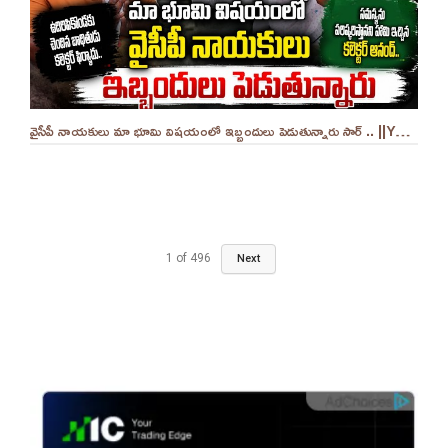
వైసీపీ నాయకులు మా భూమి విషయంలో ఇబ్బందులు పెడుతున్నారు సార్ .. ||YES 9TV
1
of
496
Next