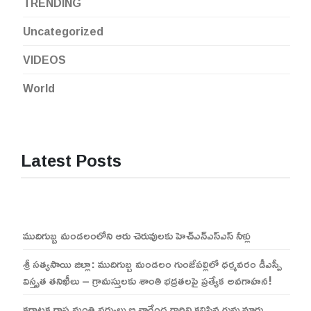
TRENDING
Uncategorized
VIDEOS
World
Latest Posts
ముదిగుబ్బ మండలంలోని ఆరు చెరువులకు హెచ్ఎన్ఎస్ఎస్ నీళ్లు
శ్రీ సత్యసాయి జిల్లా: ముదిగుబ్బ మండలం గుంజేపల్లిలో ధర్మవరం డీఎస్పీ
విస్తృత తనిఖీలు – గ్రామస్తులకు శాంతి భద్రతలపై ప్రత్యేక అవగాహన!
కర్ణాటక రాష్ట్ర మంత్రి వర్యులు బి నాగేంద్ర గారిని కలిసిన గుమ్మనూరు