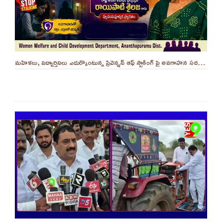
మహిళలు, విద్యార్తినిలు ఎదుర్కొంటున్న ప్రివెన్షన్ ఆఫ్ స్టాకింగ్ పై అవగాహన సదస్సు.. - ||YES 9TV