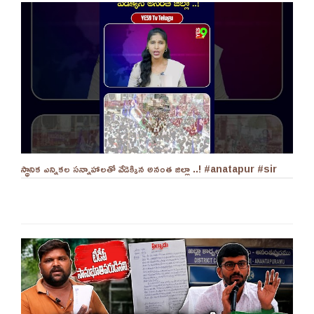
స్థానిక ఎన్నికల సన్నాహాలతో వేడెక్కిన అనంత జిల్లా ..! #anatapur #sir