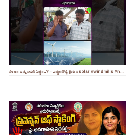
పొలం ఇవ్వడానికి సిద్ధం..? - ఎద్దులదొడ్డి రైతు #solar #windmills #naralokesh #solarenergy