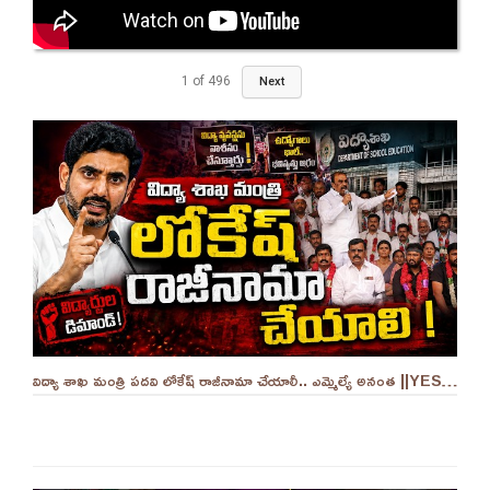
1
of
496
Next
విద్యా శాఖ మంత్రి పదవి లోకేష్ రాజీనామా చేయాలీ.. ఎమ్మెల్యే అనంత ||YES 9TV