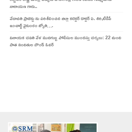
నారాయణ గారు..
వేదావతి ప్రాజెక్టు ను పరిశీలించిన జిల్లా కలెక్టర్ డాక్టర్ ఏ. శిరి,టీడీపీ
ఇంచార్జ్ వైకుంఠం జ్యోతి….
వినాయక చవితి వేళ ముదిగుబ్బ పోలీసుల ముందస్తు చర్యలు: 22 మంది
పాత నిందితుల బౌండ్ ఓవర్