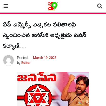
Skip
to
content
ఏపీ ఎమ్మెల్సీ ఎన్నికల ఫలితాలపై
స్పందించిన జనసేన అధ్యక్షుడు పవన్‌
కల్యాణ్‌…
Posted on
March 19, 2023
by
Editor