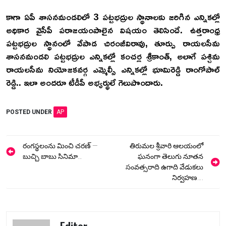
కాగా ఏపీ శాసనమండలిలో 3 పట్టభద్రుల స్థానాలకు జరిగిన ఎన్నికల్లో
అధికార వైసీపీ పరాజయంపాలైన విషయం తెలిసిందే. ఉత్తరాంధ్ర
పట్టభద్రుల స్థానంలో వేపాడ చిరంజీవిరావు, తూర్పు రాయలసీమ
శాసనమండలి పట్టభద్రుల ఎన్నికల్లో కంచర్ల శ్రీకాంత్‌, అలాగే పశ్చిమ
రాయలసీమ నియోజకవర్గ ఎమ్మెల్సీ ఎన్నికల్లో భూమిరెడ్డి రాంగోపాల్
రెడ్డి.. ఇలా అందరూ టీడీపీ అభ్యర్థులే గెలుపొందారు.
POSTED UNDER
AP
Post
రంగస్థలంను మించి చరణ్ —
తిరుమల శ్రీవారి ఆలయంలో
navigation
బుచ్చి బాబు సినిమా…
ఘనంగా తెలుగు నూతన
సంవత్సరాది ఉగాది వేడుకలు
నిర్వహణ….