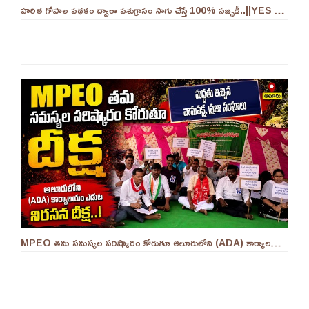
హరిత గోపాల పథకం ద్వారా పశుగ్రాసం సాగు చేస్తే 100% సబ్సిడీ..||YES 9TV
MPEO తమ సమస్యల పరిష్కారం కోరుతూ ఆలూరులోని (ADA) కార్యాలయం ఎదుట దీక్ష ||YES 9TV #kurnool