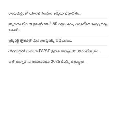
రాయదుర్గంలో యాదవ సంఘం ఆత్మీయ సమావేశం..
హృదయ రోగ బాధితునికి రూ.2.50 లక్షల చెక్కు అందజేసిన మంత్రి సత్య
కుమార్..
ఆక్స్‌ఫర్డ్ గ్లోబల్‌లో ఘనంగా ఫ్రెషర్స్ డే వేడుకలు..
గోనెగండ్లలో ఘనంగా BVSF ప్రధాన కార్యాలయ ప్రారంభోత్సవం..
చలో కర్నూల్ కు బయలుదేరిన 2025 డీఎస్సీ అభ్యర్థులు…