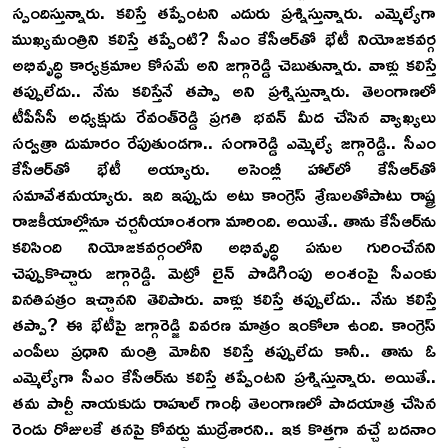
స్పందిస్తున్నారు. కలిస్తే తప్పేంటని ఎదురు ప్రశ్నిస్తున్నారు. ఎమ్మెల్యేగా
ముఖ్యమంత్రిని కలిస్తే తప్పేంటి? సీఎం కేసీఆర్‌తో భేటీ నియోజకవర్గ
అభివృద్ధి కార్యక్రమాల కోసమే అని జగ్గారెడ్డి చెబుతున్నారు. వాళ్లు కలిస్తే
తప్పులేదు.. నేను కలిస్తేనే తప్పా అని ప్రశ్నిస్తున్నారు. తెలంగాణలో
టీపీసీసీ అధ్యక్షుడు రేవంత్‌రెడ్డి ప్రగతి భవన్‌ మీద చేసిన వ్యాఖ్యలు
సర్వత్రా దుమారం రేపుతుండగా.. సంగారెడ్డి ఎమ్మెల్యే జగ్గారెడ్డి.. సీఎం
కేసీఆర్‌తో భేటీ అయ్యారు. అసెంబ్లీ హాల్‌లో కేసీఆర్‌తో
సమావేశమయ్యారు. ఇది ఇప్పుడు అటు కాంగ్రెస్‌ శ్రేణులతోపాటు రాష్ట్ర
రాజకీయాల్లోనూ చర్చనీయాంశంగా మారింది. అయితే.. తాను కేసీఆర్‌ను
కలిసింది నియోజకవర్గంలోని అభివృద్ధి పనుల గురించేనని
చెప్పుకొచ్చారు జగ్గారెడ్డి. మెట్రో లైన్‌ పొడిగింపు అంశంపై సీఎంకు
వినతిపత్రం ఇచ్చానని తెలిపారు. వాళ్లు కలిస్తే తప్పులేదు.. నేను కలిస్తే
తప్పా? ఈ భేటీపై జగ్గారెడ్జి వివరణ మాత్రం ఇంకోలా ఉంది. కాంగ్రెస్‌
ఎంపీలు ప్రధాని మంత్రి మోదీని కలిస్తే తప్పులేదు కానీ.. తాను ఓ
ఎమ్మెల్యేగా సీఎం కేసీఆర్‌ను కలిస్తే తప్పేంటని ప్రశ్నిస్తున్నారు. అయితే..
తమ పార్టీ నాయకుడు రాహుల్‌ గాంధీ తెలంగాణలో పాదయాత్ర చేసిన
రెండు రోజులకే తనపై కోవర్టు ముద్రేశారని.. ఇక కొత్తగా వచ్చే బదనాం