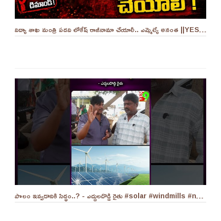
విద్యా శాఖ మంత్రి పదవి లోకేష్ రాజీనామా చేయాలీ.. ఎమ్మెల్యే అనంత ||YES 9TV
పొలం ఇవ్వడానికి సిద్ధం..? - ఎద్దులదొడ్డి రైతు #solar #windmills #naralokesh #solarenergy