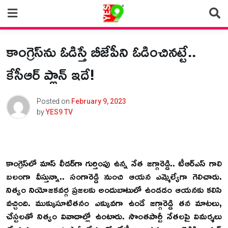
Skip
to
content
కాంగ్రెస్‌ను ఓడిస్తే బీజేపీని ఓడించినట్టే..
కేసీఆర్‌ ప్లాన్‌ ఇదే!
Posted on
February 9, 2023
by
YES9 TV
కాంగ్రెస్‌లో మాస్‌ లీడర్‌గా గుర్తింపు ఉన్న నేత జగ్గారెడ్డి.. టీఆర్‌ఎస్‌ గాలి
బలంగా వీస్తున్నా.. సంగారెడ్డి నుంచి ఆయన ఎమ్మెల్యేగా గెలిచారు.
నిత్యం నియోజకవర్గ ప్రజలకు అందుబాటులో ఉండడం ఆయనకు కలిసి
వచ్చింది. ముక్కుసూటితనం ఎక్కువగా ఉండే జగ్గారెడ్డి తన మాటలు,
చేస్టలతో నిత్యం వివాదాల్లో ఉంటారు. సొంతపార్టీ నేతలపై విమర్శలు