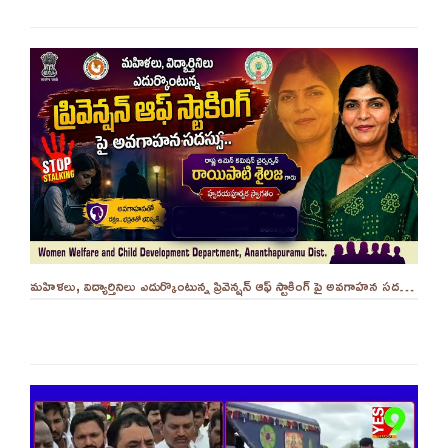
మహిళలు, విద్యార్తినిలు ఎదుర్కొంటున్న ప్రివెన్షన్ ఆఫ్ స్టాకింగ్ పై అవగాహన సదస్సు.. - ||YES 9TV