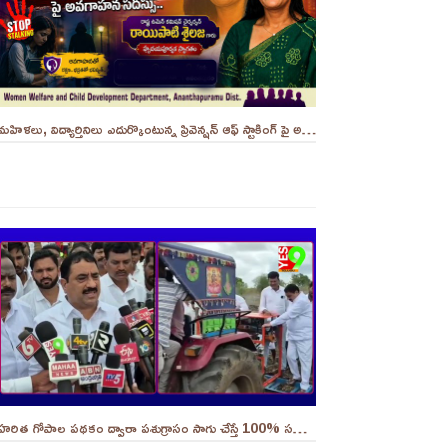
మహిళలు, విద్యార్తినిలు ఎదుర్కొంటున్న ప్రివెన్షన్ ఆఫ్ స్టాకింగ్ పై అవగాహన సదస్సు.. - ||YES 9TV
హరిత గోపాల పథకం ద్వారా పశుగ్రాసం సాగు చేస్తే 100% సబ్సిడీ..||YES 9TV