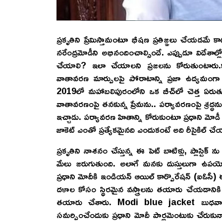
ప్రకృతిని ప్రేమిస్తామంటూ భీషణ ప్రతిజ్ఞలు చేయడమే క
నరేంద్రమోడీని అభినందించాల్సిందే. ఎప్పుడూ విదేశాల
చేయాలి? ఇలా చేయాలని ప్రజలను కోరుతుంటారు.కా
వాతావరణ మార్పులపై పోరాటాన్ని ప్రజా ఉద్యమంగా మ
2019లో మహాబలిపురంలోని ఒక బీచ్‌లో చెత్త ఏరుతూ
వాతావరణంపై తనకున్న ప్రేమను.. పర్యావరణంపై శ్రద్ధ
ఇచ్చాడు. పర్యావరణ హితాన్ని కోరుకుంటూ ప్రధాని మోడీ
జాకెట్ ఎంతో ప్రత్యేకమైనది ఎందుకంటే అది రీసైకిల్
ప్రకృతిని నాశనం చేస్తున్న ఈ పెట్ బాటిళ్లు, ప్లాస్టిక్ 
మేలు జరుగుతుంది. అలాగే మనకు దుస్తులుగా ఉపయో
ప్రధాని మోదీకి ఇండియన్ ఆయిల్ కార్పొరేషన్ (ఐఓస
దళాల కోసం స్థిరమైన వస్త్రాలను తయారు చేయడానికి 10
తయారు చేశారు. Modi blue jacket బుధవారం లోక్
సమర్పించేందుకు ప్రధాని మోదీ పార్లమెంటుకు చేరుకున్న