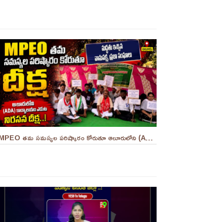
MPEO తమ సమస్యల పరిష్కారం కోరుతూ ఆలూరులోని (ADA) కార్యాలయం ఎదుట దీక్ష ||YES 9TV #kurnool