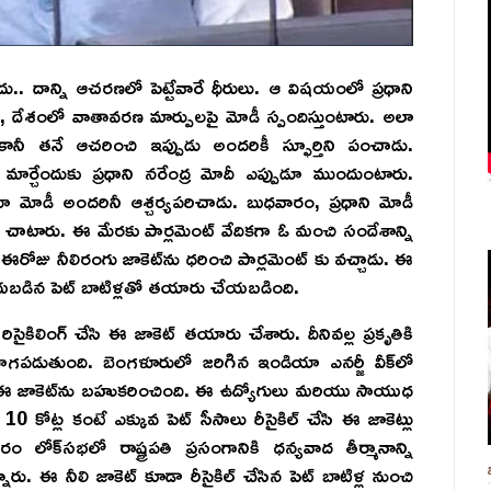
ాదు.. దాన్ని ఆచరణలో పెట్టేవారే ధీరులు. ఆ విషయంలో ప్రధాని
్లో, దేశంలో వాతావరణ మార్పులపై మోడీ స్పందిస్తుంటారు. అలా
నీ తనే ఆచరించి ఇప్పుడు అందరికీ స్ఫూర్తిని పంచాడు.
ార్చేందుకు ప్రధాని నరేంద్ర మోదీ ఎప్పుడూ ముందుంటారు.
 మోడీ అందరినీ ఆశ్చర్యపరిచాడు. బుధవారం, ప్రధాని మోడీ
ను చాటారు. ఈ మేరకు పార్లమెంట్ వేదికగా ఓ మంచి సందేశాన్ని
 ఈరోజు నీలిరంగు జాకెట్‌ను ధరించి పార్లమెంట్ కు వచ్చాడు. ఈ
 చేయబడిన పెట్ బాటిళ్లతో తయారు చేయబడింది.
ను రిసైకిలింగ్ చేసి ఈ జాకెట్ తయారు చేశారు. దీనివల్ల ప్రకృతికి
గపడుతుంది. బెంగళూరులో జరిగిన ఇండియా ఎనర్జీ వీక్‌లో
ీ) ఈ జాకెట్‌ను బహుకరించింది. ఈ ఉద్యోగులు మరియు సాయుధ
 కోట్ల కంటే ఎక్కువ పెట్ సీసాలు రీసైకిల్ చేసి ఈ జాకెట్లు
‌సభలో రాష్ట్రపతి ప్రసంగానికి ధన్యవాద తీర్మానాన్ని
ారు. ఈ నీలి జాకెట్ కూడా రీసైకిల్ చేసిన పెట్ బాటిళ్ల నుంచి