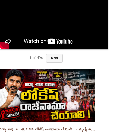
1
of
496
Next
విద్యా శాఖ మంత్రి పదవి లోకేష్ రాజీనామా చేయాలీ.. ఎమ్మెల్యే అనంత ||YES 9TV