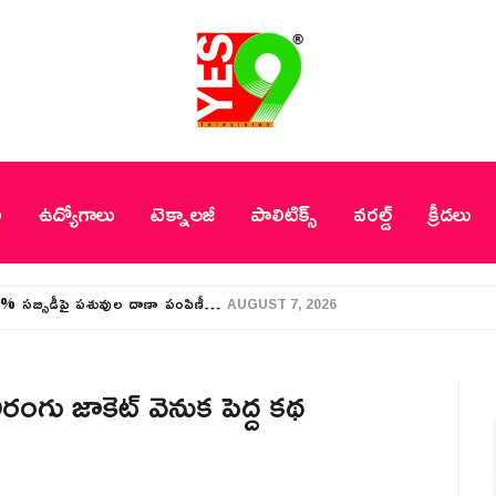
ీ
ఉద్యోగాలు
టెక్నాలజీ
పాలిటిక్స్
వరల్డ్
క్రీడలు
50% సబ్సిడీపై పశువుల దాణా పంపిణీ…
AUGUST 7, 2026
రంగు జాకెట్ వెనుక పెద్ద కథ