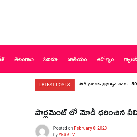
Skip
to
content
YES9 TV
ేశ్
తెలంగాణ
సినిమా
జాతీయం
ఆరోగ్యం
గ్యాలర
పాడి రైతులకు ప్రభుత్వం అండ.. 
LATEST POSTS
పార్లమెంట్ లో మోడీ ధరించిన నీలి
Posted on
February 8, 2023
by
YES9 TV