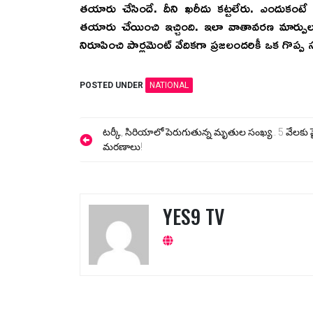
తయారు చేసిందే. దీని ఖరీదు కట్టలేరు. ఎందుకంట
తయారు చేయించి ఇచ్చింది. ఇలా వాతావరణ మార్పుల
నిరూపించి పార్లమెంట్ వేదికగా ప్రజలందరికీ ఒక గొప్ప స
POSTED UNDER
NATIONAL
Post
టర్కీ, సిరియాలో పెరుగుతున్న మృతుల సంఖ్య.. 5 వేలకు ప
మరణాలు!
navigation
YES9 TV