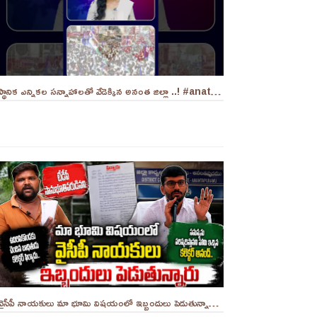
స్థానిక ఎన్నికల సన్నాహాలతో వేడెక్కిన అనంత జిల్లా ..! #anatapur #sir
వైసీపీ నాయకులు మా భూమి విషయంలో ఇబ్బందులు పెడుతున్నారు సార్ .. ||YES 9TV