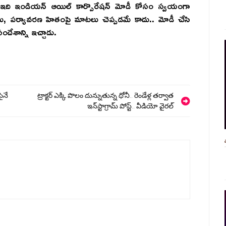
ే ఇది ఇండియన్ ఆయిల్ కార్పొరేషన్ మోడీ కోసం స్వయంగా
ు, పర్యావరణ హితంపై మాటలు చెప్పడమే కాదు.. మోడీ చేసి
ందేశాన్ని ఇచ్చాడు.
ైనే
ట్రాక్టర్ ఎక్కి పొలం దున్నుతున్న ధోనీ.. రెండేళ్ల తర్వాత
ఇన్‌స్టాగ్రామ్ పోస్ట్.. వీడియో వైరల్