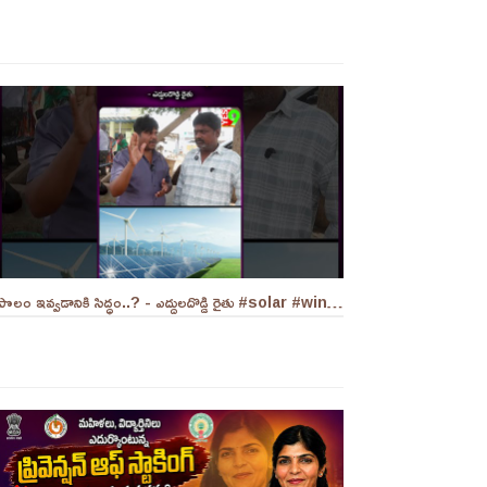
పొలం ఇవ్వడానికి సిద్ధం..? - ఎద్దులదొడ్డి రైతు #solar #windmills #naralokesh #solarenergy