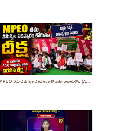
MPEO తమ సమస్యల పరిష్కారం కోరుతూ ఆలూరులోని (ADA) కార్యాలయం ఎదుట దీక్ష ||YES 9TV #kurnool