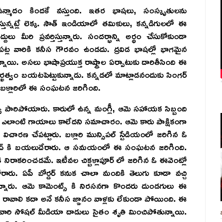
న్మాదం కిందకే వస్తుంది. ఇతర భాషలు, సంస్కృతులను
న్నట్లే లెక్క. సౌత్ ఇండియాలో తమిళులు, కన్నడిగులలో ఈ
 మీరి ప్రవర్తిస్తున్నారు. సందర్భాన్ని అర్థం చేసుకోకుండా
 పట్ల వారికి కనీస గౌరవం ఉండదు. ద్రవిడ భాషల్లో భాగమైన
నాయి. అసలు భాషాప్రయుక్త రాష్ట్రాల ఏర్పాటుకు దారితీసింది ఈ
్వం బయటపెట్టుకున్నాడు. కన్నడలో మాట్లాడనందుకు సింగర్
న్న బళ్లారిలో ఈ సంఘటన జరిగింది.
రువ్వి పారిపోయారు. కారులో ఉన్న మంగ్లీ, ఆమె సహాయక సిబ్బంది
 ఎలాంటి గాయాలు కాలేదని సమాచారం. ఆమె కారు పాక్షికంగా
లు విచారణ చేపట్టారు. బళ్లారి మున్సిపల్ స్టేడియంలో జరిగిన ఓ
ైదరాబాద్ కి బయలుదేరారు. ఆ సమయంలో ఈ సంఘటన జరిగింది.
 నిరాకరించడమే. ఇటీవల చిక్బళ్లాపూర్ లో జరిగిన ఓ ఈవెంట్లో
లు కోరారు. ఏపీ బోర్డర్ కనుక చాలా మందికి తెలుగు కూడా వచ్చి
అన్నారు. ఆమె కామెంట్స్ కి నిరసనగా కొందరు దుండగులు ఈ
నడ రావాలి కదా అనే కనీస జ్ఞానం వాళ్లకు లేకుండా పోయింది. ఈ
ి. వారి సోషల్ మీడియా దాడులు సైతం శృతి మించిపోతున్నాయి.