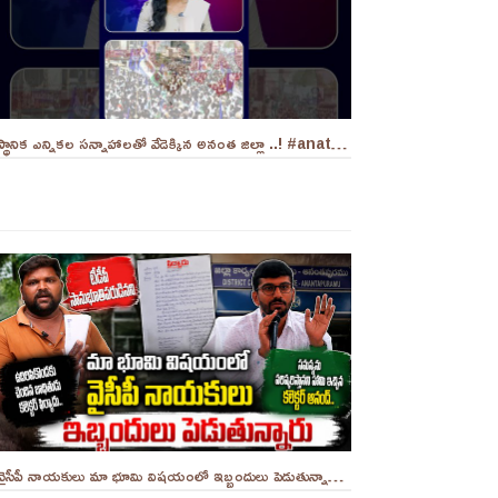
స్థానిక ఎన్నికల సన్నాహాలతో వేడెక్కిన అనంత జిల్లా ..! #anatapur #sir
వైసీపీ నాయకులు మా భూమి విషయంలో ఇబ్బందులు పెడుతున్నారు సార్ .. ||YES 9TV