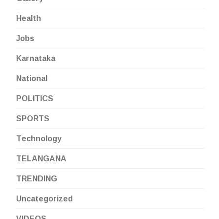
Health
Jobs
Karnataka
National
POLITICS
SPORTS
Technology
TELANGANA
TRENDING
Uncategorized
VIDEOS