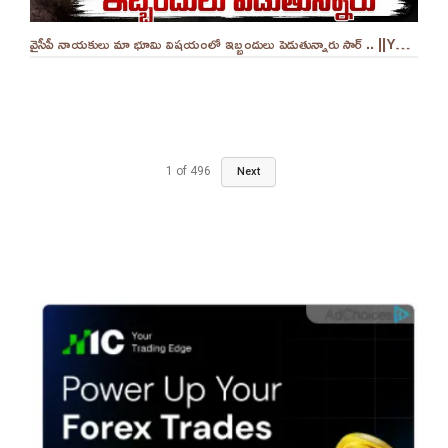
వైసీపీ నాయకులు మా భూమి విషయంలో ఇబ్బందులు పెడుతున్నారు సార్ .. ||YES 9TV
1
of
496
Next