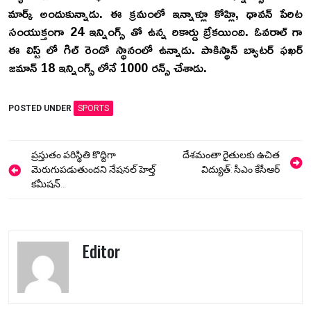
మార్క్ అందుకున్నాడు. ఈ క్రమంలో ఇన్నాళ్లూ కోహ్లి, ధావన్ పేరిట
సంయుక్తంగా 24 ఇన్నింగ్స్ తో ఉన్న రికార్డు బ్రేకయింది. ఓవరాల్ గా
ఈ లిస్ట్ లో గిల్ రెండో స్థానంలో ఉన్నాడు. పాకిస్థాన్ బ్యాటర్ ఫఖర్
జమాన్ 18 ఇన్నింగ్స్ లోనే 1000 రన్స్ చేశాడు.
POSTED UNDER
SPORTS
Post
ప్రస్తుతం పరిస్థితి కొద్దిగా
దేశమంతా రైతులకు ఉచిత
navigation
మెరుగుపడుతుందని నేషనల్ హెల్త్
విద్యుత్‌: సీఎం కేసీఆర్‌
కమీషన్…
Editor