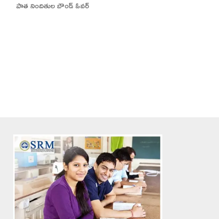
పాత నిందితుల బౌండ్ ఓవర్