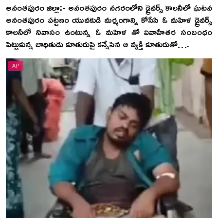
అనంతపురం జిల్లా:- అనంతపురం నగరంలోని డ్రైవర్స్ కాలనీలో ఘటన
అనంతపురం పట్టణం యువకుడి మర్మంగాన్ని కోసేసి ఓ మహిళ డ్రైవర్స్
కాలనీలో నివాసం ఉంటున్న ఓ మహిళ తో వివాహేతర సంబంధం
పెట్టుకున్న బాధితుడు కూతురుపై కన్నేసిన ఆ వ్యక్తి కూతురుతో….
AP