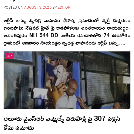
POSTED ON
AUGUST 3, 2026
BY
EDITOR
ఆర్టీసీ బస్సు ద్విచక్ర వాహనం ఢీకొన్న ప్రమాదంలో వ్యక్తి దుర్మరణం
గంటపాటు నేషనల్ హైవే పై రాకపోకలకు అంతరాయం రాయదుర్గం-
అనంతపురం NH 544 DD జాతీయ రహదారిలోని 74 ఊడెగోళం
గ్రామంలో ఆదివారం సాయంత్రం ద్విచక్ర వాహనంను ఆర్టీసీ బస్సు….
AP
ఆలూరు వైఎస్ఆర్ ఎమ్మెల్యే విరుపాక్షి పై 307 సెక్షన్
కేసు నమోదు…