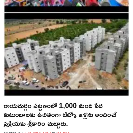
రాయదుర్గం పట్టణంలో 1,000 మంది పేద
కుటుంబాలకు ఉచితంగా టిట్కో ఇళ్లను అందించే
ప్రక్రియకు శ్రీకారం చుట్టారు.