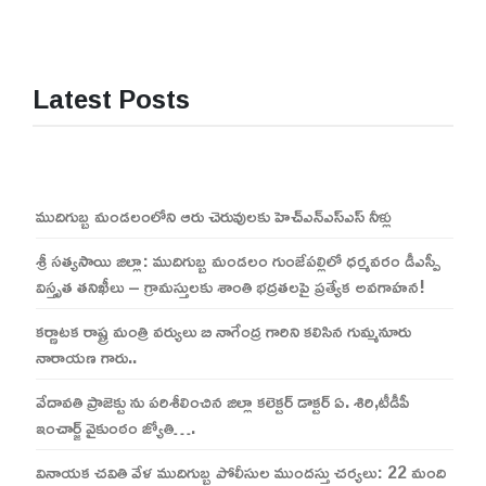
Latest Posts
ముదిగుబ్బ మండలంలోని ఆరు చెరువులకు హెచ్ఎన్ఎస్ఎస్ నీళ్లు
శ్రీ సత్యసాయి జిల్లా: ముదిగుబ్బ మండలం గుంజేపల్లిలో ధర్మవరం డీఎస్పీ
విస్తృత తనిఖీలు – గ్రామస్తులకు శాంతి భద్రతలపై ప్రత్యేక అవగాహన!
కర్ణాటక రాష్ట్ర మంత్రి వర్యులు బి నాగేంద్ర గారిని కలిసిన గుమ్మనూరు
నారాయణ గారు..
వేదావతి ప్రాజెక్టు ను పరిశీలించిన జిల్లా కలెక్టర్ డాక్టర్ ఏ. శిరి,టీడీపీ
ఇంచార్జ్ వైకుంఠం జ్యోతి….
వినాయక చవితి వేళ ముదిగుబ్బ పోలీసుల ముందస్తు చర్యలు: 22 మంది