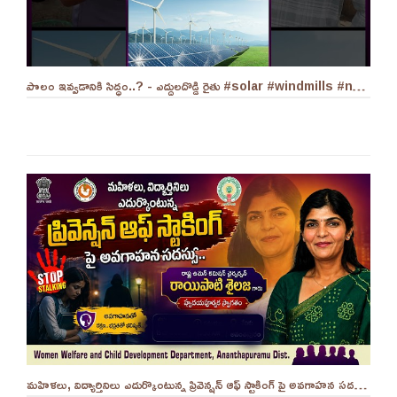
పొలం ఇవ్వడానికి సిద్ధం..? - ఎద్దులదొడ్డి రైతు #solar #windmills #naralokesh #solarenergy
మహిళలు, విద్యార్తినిలు ఎదుర్కొంటున్న ప్రివెన్షన్ ఆఫ్ స్టాకింగ్ పై అవగాహన సదస్సు.. - ||YES 9TV