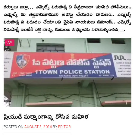
కర్నూలు జిల్లా… ఎమ్మెల్యే విరుపాక్షి ని తీవ్రవాదిలా చూసిన పోలీసులు..
ఎమ్మెల్యే ను తెల్లవారుజామున అరెస్టు చేయడం దారుణం.. ఎమ్మెల్యే
విరుపాక్షి ని విడుదల చేయాలని వైసిపి నాయకులు డిమాండ్.. ఎమ్మెల్యే
విరుపాక్షి ఇంటికి వెళ్లి భార్య, కుటుంబ సభ్యులను పరామర్శించిన….
AP
ప్రియుడి మర్మాంగాన్ని కోసిన మహిళ
POSTED ON
AUGUST 2, 2026
BY
EDITOR