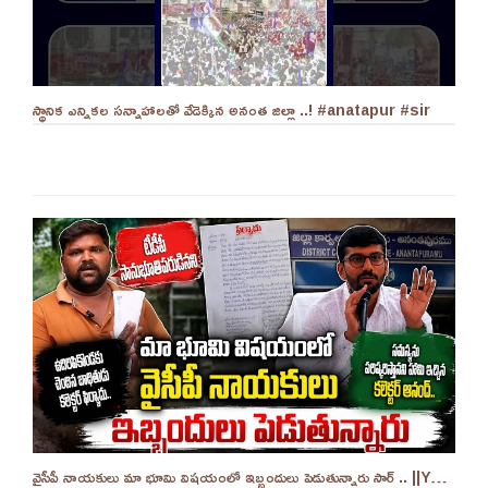
స్థానిక ఎన్నికల సన్నాహాలతో వేడెక్కిన అనంత జిల్లా ..! #anatapur #sir
వైసీపీ నాయకులు మా భూమి విషయంలో ఇబ్బందులు పెడుతున్నారు సార్ .. ||YES 9TV