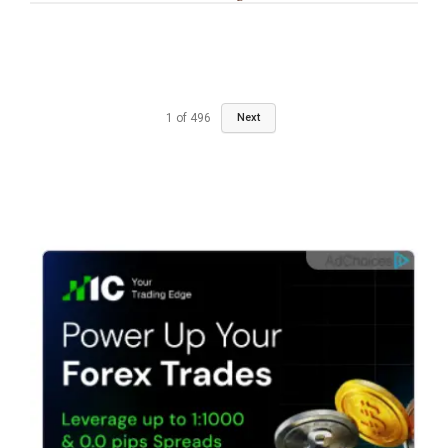
1
of
496
Next