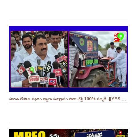
హరిత గోపాల పథకం ద్వారా పశుగ్రాసం సాగు చేస్తే 100% సబ్సిడీ..||YES 9TV