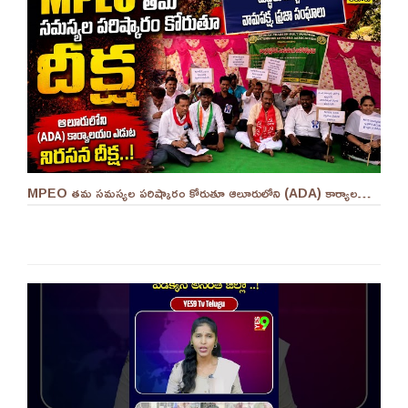
MPEO తమ సమస్యల పరిష్కారం కోరుతూ ఆలూరులోని (ADA) కార్యాలయం ఎదుట దీక్ష ||YES 9TV #kurnool