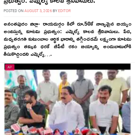
ప్రభుత్వం: ఎమ్మెల్యే కాలవ శ్రీనివాసులు.
POSTED ON
AUGUST 3, 2026
BY
EDITOR
అనంతపురం జిల్లా- రాయదుర్గం కిలో రూ.50కే నాణ్యమైన బియ్యం
అందిస్తున్న కూటమి ప్రభుత్వం: ఎమ్మెల్యే కాలవ శ్రీనివాసులు. పేద,
మధ్యతరగతి కుటుంబాల ఆర్థిక భారాన్ని తగ్గించడమే లక్ష్యంగా కూటమి
ప్రభుత్వం తక్కువ ధరకే బీపీటీ రకం బియ్యాన్ని అందుబాటులోకి
తీసుకొచ్చిందని ఎమ్మెల్యే….
AP