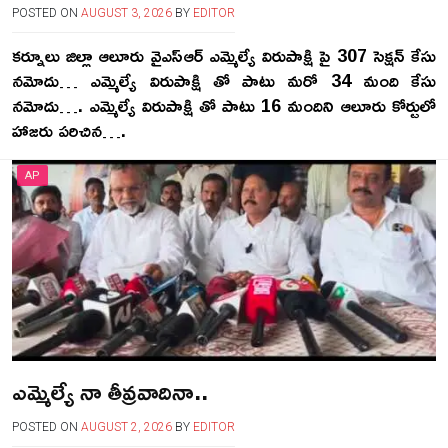
POSTED ON
AUGUST 3, 2026
BY
EDITOR
కర్నూలు జిల్లా ఆలూరు వైఎస్ఆర్ ఎమ్మెల్యే విరుపాక్షి పై 307 సెక్షన్ కేసు
నమోదు… ఎమ్మెల్యే విరుపాక్షి తో పాటు మరో 34 మంది కేసు
నమోదు…. ఎమ్మెల్యే విరుపాక్షి తో పాటు 16 మందిని ఆలూరు కోర్టులో
హాజరు పరిచిన….
AP
ఎమ్మెల్యే నా తీవ్రవాదినా..
POSTED ON
AUGUST 2, 2026
BY
EDITOR