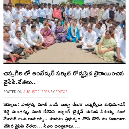
చిప్పగిరి లో అంబేద్కర్ సర్కిల్ రోడ్డుపైన బైఠాయించిన
వైసీపీ.నేతలు..
POSTED ON
AUGUST 2, 2026
BY
EDITOR
కర్నూలు: పాల్గొన్న మాజీ ఎంపీ బుట్టా రేణుక ఎమ్మెల్సీలు మధుసూదన్
రెడ్డి మంగమ్మ, మాజీ కేడిసిస్ బ్యాంక్ చైర్మన్ పామిడి వీరయ్య మాజీ
మేయర్ బి.వి.రామయ్య.. కూటమి ప్రభుత్వం డౌన్ డౌన్ టు నినాదాలు
చేసిన వైసిపి నేతలు… సీఎం చంద్రబాబు….