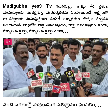
Mudigubba yes9 Tv ముదిగుబ్బ, ఆగస్టు 4: రైతుల
భూహక్కులను పరిరక్షిస్తూ, పారదర్శకతను పెంపొందించే లక్ష్యంతో
ఈ-పట్టాదారు పాసుపుస్తకాల పంపిణీ కార్యక్రమం జొన్నల కొత్తపల్లి
పంచాయతీ పరిధిలోని రాళ్ల అనంతపురం, రాళ్ల అనంతపురం తండా,
జొన్నల కొత్తపల్లి, జొన్నల కొత్తపల్లి తండా….
AP
వంద ఎకరాల్లో సామూహిక పశుగ్రాసం పెంపకం…