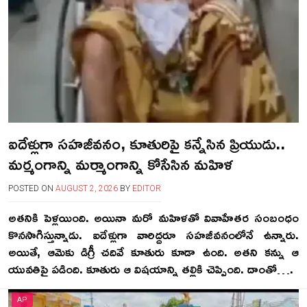
ఐదేళ్లుగా సహజీవనం, కూతురిపై కన్నేసిన ప్రియుడు..
మర్మంగాన్ని మర్మాంగాన్ని కోసేసిన మహిళ
POSTED ON
AUGUST 2, 2026
BY
EDITOR
అతనికి పెళ్లయింది. అయినా మరో మహిళతో వివాహేతర సంబంధం
కొనసాగిస్తున్నాడు. ఐదేళ్లుగా వారిద్దరూ సహజీవనంలోనే ఉన్నారు.
అయితే, ఆమెకు డిగ్రీ చదివే కూతురు కూడా ఉంది. అతని కన్ను ఆ
యువతిపై పడింది. కూతురు ఆ విషయాన్ని తల్లికి చెప్పింది. దాంతో….
AP