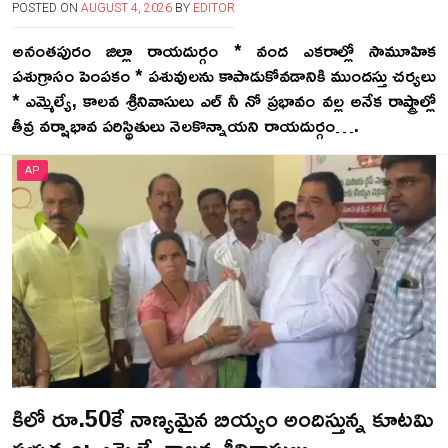
POSTED ON
AUGUST 4, 2026
BY
EDITOR
అనంతపురం జిల్లా రాయదుర్గం * వంద ఎకరాల్లో సామూహిక
పశుగ్రాసం పెంపకం * పశువులను కాపాడుకోవడానికి ముందస్తు చర్యలు
* ఎమ్మెల్యే, కాలవ శ్రీనివాసులు ఎల్ నీ నో ప్రభావం వల్ల అనేక రాష్ట్రాల్లో
తీవ్ర వర్షాభావ పరిస్థితులు నెలకొన్నాయని రాయదుర్గం….
AP
కిలో రూ.50కే నాణ్యమైన బియ్యం అందిస్తున్న కూటమి