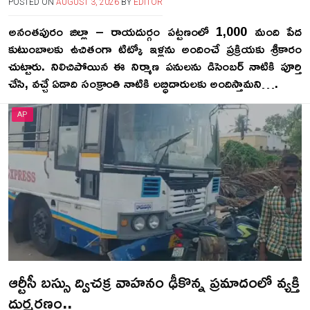
POSTED ON
AUGUST 3, 2026
BY
EDITOR
అనంతపురం జిల్లా – రాయదుర్గం పట్టణంలో 1,000 మంది పేద
కుటుంబాలకు ఉచితంగా టిట్కో ఇళ్లను అందించే ప్రక్రియకు శ్రీకారం
చుట్టారు. నిలిచిపోయిన ఈ నిర్మాణ పనులను డిసెంబర్ నాటికి పూర్తి
చేసి, వచ్చే ఏడాది సంక్రాంతి నాటికి లబ్ధిదారులకు అందిస్తామని….
AP
ఆర్టీసీ బస్సు ద్విచక్ర వాహనం ఢీకొన్న ప్రమాదంలో వ్యక్తి
దుర్మరణం..