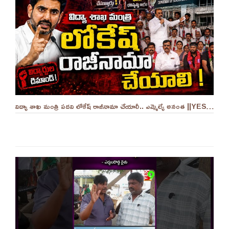
విద్యా శాఖ మంత్రి పదవి లోకేష్ రాజీనామా చేయాలీ.. ఎమ్మెల్యే అనంత ||YES 9TV