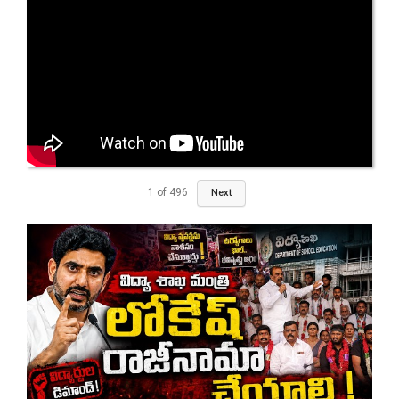
1
of
496
Next