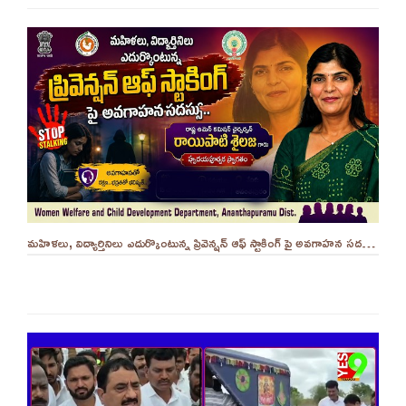
మహిళలు, విద్యార్తినిలు ఎదుర్కొంటున్న ప్రివెన్షన్ ఆఫ్ స్టాకింగ్ పై అవగాహన సదస్సు.. - ||YES 9TV