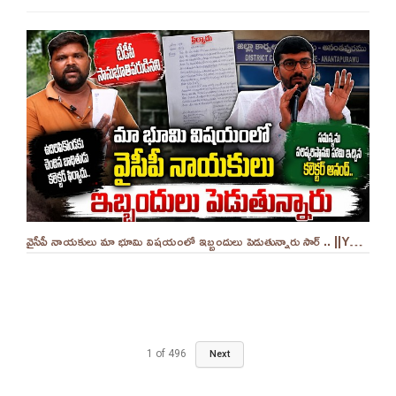
వైసీపీ నాయకులు మా భూమి విషయంలో ఇబ్బందులు పెడుతున్నారు సార్ .. ||YES 9TV
1
of
496
Next