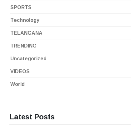
SPORTS
Technology
TELANGANA
TRENDING
Uncategorized
VIDEOS
World
Latest Posts