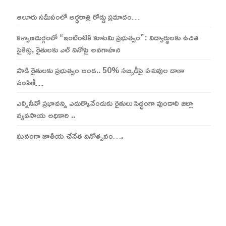
ఆలూరు సమీపంలో అర్ధరాత్రి రోడ్డు ప్రమాదం…
కళ్యాణదుర్గంలో “ఇంటింటికి కూటమి ప్రభుత్వం”: విద్యార్థులకు ఉచిత
సైకిళ్లు, రైతులకు ఎల్ నినోపై అవగాహన
పాడి రైతులకు ప్రభుత్వం అండ.. 50% సబ్సిడీపై పశువుల దాణా
పంపిణీ…
ఎల్నినీనో ప్రభావన్ని ఎదుర్కొనేందుకు రైతులు సిద్ధంగా వుండాలి జిల్లా
వ్యవసాయ అధికారి ..
ఘనంగా జాతీయ చేనేత దినోత్సవం….