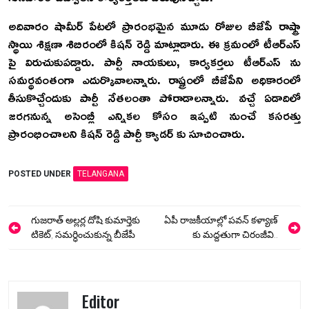
అదివారం షామీర్ పేటలో ప్రారంభమైన మూడు రోజుల బీజేపీ రాష్ట్రా
స్థాయి శిక్షణా శిబిరంలో కిషన్ రెడ్డి మాట్లాడారు. ఈ క్రమంలో టీఆర్ఎస్
పై విరుచుకుపడ్డారు. పార్టీ నాయకులు, కార్యకర్తలు టీఆర్ఎస్ ను
సమర్థవంతంగా ఎదుర్కొవాలన్నారు. రాష్ట్రంలో బీజేపీని అధికారంలో
తీసుకొచ్చేందుకు పార్టీ నేతలంతా పోరాడాలన్నారు. వచ్చే ఏడాదిలో
జరగనున్న అసెంబ్లీ ఎన్నికల కోసం ఇప్పటి నుంచే కసరత్తు
ప్రారంభించాలని కిషన్ రెడ్డి పార్టీ క్యాడర్ కు సూచించారు.
POSTED UNDER
TELANGANA
Post
గుజరాత్ అల్లర్ల దోషి కుమార్తెకు
ఏపీ రాజకీయాల్లో పవన్ కళ్యాణ్
navigation
టికెట్, సమర్ధించుకున్న బీజేపీ
కు మద్దతుగా చిరంజీవి..
Editor