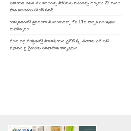
వినాయక చవితి వేళ ముదిగుబ్బ పోలీసుల ముందస్తు చర్యలు: 22 మంది
పాత నిందితుల బౌండ్ ఓవర్
గుమ్మనూరులో వైభవంగా శ్రీ సుంకులమ్మ దేవి 11వ వార్షిక గంగపూజ
మహోత్సవం
పంట బెట్ట పరిస్థితుల్లో పొటాషియం నైట్రేట్ స్ప్రే చేయాలి ఎల్ నినో
ప్రభావం పై రైతులకు అవగాహన కార్యక్రమం