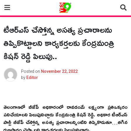
Skip
to
content
టీఆర్ఎస్ చేస్తోన్న అసత్య ప్రచారాలను
తిప్పికొట్టాలని కార్యకర్తలకు కేంద్రమంత్రి
కిషన్ రెడ్డి పిలుపు..
Posted on
November 22, 2022
by
Editor
తెలంగాణలో బీజేపీ అధికారంలో రావడంమే లక్ష్యంగా ప్రతిఒక్కరం
పనిచేయాలని పిలుపునిచ్చారు కేంద్రమంత్రి కిషన్ రెడ్డి. అధికార టీఆర్ఎస్
పార్టీ బీజేపీ చేస్తోన్న అసత్య ప్రచారాలన్నింటిని తిప్పికొడుతూ…తగిన
గుణపాఠం చెప్పాలని కార్యకర్తలకు పిలుపునిచ్చారు.