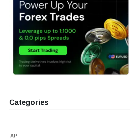
Categories
AP