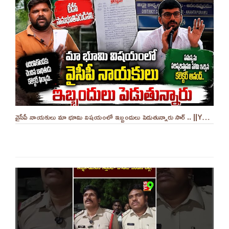
వైసీపీ నాయకులు మా భూమి విషయంలో ఇబ్బందులు పెడుతున్నారు సార్ .. ||YES 9TV