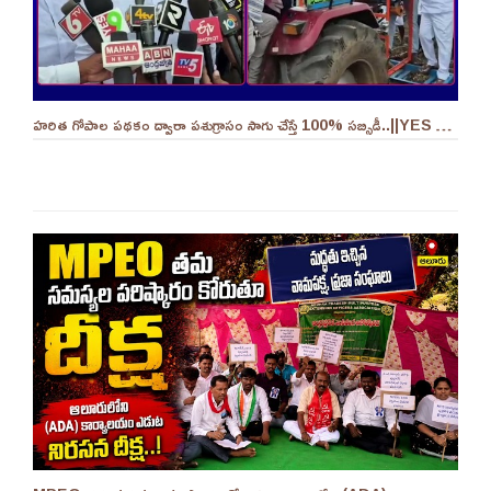
హరిత గోపాల పథకం ద్వారా పశుగ్రాసం సాగు చేస్తే 100% సబ్సిడీ..||YES 9TV