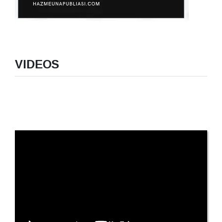
VIDEOS