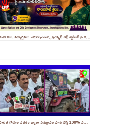
మహిళలు, విద్యార్తినిలు ఎదుర్కొంటున్న ప్రివెన్షన్ ఆఫ్ స్టాకింగ్ పై అవగాహన సదస్సు.. - ||YES 9TV
హరిత గోపాల పథకం ద్వారా పశుగ్రాసం సాగు చేస్తే 100% సబ్సిడీ..||YES 9TV