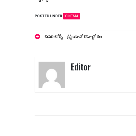
POSTED UNDER
CINEMA
Post
చివరి టోర్నీ…. క్రిస్టియానో రొనాల్డో కల
navigation
Editor