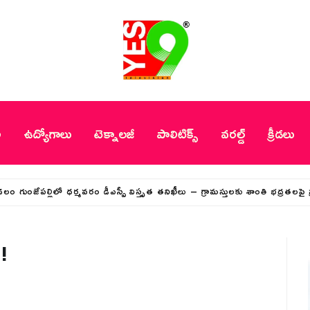
ీ
ఉద్యోగాలు
టెక్నాలజీ
పాలిటిక్స్
వరల్డ్
క్రీడలు
మండలం గుంజేపల్లిలో ధర్మవరం డీఎస్పీ విస్తృత తనిఖీలు – గ్రామస్తులకు శాంతి భద్రతలప
!