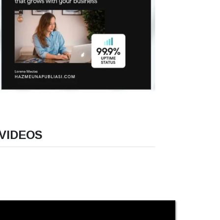
VIDEOS