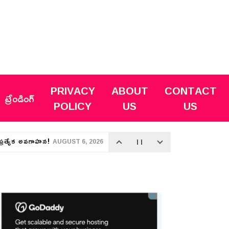
PRIVACY
ABOUT
CONTACT
ట్రేండింగ్
POLICY
US
US
ై ప్రత్యేక అవగాహన!
AUGUST 6, 2026