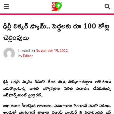
Skip
to
content
ఢిల్లీ లిక్కర్ స్కామ్.. పెద్దలకు రూ 100 కోట్ల
చెల్లింపులు
Posted on
November 19, 2022
by
Editor
ఢిల్లీ లిక్కర్ స్కామ్ కేసులో కీలక పాత్ర పోషించినట్టుగా ఆరోపణలు
ఎదుర్కొంటున్న వారిని ఒక్కొక్కరిగా పిలిచి విచారణ చేపడుతున్న
ఎన్‌ఫోర్స్‌మెంట్ డైరెక్టరేట్..
వారి నుంచి కీలకమైన ఆధారాలు, సమాచారం సేకరించే పనిలో పడింది.
అందులో భాగంగానే తాజాగా విజయ్‌ నాయర్ ని విచారించిన ఎన్