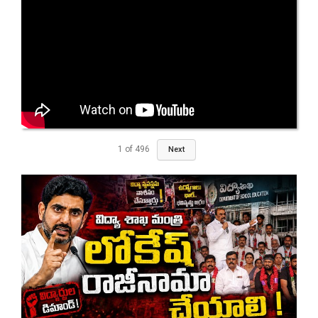
1
of
496
Next