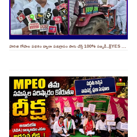
హరిత గోపాల పథకం ద్వారా పశుగ్రాసం సాగు చేస్తే 100% సబ్సిడీ..||YES 9TV