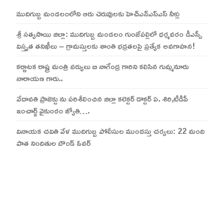
ముదిగుబ్బ మండలంలోని ఆరు చెరువులకు హెచ్ఎన్ఎస్ఎస్ నీళ్లు
శ్రీ సత్యసాయి జిల్లా: ముదిగుబ్బ మండలం గుంజేపల్లిలో ధర్మవరం డీఎస్పీ
విస్తృత తనిఖీలు – గ్రామస్తులకు శాంతి భద్రతలపై ప్రత్యేక అవగాహన!
కర్ణాటక రాష్ట్ర మంత్రి వర్యులు బి నాగేంద్ర గారిని కలిసిన గుమ్మనూరు
నారాయణ గారు..
వేదావతి ప్రాజెక్టు ను పరిశీలించిన జిల్లా కలెక్టర్ డాక్టర్ ఏ. శిరి,టీడీపీ
ఇంచార్జ్ వైకుంఠం జ్యోతి….
వినాయక చవితి వేళ ముదిగుబ్బ పోలీసుల ముందస్తు చర్యలు: 22 మంది
పాత నిందితుల బౌండ్ ఓవర్