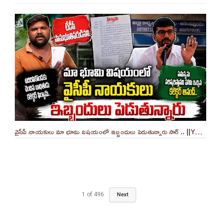
వైసీపీ నాయకులు మా భూమి విషయంలో ఇబ్బందులు పెడుతున్నారు సార్ .. ||YES 9TV
1
of
496
Next