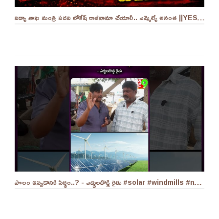
విద్యా శాఖ మంత్రి పదవి లోకేష్ రాజీనామా చేయాలీ.. ఎమ్మెల్యే అనంత ||YES 9TV
పొలం ఇవ్వడానికి సిద్ధం..? - ఎద్దులదొడ్డి రైతు #solar #windmills #naralokesh #solarenergy