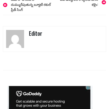
Post
navigation
దుమ్మురేపుతున్న బ్యూటీ రకుల్
కళ్లెం!
ప్రీత్ సింగ్
Editor