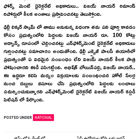
ఫోర్స్ మెంట్ డైరెక్టరేట్ అధికారులు.. విజయ్ నాయర్ రిమాండ్
రిపోర్టులో కీలక అంశాలు ప్రస్తావించినట్టు తెలుస్తోంది.
ఢిల్లీ లిక్కర్ స్కామ్ లో తాము అనుకున్న విధంగా తమ పని పూర్తి కావడం
కోసం ప్రభుత్వంలోని పెద్దలకు విజయ్ నాయర్ రూ. 100 కోట్లు
అడ్వాన్స్ రూపంలో చెల్లించినట్టు ఎన్‌ఫోర్స్‌మెంట్ డైరెక్టరేట్ అధికారులు
గుర్తించినట్టు సమాచారం అందుతోంది. ఢిల్లీ ఎక్సైజ్ పాలసీ తయారీలో
ప్రభుత్వంతో ఏ విధమైన సంబంధం లేని విజయ్‌ నాయర్ కీలక పాత్ర
పోషించారని ఈడీ పసిగట్టింది. అభిషేక్ బోయిన్‌పల్లి, విజయ్‌ నాయర్‌..
ఈ ఇద్దరూ కలిసి మద్యం విక్రయాలకు సంబంధించిన హోల్‌ సేలర్ల
నుంచి డబ్బులు వసూలు చేసి ప్రభుత్వంలోని పెద్దలకు లంచాలు
సమర్పించుకున్నారని ఎన్‌ఫోర్స్‌మెంట్ డైరెక్టరేట్ విజయ్ నాయర్ కస్టడీ
పిటిషన్ లో పేర్కొంది.
POSTED UNDER
NATIONAL
జిమ్ లో ఓ రేంజ్ లో
ఏపీ ఉద్యోగుల కోర్కెలకు జగన్