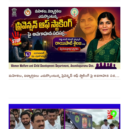
మహిళలు, విద్యార్తినిలు ఎదుర్కొంటున్న ప్రివెన్షన్ ఆఫ్ స్టాకింగ్ పై అవగాహన సదస్సు.. - ||YES 9TV