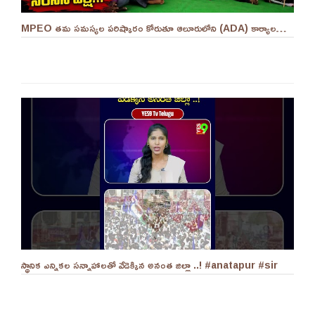
MPEO తమ సమస్యల పరిష్కారం కోరుతూ ఆలూరులోని (ADA) కార్యాలయం ఎదుట దీక్ష ||YES 9TV #kurnool
స్థానిక ఎన్నికల సన్నాహాలతో వేడెక్కిన అనంత జిల్లా ..! #anatapur #sir