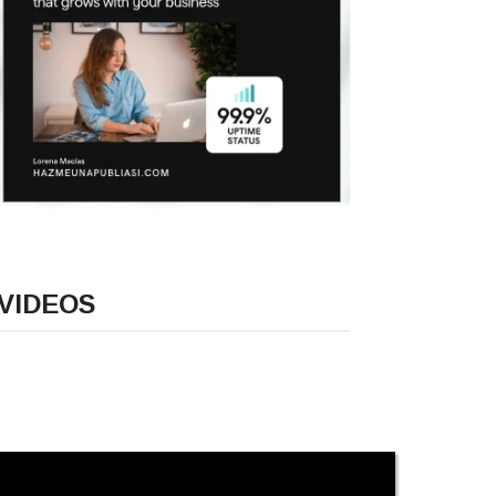
VIDEOS