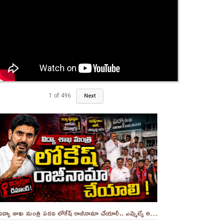
1
of
496
Next
విద్యా శాఖ మంత్రి పదవి లోకేష్ రాజీనామా చేయాలీ.. ఎమ్మెల్యే అనంత ||YES 9TV