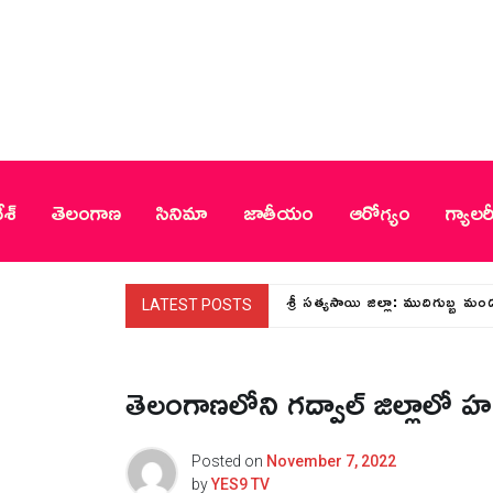
Skip
to
content
YES9 TV
ేశ్
తెలంగాణ
సినిమా
జాతీయం
ఆరోగ్యం
గ్యాలర
శ్రీ సత్యసాయి జిల్లా: ముదిగుబ్బ 
LATEST POSTS
తెలంగాణలోని గద్వాల్ జిల్లాలో హ
Posted on
November 7, 2022
by
YES9 TV