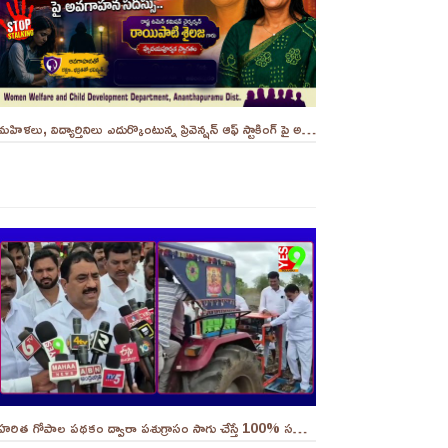
మహిళలు, విద్యార్తినిలు ఎదుర్కొంటున్న ప్రివెన్షన్ ఆఫ్ స్టాకింగ్ పై అవగాహన సదస్సు.. - ||YES 9TV
హరిత గోపాల పథకం ద్వారా పశుగ్రాసం సాగు చేస్తే 100% సబ్సిడీ..||YES 9TV