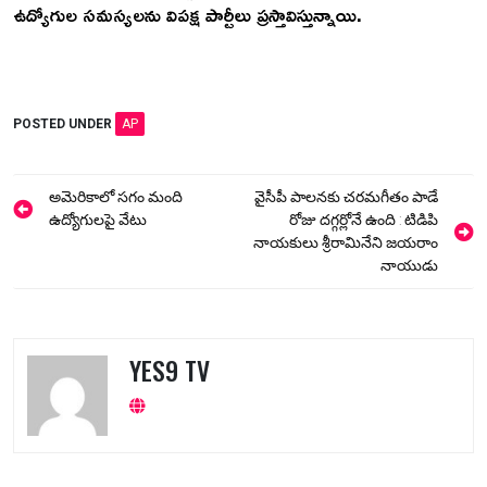
ఉద్యోగుల సమస్యలను విపక్ష పార్టీలు ప్రస్తావిస్తున్నాయి.
POSTED UNDER
AP
Post
అమెరికాలో సగం మంది
వైసీపీ పాలనకు చరమగీతం పాడే
navigation
ఉద్యోగులపై వేటు
రోజు దగ్గర్లోనే ఉంది : టిడిపి
నాయకులు శ్రీరామినేని జయరాం
నాయుడు
YES9 TV