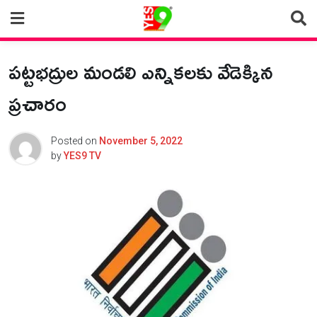
Skip
to
content
పట్టభద్రుల మండలి ఎన్నికలకు వేడెక్కిన
ప్రచారం
Posted on
November 5, 2022
by
YES9 TV