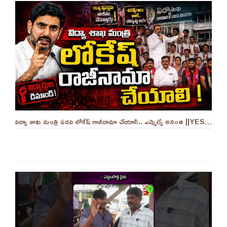
విద్యా శాఖ మంత్రి పదవి లోకేష్ రాజీనామా చేయాలీ.. ఎమ్మెల్యే అనంత ||YES 9TV