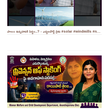
పొలం ఇవ్వడానికి సిద్ధం..? - ఎద్దులదొడ్డి రైతు #solar #windmills #naralokesh #solarenergy