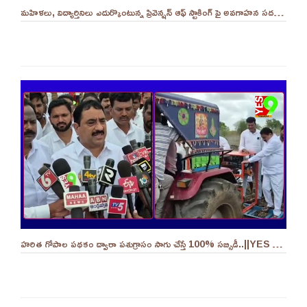
మహిళలు, విద్యార్తినిలు ఎదుర్కొంటున్న ప్రివెన్షన్ ఆఫ్ స్టాకింగ్ పై అవగాహన సదస్సు.. - ||YES 9TV
హరిత గోపాల పథకం ద్వారా పశుగ్రాసం సాగు చేస్తే 100% సబ్సిడీ..||YES 9TV