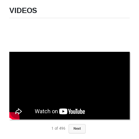
VIDEOS
1
of
496
Next