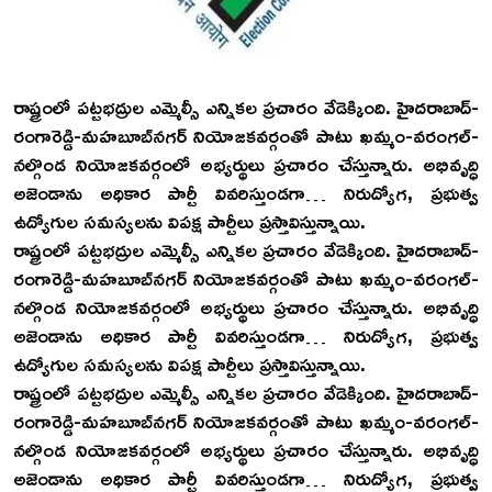
రాష్ట్రంలో పట్టభద్రుల ఎమ్మెల్సీ ఎన్నికల ప్రచారం వేడెక్కింది. హైదరాబాద్‌-
రంగారెడ్డి-మహబూబ్‌నగర్‌ నియోజకవర్గంతో పాటు ఖమ్మం-వరంగల్‌-
నల్గొండ నియోజకవర్గంలో అభ్యర్థులు ప్రచారం చేస్తున్నారు. అభివృద్ధి
అజెండాను అధికార పార్టీ వివరిస్తుండగా… నిరుద్యోగ, ప్రభుత్వ
ఉద్యోగుల సమస్యలను విపక్ష పార్టీలు ప్రస్తావిస్తున్నాయి.
రాష్ట్రంలో పట్టభద్రుల ఎమ్మెల్సీ ఎన్నికల ప్రచారం వేడెక్కింది. హైదరాబాద్‌-
రంగారెడ్డి-మహబూబ్‌నగర్‌ నియోజకవర్గంతో పాటు ఖమ్మం-వరంగల్‌-
నల్గొండ నియోజకవర్గంలో అభ్యర్థులు ప్రచారం చేస్తున్నారు. అభివృద్ధి
అజెండాను అధికార పార్టీ వివరిస్తుండగా… నిరుద్యోగ, ప్రభుత్వ
ఉద్యోగుల సమస్యలను విపక్ష పార్టీలు ప్రస్తావిస్తున్నాయి.
రాష్ట్రంలో పట్టభద్రుల ఎమ్మెల్సీ ఎన్నికల ప్రచారం వేడెక్కింది. హైదరాబాద్‌-
రంగారెడ్డి-మహబూబ్‌నగర్‌ నియోజకవర్గంతో పాటు ఖమ్మం-వరంగల్‌-
నల్గొండ నియోజకవర్గంలో అభ్యర్థులు ప్రచారం చేస్తున్నారు. అభివృద్ధి
అజెండాను అధికార పార్టీ వివరిస్తుండగా… నిరుద్యోగ, ప్రభుత్వ