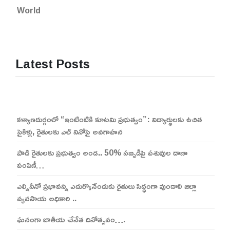
World
Latest Posts
కళ్యాణదుర్గంలో “ఇంటింటికి కూటమి ప్రభుత్వం”: విద్యార్థులకు ఉచిత
సైకిళ్లు, రైతులకు ఎల్ నినోపై అవగాహన
పాడి రైతులకు ప్రభుత్వం అండ.. 50% సబ్సిడీపై పశువుల దాణా
పంపిణీ…
ఎల్నినీనో ప్రభావన్ని ఎదుర్కొనేందుకు రైతులు సిద్ధంగా వుండాలి జిల్లా
వ్యవసాయ అధికారి ..
ఘనంగా జాతీయ చేనేత దినోత్సవం….