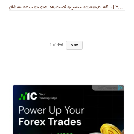
వైసీపీ నాయకులు మా భూమి విషయంలో ఇబ్బందులు పెడుతున్నారు సార్ .. ||YES 9TV
1
of
496
Next