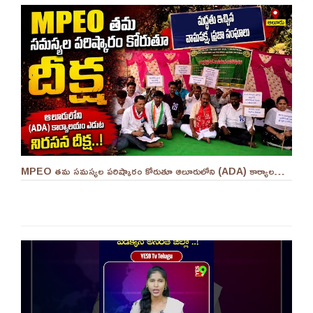
MPEO తమ సమస్యల పరిష్కారం కోరుతూ ఆలూరులోని (ADA) కార్యాలయం ఎదుట దీక్ష ||YES 9TV #kurnool