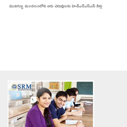
ముదిగుబ్బ మండలంలోని ఆరు చెరువులకు హెచ్ఎన్ఎస్ఎస్ నీళ్లు