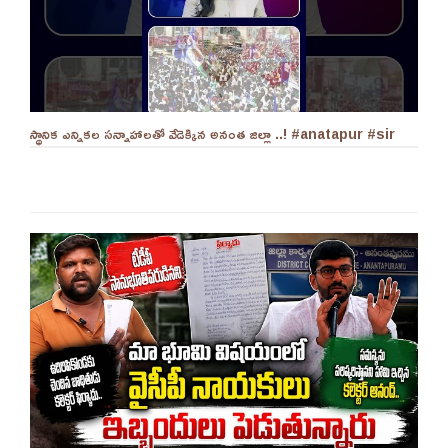
స్థానిక ఎన్నికల సన్నాహాలతో వేడెక్కిన అనంత జిల్లా ..! #anatapur #sir