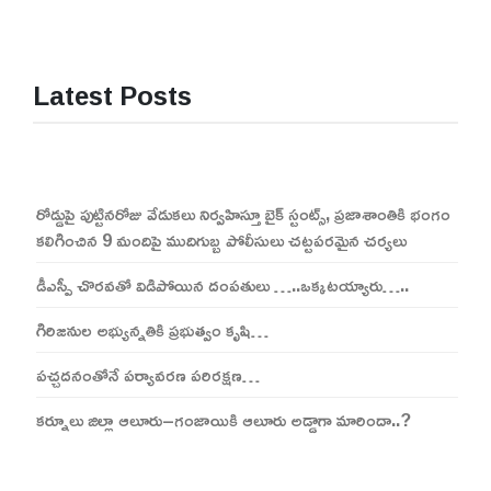
Latest Posts
రోడ్డుపై పుట్టినరోజు వేడుకలు నిర్వహిస్తూ బైక్‌ స్టంట్స్‌, ప్రజాశాంతికి భంగం
కలిగించిన 9 మందిపై ముదిగుబ్బ పోలీసులు చట్టపరమైన చర్యలు
డీఎస్పీ చొరవతో విడిపోయిన దంపతులు …..ఒక్కటయ్యారు…..
గిరిజనుల అభ్యున్నతికి ప్రభుత్వం కృషి…
పచ్చదనంతోనే పర్యావరణ పరిరక్షణ…
కర్నూలు జిల్లా ఆలూరు–గంజాయికి ఆలూరు అడ్డాగా మారిందా..?