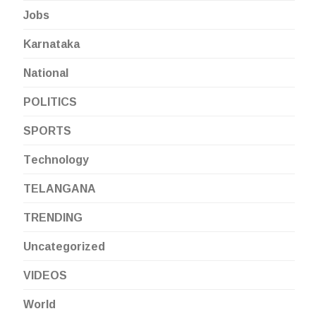
Jobs
Karnataka
National
POLITICS
SPORTS
Technology
TELANGANA
TRENDING
Uncategorized
VIDEOS
World