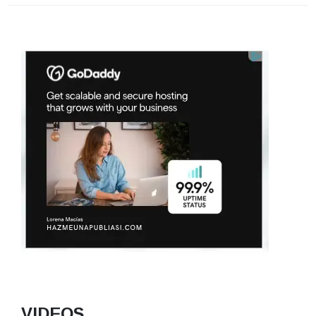
VIDEOS