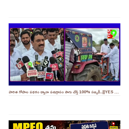
హరిత గోపాల పథకం ద్వారా పశుగ్రాసం సాగు చేస్తే 100% సబ్సిడీ..||YES 9TV