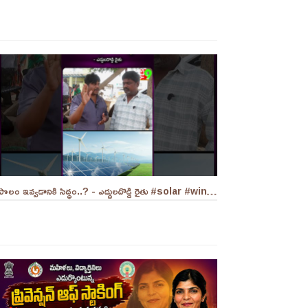
పొలం ఇవ్వడానికి సిద్ధం..? - ఎద్దులదొడ్డి రైతు #solar #windmills #naralokesh #solarenergy