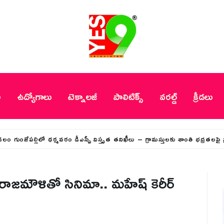
ీ
ఉద్యోగాలు
టెక్నాలజీ
పాలిటిక్స్
వరల్డ్
క్రీడలు
మండలం గుంజేపల్లిలో ధర్మవరం డీఎస్పీ విస్తృత తనిఖీలు – గ్రామస్తులకు శాంతి భద్రతలప
? రాజమౌళితో సినిమా.. మహేష్ కెరీర్