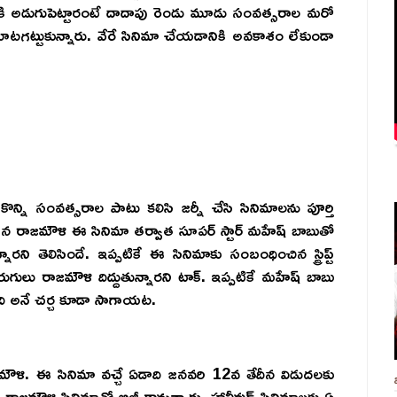
ి అడుగుపెట్టారంటే దాదాపు రెండు మూడు సంవత్సరాల మరో
ూటగట్టుకున్నారు. వేరే సినిమా చేయడానికి అవకాశం లేకుండా
్ని సంవత్సరాల పాటు కలిసి జర్నీ చేసి సినిమాలను పూర్తి
చేసిన రాజమౌళి ఈ సినిమా తర్వాత సూపర్ స్టార్ మహేష్ బాబుతో
రని తెలిసిందే. ఇప్పటికే ఈ సినిమాకు సంబంధించిన స్ట్రిప్ట్
మెరుగులు రాజమౌళి దిద్దుతున్నారని టాక్. ఇప్పటికే మహేష్ బాబు
ది అనే చర్చ కూడా సాగాయట.
మౌళి. ఈ సినిమా వచ్చే ఏడాది జనవరి 12వ తేదీన విడుదలకు
 రాజమౌళి సినిమాతో బిజీ కానున్నారు. హాలీవుడ్ సినిమాలకు ఏ