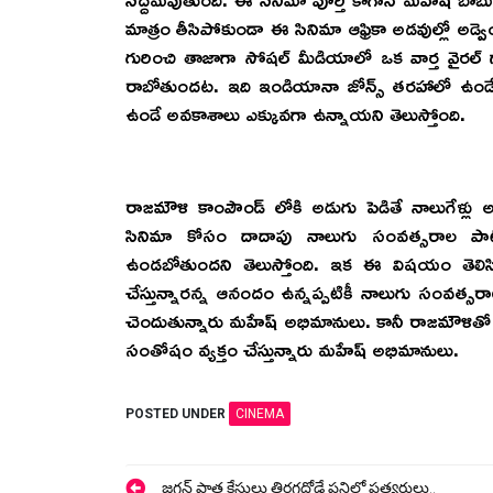
మాత్రం తీసిపోకుండా ఈ సినిమా ఆఫ్రికా అడవుల్లో అడ్వ
గురించి తాజాగా సోషల్ మీడియాలో ఒక వార్త వైరల్ గ
రాబోతుందట. ఇది ఇండియానా జోన్స్ తరహాలో ఉండే 
ఉండే అవకాశాలు ఎక్కువగా ఉన్నాయని తెలుస్తోంది.
రాజమౌళి కాంపౌండ్ లోకి అడుగు పెడితే నాలుగేళ్లు
సినిమా కోసం దాదాపు నాలుగు సంవత్సరాల పాటు
ఉండబోతుందని తెలుస్తోంది. ఇక ఈ విషయం తెలి
చేస్తున్నారన్న ఆనందం ఉన్నప్పటికీ నాలుగు సంవ
చెందుతున్నారు మహేష్ అభిమానులు. కానీ రాజమౌళిత
సంతోషం వ్యక్తం చేస్తున్నారు మహేష్ అభిమానులు.
POSTED UNDER
CINEMA
జగన్ పాత కేసులు తిరగదోడే పనిలో ప్రత్యర్థులు..