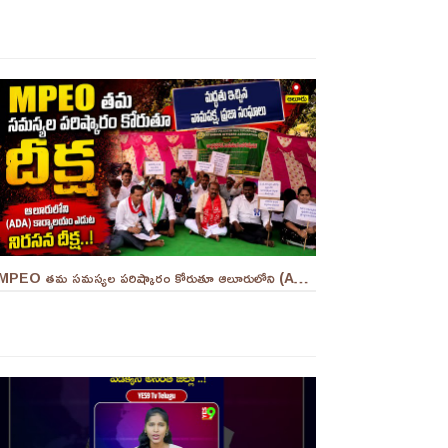
MPEO తమ సమస్యల పరిష్కారం కోరుతూ ఆలూరులోని (ADA) కార్యాలయం ఎదుట దీక్ష ||YES 9TV #kurnool