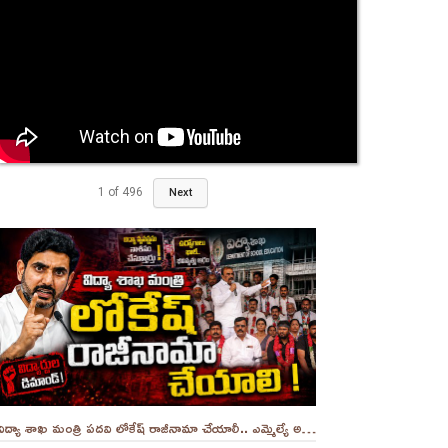
1
of
496
Next
విద్యా శాఖ మంత్రి పదవి లోకేష్ రాజీనామా చేయాలీ.. ఎమ్మెల్యే అనంత ||YES 9TV