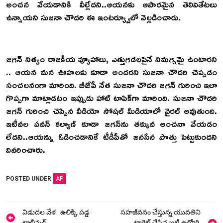
అంచన వేయడానికి వీల్లేదని..ఆయనకు ఆపారమైన తెలివితేటలు
ఉన్నాయని సుజనా చౌదరి ఈ ఇంటర్య్వూలో వెల్లడించారు.
జగన్ నిత్యం రాజకీయ వ్యూహాలు, ఎత్తుగడలపైనే నిమగ్నమై ఉంటారని
.. ఆయన మన ఊహలకు కూడా అందరని సుజనా చౌదరి చెప్పడం
సంచలనంగా మారింది. బీజేపీ నేత సుజనా చౌదరి జగన్ గురించి ఇలా
గొప్పగా మాట్లాడటం ఇప్పుడు హాట్ టాపిక్‌గా మారింది. సుజనా చౌదరి
జగన్ గురించి చెప్పిన వీడియో సోషల్ మీడియాలో వైరల్ అవుతుంది.
ఇటీవల పవన్ కల్యాణ్ కూడా జగన్‌ను తక్కువ అంచనా వేయడం
లేదని..ఆయన్ను ఓడించడానికే టీడీపీతో జనసేన పొత్తు పెట్టుకుందని
వివరించారు.
POSTED UNDER
AP
Post
విడుదల వేళ.. ఉలిక్కి పడ్డ
సహజీవనం చేస్తున్న యువతిని
టాలీవుడ్
టార్గెట్ చేసిన ఐటీ ఉద్యోగి,