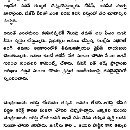
అధినేత పవన్ కల్యాణ్ చెప్పుకొస్తున్నారు. టీడీపీ, జనసేన పొత్తు
ఖారారైంది. బీజేపీ వీరితో ఎంత వరకు కలిసి వస్తుందో వేచి చూడాల్సిన
పరిస్థితి.
అయితే ఎంతమంది కలిసినప్పటికీ గెలుపు తమదే అని సీఎం జగన్
ధీమా వ్యక్తం చేస్తున్నారు. ప్రభుత్వం అమలు చేస్తున్న సంక్షేమ పథకాలే
తిరిగి తమను అధికారంలోకి తీసుకువస్తాయని వైసీపీ నాయకులు
చెబుతున్నారు. ఇదిలా ఉంటే బీజేపీ నేత సుజనా చౌదరి సీఎం జగన్
గురించి సంచలన కామెంట్స్ చేశారు. ఓపెన్ విత్ ఆర్కే ప్రొగ్రాంకు
అతిథిగా వచ్చిన సుజనా చౌదరి ప్రస్తుత రాజకీయాలపై తనదైనశైలిలో
స్పందించారు.
చంద్రబాబును అరెస్ట్ చేయడం తప్పని అనడం లేదని..అరెస్ట్ చేసిన
పద్దతి కరెక్ట్ కాదని సుజనా చౌదరి చెప్పుకొచ్చారు. ఎన్నికల ముందు
చంద్రబాబును అరెస్ట్ చేయడానికి జగన్ ఏమీ తెలివి తక్కువ వ్యక్తి కాదని
సుజనా చౌదరి తెలిపారు. జగన్‌ను కాని .. ఆయన పార్టీని కాని తక్కువ