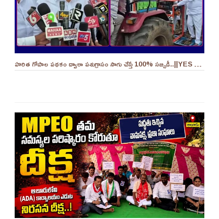
హరిత గోపాల పథకం ద్వారా పశుగ్రాసం సాగు చేస్తే 100% సబ్సిడీ..||YES 9TV