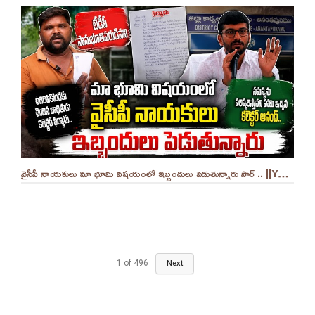
వైసీపీ నాయకులు మా భూమి విషయంలో ఇబ్బందులు పెడుతున్నారు సార్ .. ||YES 9TV
1
of
496
Next