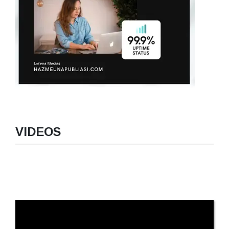
VIDEOS