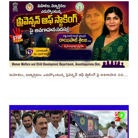
మహిళలు, విద్యార్తినిలు ఎదుర్కొంటున్న ప్రివెన్షన్ ఆఫ్ స్టాకింగ్ పై అవగాహన సదస్సు.. - ||YES 9TV