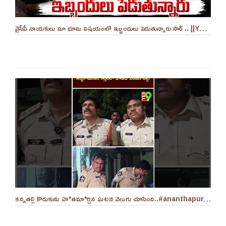
వైసీపీ నాయకులు మా భూమి విషయంలో ఇబ్బందులు పెడుతున్నారు సార్ .. ||YES 9TV
కన్నతల్లి కొడుకును హ*తమా*ర్చిన ఘటన వెలుగు చూసింది..#ananthapuram #appolice