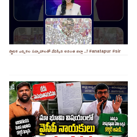
స్థానిక ఎన్నికల సన్నాహాలతో వేడెక్కిన అనంత జిల్లా ..! #anatapur #sir