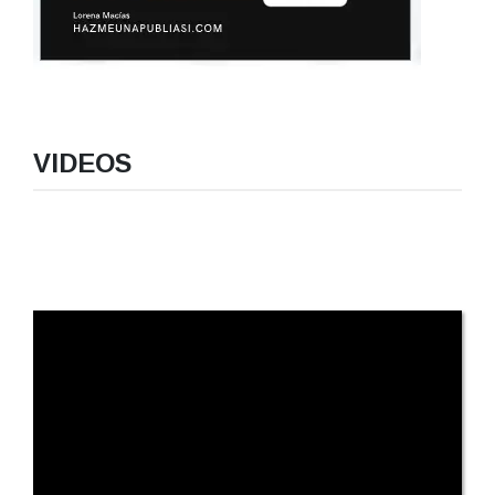
VIDEOS