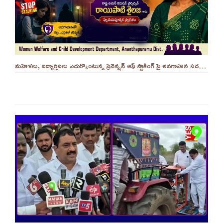
మహిళలు, విద్యార్తినిలు ఎదుర్కొంటున్న ప్రివెన్షన్ ఆఫ్ స్టాకింగ్ పై అవగాహన సదస్సు.. - ||YES 9TV