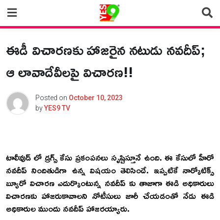
Skip
to
content
ఈడీ విచారణకు హాజరైన నటుడు నవదీప్;
ఆ లావాదేవీలపై విచారణ!!
Posted on
October 10, 2023
by
YES9 TV
టాలీవుడ్ లో డ్రగ్స్ కేసు ప్రకంపనలు సృష్టిస్తూనే ఉంది. ఈ కేసులో హీరో
నవదీప్ నిందితుడిగా ఉన్న విషయం తెలిసిందే. ఇప్పటికే నార్కోటిక్స్
బ్యూరో విచారణ ఎదుర్కొంటున్న నవదీప్ కు తాజాగా ఈడి అధికారులు
విచారణకు హాజరుకావాలని నోటీసులు జారీ చేయడంతో నేడు ఈడి
అధికారుల ముందు నవదీప్ హాజరయ్యారు.