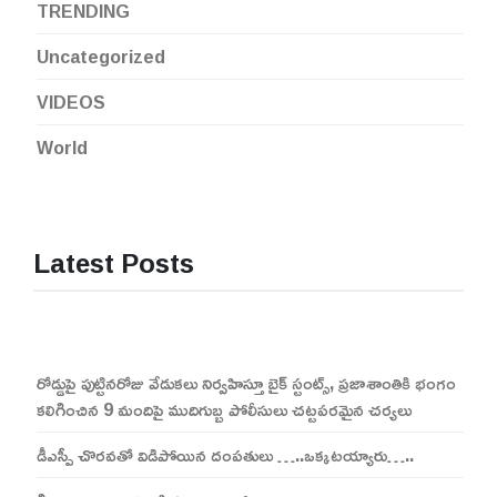
TRENDING
Uncategorized
VIDEOS
World
Latest Posts
రోడ్డుపై పుట్టినరోజు వేడుకలు నిర్వహిస్తూ బైక్‌ స్టంట్స్‌, ప్రజాశాంతికి భంగం
కలిగించిన 9 మందిపై ముదిగుబ్బ పోలీసులు చట్టపరమైన చర్యలు
డీఎస్పీ చొరవతో విడిపోయిన దంపతులు …..ఒక్కటయ్యారు…..