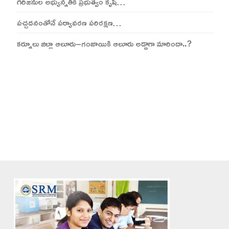
గిరిజనుల అభ్యున్నతికి ప్రభుత్వం కృషి…
పచ్చదనంతోనే పర్యావరణ పరిరక్షణ…
కర్నూలు జిల్లా ఆలూరు–గంజాయికి ఆలూరు అడ్డాగా మారిందా..?