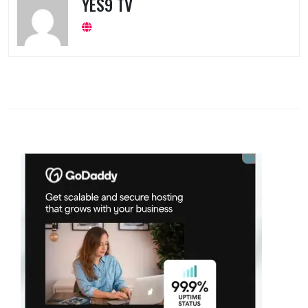
YES9 TV