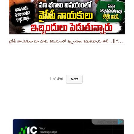
వైసీపీ నాయకులు మా భూమి విషయంలో ఇబ్బందులు పెడుతున్నారు సార్ .. ||YES 9TV
1
of
496
Next