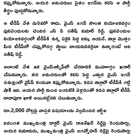
కప్పుకోనున్నారు. ఆయన అనుచరులు సైతం జగన్‌ను కలిసి ఆ పార్టీ
తీర్థం పుచ్చుకోనున్నారు.
ఆ టీడీపీ నేత మరెవరో కాదు. వైఎస్ జగన్ సొంత నియోజకవర్గం
పులివెందులకు చెందిన ఎస్ వీ సతీష్ కుమార్ రెడ్డి. పులివెందుల
నియోజకవర్గంలో టీడీపీకి ఉన్న ఏకైక పెద్ద దిక్కు ఆయనే. జిల్లా మొత్తం
మీద టీడీపీలో చెప్పుకోదగ్గ స్థాయి నాయకుడెవరైనా ఉన్నారంటే అది
సతీష్ రెడ్డే.
అలాంటి నేత ఇక వైఎస్ఆర్సీపీలో చేరడానికి ముహూర్తం ఖరార్
చేసుకున్నారు. తన అనుచరులతో కలిసి పెద్ద ఎత్తున వైఎస్ జగన్
సమక్షంలో వైసీపీ కండువా కప్పుకోనున్నారు. కడప జిల్లాలో టీడీపీకి గట్టి
షాక్ ఇది. ఆయన పార్టీ నుంచి బయటికి వెళ్లడంతో కడప జిల్లాలో టీడీపీ
దాదాపుగా ఖాళీ అయినట్టేనని చెబుతున్నారు.
రూ.2,000 నోట్లపై వాస్తవ విషయాలను వెల్లడించిన ఆర్బీఐ
దివంగత ముఖ్యమంత్రి డాక్టర్ వైఎస్ రాజశేఖర్ రెడ్డిపై రెండుసార్లు,
ఆయన కుమారుడు, ముఖ్యమంత్రి వైఎస్ జగన్మోహన్ రెడ్డిపై రెండుసార్లు