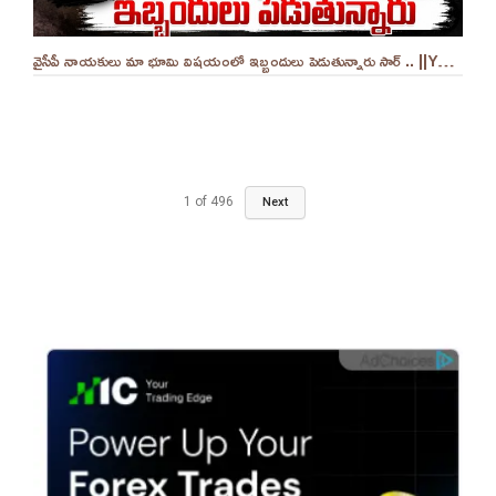
వైసీపీ నాయకులు మా భూమి విషయంలో ఇబ్బందులు పెడుతున్నారు సార్ .. ||YES 9TV
1
of
496
Next