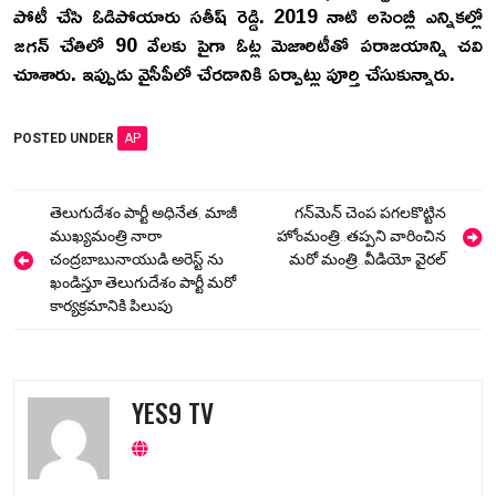
పోటీ చేసి ఓడిపోయారు సతీష్ రెడ్డి. 2019 నాటి అసెంబ్లీ ఎన్నికల్లో
జగన్ చేతిలో 90 వేలకు పైగా ఓట్ల మెజారిటీతో పరాజయాన్ని చవి
చూశారు. ఇప్పుడు వైసీపీలో చేరడానికి ఏర్పాట్లు పూర్తి చేసుకున్నారు.
POSTED UNDER
AP
Post
తెలుగుదేశం పార్టీ అధినేత, మాజీ
గన్‌మెన్ చెంప పగలకొట్టిన
navigation
ముఖ్యమంత్రి నారా
హోంమంత్రి..తప్పని వారించిన
చంద్రబాబునాయుడి అరెస్ట్ ను
మరో మంత్రి..వీడియో వైరల్
ఖండిస్తూ తెలుగుదేశం పార్టీ మరో
కార్యక్రమానికి పిలుపు
YES9 TV