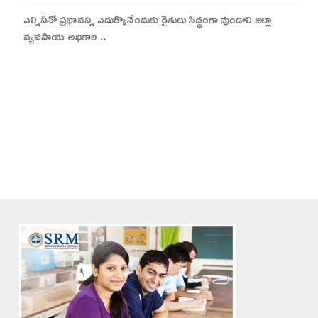
ఎల్నినీనో ప్రభావన్ని ఎదుర్కొనేందుకు రైతులు సిద్ధంగా వుండాలి జిల్లా
వ్యవసాయ అధికారి ..