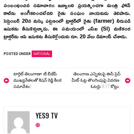
సంబంధించిన సమాచారం ఇవ్వాలని ప్రయత్నించగా మంత్రి ఫోన్‌
కాల్‌ను అంగీకరించలేదని రైతు సంఘం నాయకుడు తెలిపారు.
సెప్టెంబర్ 20న మస్కి పట్టణంలో ట్రాక్టర్‌లో రైతు (farmer) నీరుపడి
ఇసుకను తీసుకెళ్తున్నాడు. ఈ సమయంలో ఎస్‌ఐ (SI) మణికంఠ
ట్రాక్టర్‌ను ఆపి ఇసుకను తీసుకెళ్లేందుకు రూ. 20 వేలు డిమాండ్‌ చేశాడు.
POSTED UNDER
NATIONAL
Post
టార్గెట్ తెలంగాణా; టీ బీజేపీ
తెలంగాణ ఎన్నికలపై ఈసీ ప్రెస్
navigation
ముఖ్యనేతలతో కిషన్ రెడ్డి కీలక
మీట్-ఓట్ల తొలగింపుపై వివరణ-
సమావేశం!!
ఓటర్లు 3.17 కోట్లు..
YES9 TV