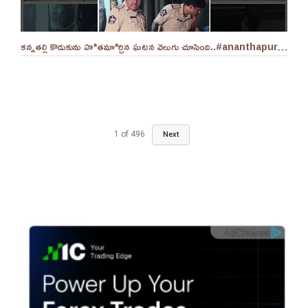
కన్నతల్లి కొడుకును హ*తమా*ర్చిన ఘటన వెలుగు చూసింది..#ananthapuram #appolice
1
of
496
Next