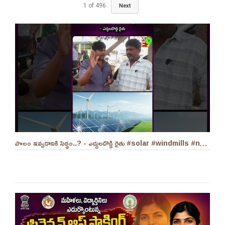
1
of
496
Next
పొలం ఇవ్వడానికి సిద్ధం..? - ఎద్దులదొడ్డి రైతు #solar #windmills #naralokesh #solarenergy