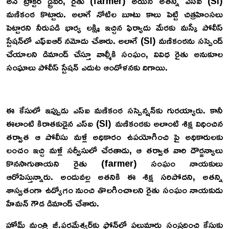
అనే ట్రాక్టర్ డ్రైవర్‌, రైతు (farmer) అయిన అతన్ని ఎస్‌ఐ (SI)
మణికంఠ కొట్టారు. అలాగే నోటిల బూటు కాలు పెట్టి చిత్రహింసలు
పెట్టారని నీరుపడి భార్య లక్ష్మి ఇచ్చిన ఫిర్యాదు మేరకు మస్కీ పోలీస్
స్టేషన్‌లో ఎఫ్‌ఐఆర్ నమోదు చేశారు. అలాగే (SI) మణికంఠను సస్పెండ్
చేయాలని డిమాండ్ చేస్తూ వాల్మీకి సంఘం, వివిధ రైతు అనుకూల
సంఘాలు పోలీస్ స్టేషన్ ఎదుట ఆందోళనకు దిగాయి.
ఈ కేసులో ఇప్పుడు ఎస్‌ఐ మణికంఠ సస్పెన్షన్‌కు గురయ్యారు. కానీ
ఈలాంటి కిరాతకుడైన ఎస్ఐ (SI) మణికంఠకు అలాంటి శిక్ష విధించిన
తర్వాత ఆ పోలీసు మళ్లీ అధికారం ఉపయోగించి పై అధికారులకు
లంచం ఇచ్చి మళ్లీ సర్వీసులో చేరతాడు, ఆ తర్వాత వారి దౌర్జన్యాలు
కొనసాగుతాయని రైతు (farmer) సంఘం నాయకులు
ఆరోపిస్తున్నారు. అందువల్ల అతనికి ఈ శిక్ష సరిపోదని, అతన్ని
శాస్వతంగా ఉద్యోగం నుంచి తొలగించాలని రైతు సంఘం నాయకుడు
హేమన్ గౌడ డిమాండ్ చేశారు.
హోమ్ మంత్రి జీ.పరమేశ్వర్‌కు ఫోన్‌లో పలుమార్లు సంప్రదించి కేసుకు