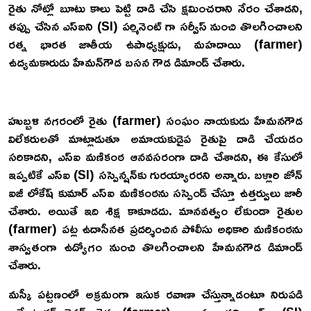
రైతు నోట్లో బూటు కాలు పెట్టి దాడి చేసి క్షమించరాని నేరం చేశాడని,
తప్పు చేసిన ఎస్‌ఐని (SI) పర్మినెంట్ గా సర్వీస్‌ నుంచి తొలగించాలని
రత్న భారత జాతీయ ఉపాధ్యక్షుడు, మహదాయి (farmer)
ఉద్యమకారుడు హేమన్‌గౌడ బసన గౌడ డిమాండ్‌ చేశారు.
హుబ్బళి నగరంలో రైతు (farmer) సంఘం నాయకుడు హేమనగౌడ
విలేకరులతో మాట్లాడుతూ అమాయకుడైప రైతుపై దాడి చేయడం
సరికాదని, ఎస్ఐ మణికంఠ ఆనవసరంగా దాడి చేశాడని, ఈ కేసులో
ఇప్పటికే ఎస్ఐ (SI) సస్పెన్షన్‌కు గురయ్యారరని అన్నారు. బళ్లారి జోన్
ఐజీ లోకేష్ కుమార్ ఎస్ఐ మణికంఠను సస్పెండ్ చేస్తూ ఉత్తర్వులు జారీ
చేశారు. అయితే ఇది శిక్ష కాకూడదు. మానవత్వం లేకుండా రైతుల
(farmer) పట్ల ఉదాసీనత ప్రదర్శించిన పోలీసు అధికారి మణికంఠను
శాస్వతంగా ఉద్యోగం నుంచి తొలగించాలని హేమనగౌడ డిమాండ్
చేశారు.
మస్కీ పట్టణంలో అక్రమంగా ఇసుక రవాణా చేస్తున్నాడంటూ నిరుపడి