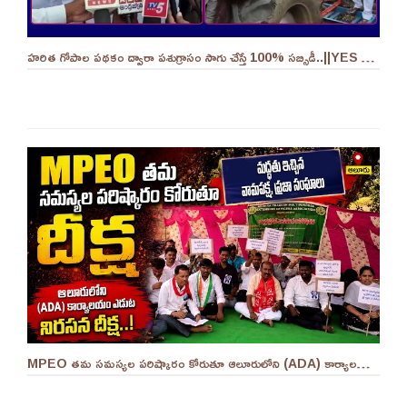
హరిత గోపాల పథకం ద్వారా పశుగ్రాసం సాగు చేస్తే 100% సబ్సిడీ..||YES 9TV
MPEO తమ సమస్యల పరిష్కారం కోరుతూ ఆలూరులోని (ADA) కార్యాలయం ఎదుట దీక్ష ||YES 9TV #kurnool