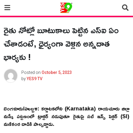
Skip
to
content
రైతు నోట్లో బూటుకాలు పెట్టిన ఎస్ఐ ఏం
చేశాడంటే, ధైర్యంగా వెళ్లిన అన్నదాత
భార్యకు !
Posted on
October 5, 2023
by
YES9 TV
బెంగళూరు/హుబ్బళి: కర్ణాటకలోని (Karnataka) రాయచూరు జిల్లా
మస్కీ పట్టణంలో ట్రాక్టర్ నడుపుతూ రైతుపై సబ్ ఇన్స్ పెక్టర్ (SI)
మణికంఠ దాడికి పాల్పడ్డాడు.