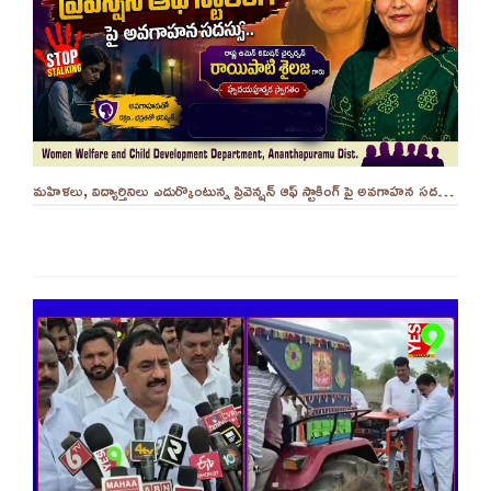
మహిళలు, విద్యార్తినిలు ఎదుర్కొంటున్న ప్రివెన్షన్ ఆఫ్ స్టాకింగ్ పై అవగాహన సదస్సు.. - ||YES 9TV