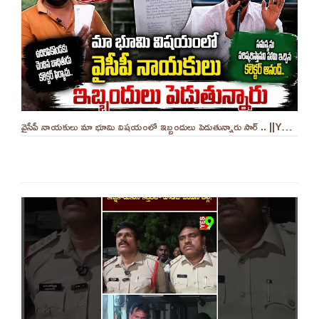
వైసీపీ నాయకులు మా భూమి విషయంలో ఇబ్బందులు పెడుతున్నారు సార్ .. ||YES 9TV