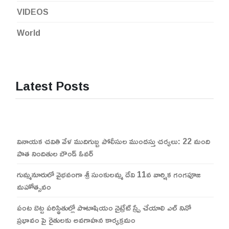
VIDEOS
World
Latest Posts
వినాయక చవితి వేళ ముదిగుబ్బ పోలీసుల ముందస్తు చర్యలు: 22 మంది
పాత నిందితుల బౌండ్ ఓవర్
గుమ్మనూరులో వైభవంగా శ్రీ సుంకులమ్మ దేవి 11వ వార్షిక గంగపూజ
మహోత్సవం
పంట బెట్ట పరిస్థితుల్లో పొటాషియం నైట్రేట్ స్ప్రే చేయాలి ఎల్ నినో
ప్రభావం పై రైతులకు అవగాహన కార్యక్రమం