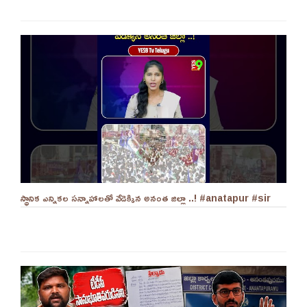
స్థానిక ఎన్నికల సన్నాహాలతో వేడెక్కిన అనంత జిల్లా ..! #anatapur #sir