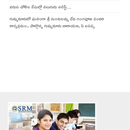
వరుస చోరీల కేసుల్లో నలుగురు అరెస్ట్…
గుమ్మనూరులో ఘనంగా శ్రీ సుంకులమ్మ దేవి గంగపూజ పందిరి
కార్యక్రమం.. పాల్గొన్న గుమ్మనూరు నారాయణ, పి బసప్ప