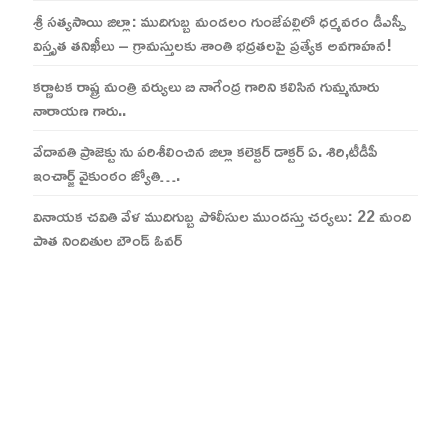
శ్రీ సత్యసాయి జిల్లా: ముదిగుబ్బ మండలం గుంజేపల్లిలో ధర్మవరం డీఎస్పీ
విస్తృత తనిఖీలు – గ్రామస్తులకు శాంతి భద్రతలపై ప్రత్యేక అవగాహన!
కర్ణాటక రాష్ట్ర మంత్రి వర్యులు బి నాగేంద్ర గారిని కలిసిన గుమ్మనూరు
నారాయణ గారు..
వేదావతి ప్రాజెక్టు ను పరిశీలించిన జిల్లా కలెక్టర్ డాక్టర్ ఏ. శిరి,టీడీపీ
ఇంచార్జ్ వైకుంఠం జ్యోతి….
వినాయక చవితి వేళ ముదిగుబ్బ పోలీసుల ముందస్తు చర్యలు: 22 మంది
పాత నిందితుల బౌండ్ ఓవర్