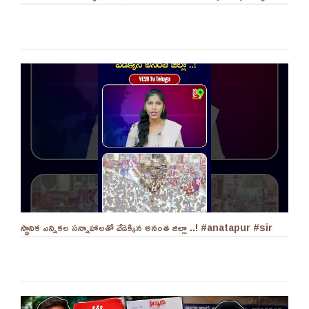
స్థానిక ఎన్నికల సన్నాహాలతో వేడెక్కిన అనంత జిల్లా ..! #anatapur #sir