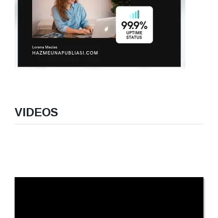
VIDEOS