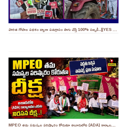
హరిత గోపాల పథకం ద్వారా పశుగ్రాసం సాగు చేస్తే 100% సబ్సిడీ..||YES 9TV
MPEO తమ సమస్యల పరిష్కారం కోరుతూ ఆలూరులోని (ADA) కార్యాలయం ఎదుట దీక్ష ||YES 9TV #kurnool