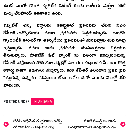
ఉందే ఎంతో కొంత వ్యతిరేక ఓటింగ్ రెండు జాతీయ పార్టీల పోటీ
మధ్య చీలిపోయే అవకాశం ఉంది.
ఇప్పటికే అన్ని వర్గాలను ఆకట్టుకొనే ప్రకటనలు చేసిన సీఎం
కేసీఆర్..ఉద్యోగులకు వరాల ప్రకటనకు సిద్దమయ్యారు. కాంగ్రెస్
గ్యారంటీకి కౌంటర్ గా ఆకర్షణీయ ప్రకటనలతో మేనిఫెస్టోకు తుది రూపు
ఇస్తున్నారు. దసరా నాడు ప్రకటనకు ముహూర్తంగా నిర్ణయం
తీసుకున్నారు. పాజిటివ్ ఓట్ బ్యాంక్ ను బలంగా నమ్ముకుంటున్న
కేసీఆర్..దక్షిణాదిన తొలి సారి హ్యాట్రిక్ విజయం సాధించిన సీఎంగా కొత్త
రికార్డు దిశగా అడుగులు వేస్తున్నారు. మరి కేసీఆర్ తెలంగాణ ప్రజల పైన
పెట్టుకున్న నమ్మకం ఫలిస్తుందా లేదా అనేది మరో మూడు నెలల్లో తేలి
పోనుంది.
POSTED UNDER
TELANGANA
Post
టీడీపీ అధినేత చంద్రబాబు అరెస్ట్
మాజీ మంత్రి బండారు
తో రాజకీయం కొత్త మలుపు
సత్యనారాయణ అరెస్టుకు రంగం