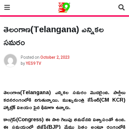
Skip
to
content
తెలంగాణ(Telangana) ఎన్నికల
సమరం
Posted on
October 2, 2023
by
YES9 TV
తెలంగాణ(Telangana) ఎన్నికల సమరం మొదలైంది. పార్టీలు
కదనరంగంలోకి దిగుతున్నాయి. ముఖ్యమంత్రి కేసీఆర్(CM KCR)
హ్యాట్రిక్ విజయం పైన ధీమాగా ఉన్నారు.
కాంగ్రెస్(Congress) ఈ సారి గెలుపు తమదేనని విశ్వాసంతో ఉంది.
ఈ సమయంలో బీజేపీ(BJP) మేము సైతం అంటూ రంగంలోకి