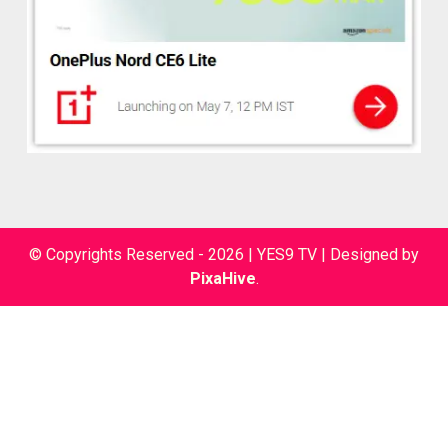
© Copyrights Reserved - 2026 | YES9 TV
|
Designed by
PixaHive
.