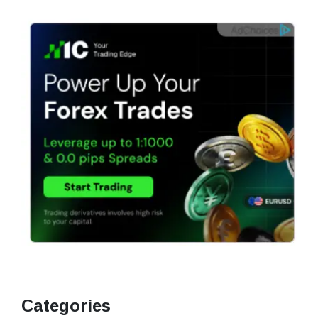
Categories