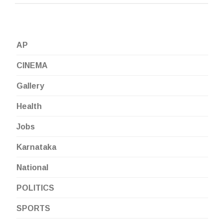
AP
CINEMA
Gallery
Health
Jobs
Karnataka
National
POLITICS
SPORTS