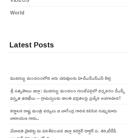
VIDEOS
World
Latest Posts
ముదిగుబ్బ మండలంలోని ఆరు చెరువులకు హెచ్ఎన్ఎస్ఎస్ నీళ్లు
శ్రీ సత్యసాయి జిల్లా: ముదిగుబ్బ మండలం గుంజేపల్లిలో ధర్మవరం డీఎస్పీ
విస్తృత తనిఖీలు – గ్రామస్తులకు శాంతి భద్రతలపై ప్రత్యేక అవగాహన!
కర్ణాటక రాష్ట్ర మంత్రి వర్యులు బి నాగేంద్ర గారిని కలిసిన గుమ్మనూరు
నారాయణ గారు..
వేదావతి ప్రాజెక్టు ను పరిశీలించిన జిల్లా కలెక్టర్ డాక్టర్ ఏ. శిరి,టీడీపీ