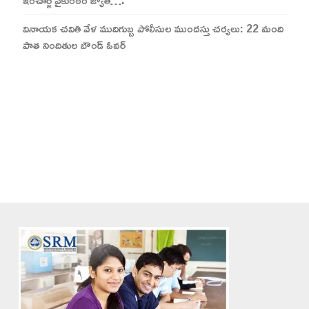
ఇంచార్జ్ వైకుంఠం జ్యోతి….
వినాయక చవితి వేళ ముదిగుబ్బ పోలీసుల ముందస్తు చర్యలు: 22 మంది
పాత నిందితుల బౌండ్ ఓవర్