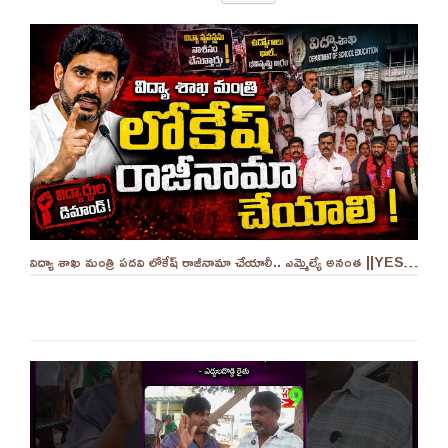
విద్యా శాఖ మంత్రి పదవి లోకేష్ రాజీనామా చేయాలీ.. ఎమ్మెల్యే అనంత ||YES 9TV