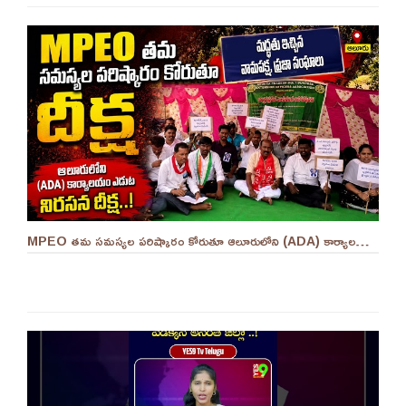
MPEO తమ సమస్యల పరిష్కారం కోరుతూ ఆలూరులోని (ADA) కార్యాలయం ఎదుట దీక్ష ||YES 9TV #kurnool