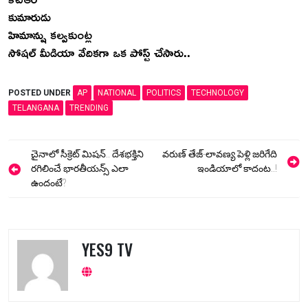
కుమారుడు
హిమాన్షు కల్వకుంట్ల
సోషల్ మీడియా వేదికగా ఒక పోస్ట్ చేసారు..
POSTED UNDER
AP
NATIONAL
POLITICS
TECHNOLOGY
TELANGANA
TRENDING
Post
చైనాలో సీక్రెట్ మిషన్.. దేశభక్తిని
వరుణ్‌ తేజ్-లావణ్య పెళ్లి జరిగేది
navigation
రగిలించే భారతీయన్స్ ఎలా
ఇండియాలో కాదంట..!
ఉందంటే?
YES9 TV