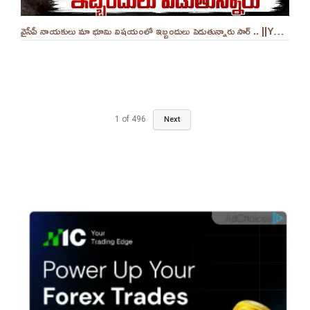
వైసీపీ నాయకులు మా భూమి విషయంలో ఇబ్బందులు పెడుతున్నారు సార్ .. ||YES 9TV
1
of
496
Next