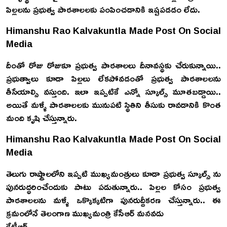
పిల్లలను ప్రభుత్వ పాఠశాలలకు పంపించడానికి ఇష్టపడడం లేదు.
Himanshu Rao Kalvakuntla Made Post On Social
Media
దీంతో రోజు రోజుకూ ప్రభుత్వ పాఠశాలలు దీనావస్థకు చేరుకున్నాయి..
ప్రభుత్వాలు కూడా పిల్లలు లేకపోవడంతో ప్రభుత్వ పాఠశాలలను
తీసేయాల్సి వస్తుంది. ఇలా ఇప్పటికే ఎన్నో స్కూల్స్ మూతబడ్డాయి..
అయితే మళ్ళీ పాఠశాలలకు మునుపటి స్థితిని తీసుకు రావడానికి కొంత
మంది కృషి చేస్తున్నారు.
Himanshu Rao Kalvakuntla Made Post On Social
Media
తెలుగు రాష్ట్రాలలోని ఇప్పటి ముఖ్యమంత్రులు కూడా ప్రభుత్వ స్కూల్స్ ను
పునరుద్ధరించేందుకు పాటు పడుతున్నారు.. పిల్లల కోసం ప్రభుత్వ
పాఠశాలలను మళ్ళీ ఒక్కొక్కటిగా పునరుద్దీకరణ చేస్తున్నారు.. ఈ
క్రమంలోనే తెలంగాణ ముఖ్యమంత్రి కేసీఆర్ మనవడు
కేటీఆర్