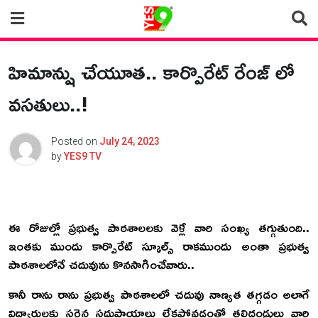
Skip
to
content
హిమాన్షు చేయూత.. కార్పొరేట్ రేంజ్ లో
వసతులు..!
Posted on
July 24, 2023
by
YES9 TV
ఈ రోజుల్లో ప్రభుత్వ పాఠశాలలకు వెళ్లే వారి సంఖ్య తగ్గుతుంది..
ఇంతకు ముందు కార్పొరేట్ స్కూల్స్ రాకముందు అంతా ప్రభుత్వ
పాఠశాలలోనే చదువును కొనసాగించేవారు..
కానీ రాను రాను ప్రభుత్వ పాఠశాలలో చదువు నాణ్యత తగ్గడం అలాగే
విద్యార్థులకు సరైన సదుపాయాలు లేకపోవడంతో తల్లిదండ్రులు వారి