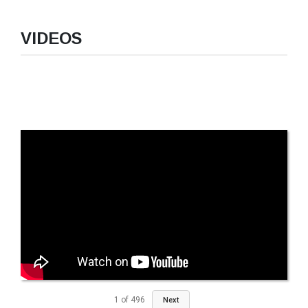
VIDEOS
1
of
496
Next