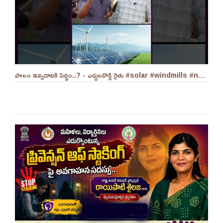
పొలం ఇవ్వడానికి సిద్ధం..? - ఎద్దులదొడ్డి రైతు #solar #windmills #naralokesh #solarenergy