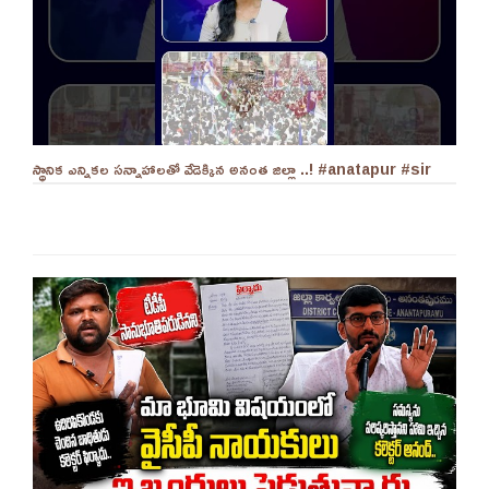
స్థానిక ఎన్నికల సన్నాహాలతో వేడెక్కిన అనంత జిల్లా ..! #anatapur #sir