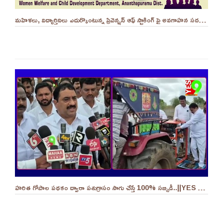
మహిళలు, విద్యార్తినిలు ఎదుర్కొంటున్న ప్రివెన్షన్ ఆఫ్ స్టాకింగ్ పై అవగాహన సదస్సు.. - ||YES 9TV
హరిత గోపాల పథకం ద్వారా పశుగ్రాసం సాగు చేస్తే 100% సబ్సిడీ..||YES 9TV