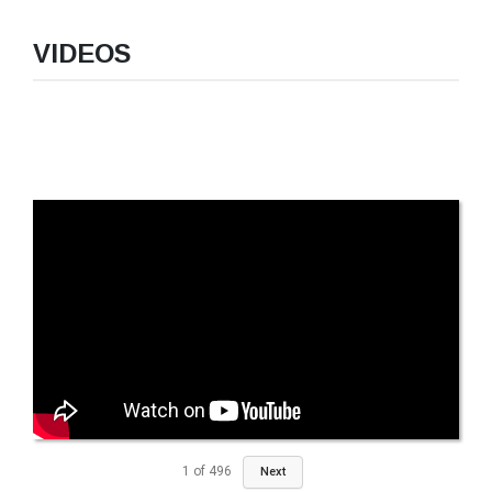
VIDEOS
1
of
496
Next