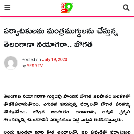
Skip
to
content
పర్యాటకులను మంత్రముగ్ధులను చేస్తున్న
తెలంగాణా నయాగరా.. బొగత
Posted on
July 19, 2023
by
YES9 TV
తెలంగాణ నయాగరాగా గుర్తింపు పొందిన బొగత జలపాతం జలకళతో
తొణికిసలాడుతోంది. ఎగువన కురుస్తున్న వర్షాలతో బొగత పరవళ్ళు
తొక్కుతోంది. బొగత జలపాతం అందాలను, అక్కడి ప్రకృతి
సౌందర్యాన్ని చూడడానికి పర్యాటకులు పెద్ద ఎత్తున తరలివస్తున్నారు.
నిండు కుండలా మారి కొత్త అందాలతో, జల సవ్వడితో పర్యాటకుల