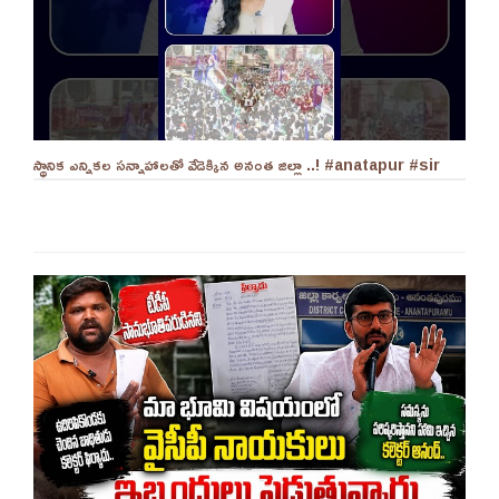
స్థానిక ఎన్నికల సన్నాహాలతో వేడెక్కిన అనంత జిల్లా ..! #anatapur #sir