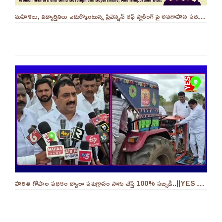
మహిళలు, విద్యార్తినిలు ఎదుర్కొంటున్న ప్రివెన్షన్ ఆఫ్ స్టాకింగ్ పై అవగాహన సదస్సు.. - ||YES 9TV
హరిత గోపాల పథకం ద్వారా పశుగ్రాసం సాగు చేస్తే 100% సబ్సిడీ..||YES 9TV