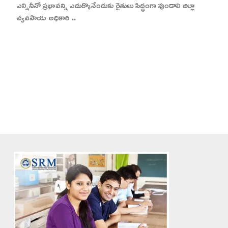
ఎల్నినీనో ప్రభావన్ని ఎదుర్కొనేందుకు రైతులు సిద్ధంగా వుండాలి జిల్లా
వ్యవసాయ అధికారి ..