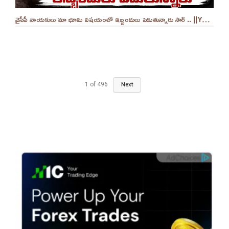
వైసీపీ నాయకులు మా భూమి విషయంలో ఇబ్బందులు పెడుతున్నారు సార్ .. ||YES 9TV
1
of
496
Next