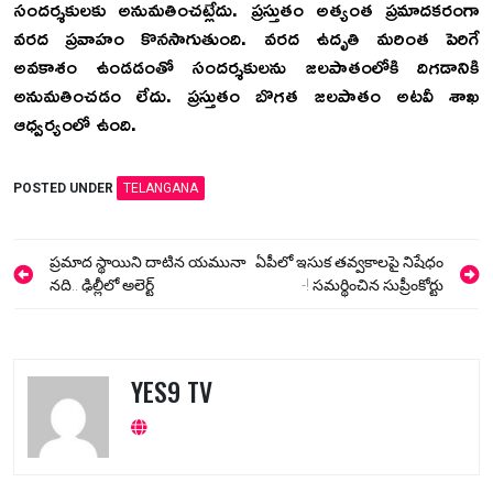
సందర్శకులకు అనుమతించట్లేదు. ప్రస్తుతం అత్యంత ప్రమాదకరంగా
వరద ప్రవాహం కొనసాగుతుంది. వరద ఉదృతి మరింత పెరిగే
అవకాశం ఉండడంతో సందర్శకులను జలపాతంలోకి దిగడానికి
అనుమతించడం లేదు. ప్రస్తుతం బొగత జలపాతం అటవీ శాఖ
ఆధ్వర్యంలో ఉంది.
POSTED UNDER
TELANGANA
Post
ప్రమాద స్థాయిని దాటిన యమునా
ఏపీలో ఇసుక తవ్వకాలపై నిషేధం
navigation
నది.. ఢిల్లీలో అలెర్ట్
-! సమర్థించిన సుప్రీంకోర్టు
YES9 TV