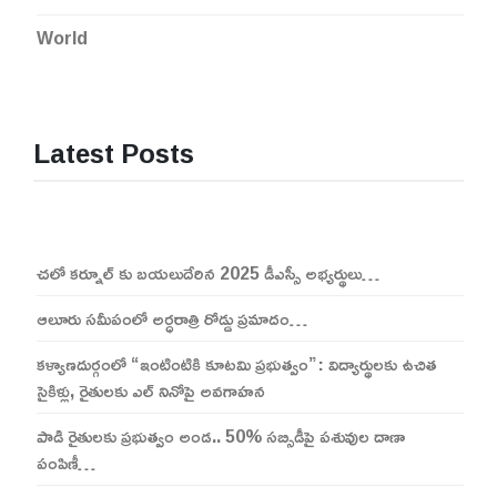
World
Latest Posts
చలో కర్నూల్ కు బయలుదేరిన 2025 డీఎస్సీ అభ్యర్థులు…
ఆలూరు సమీపంలో అర్ధరాత్రి రోడ్డు ప్రమాదం…
కళ్యాణదుర్గంలో “ఇంటింటికి కూటమి ప్రభుత్వం”: విద్యార్థులకు ఉచిత
సైకిళ్లు, రైతులకు ఎల్ నినోపై అవగాహన
పాడి రైతులకు ప్రభుత్వం అండ.. 50% సబ్సిడీపై పశువుల దాణా
పంపిణీ…