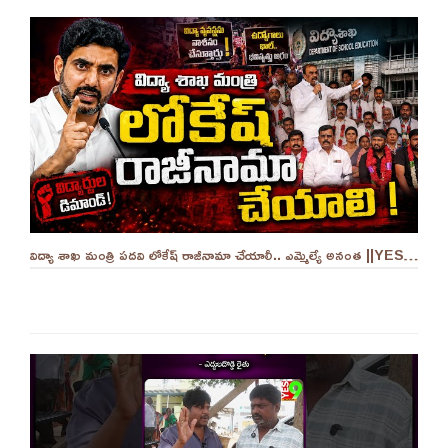
విద్యా శాఖ మంత్రి పదవి లోకేష్ రాజీనామా చేయాలీ.. ఎమ్మెల్యే అనంత ||YES 9TV