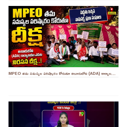
MPEO తమ సమస్యల పరిష్కారం కోరుతూ ఆలూరులోని (ADA) కార్యాలయం ఎదుట దీక్ష ||YES 9TV #kurnool