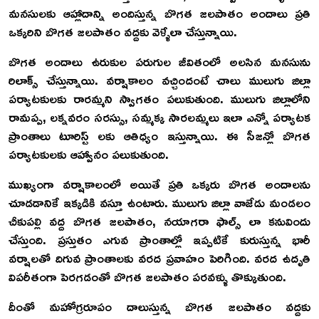
మనసులకు ఆహ్లాదాన్ని అందిస్తున్న బొగత జలపాతం అందాలు ప్రతి
ఒక్కరిని బొగత జలపాతం వద్దకు వెళ్ళేలా చేస్తున్నాయి.
బొగత అందాలు ఉరుకుల పరుగుల జీవితంలో అలసిన మనసును
రిలాక్స్ చేస్తున్నాయి. వర్షాకాలం వచ్చిందంటే చాలు ములుగు జిల్లా
పర్యాటకులకు రారమ్మని స్వాగతం పలుకుతుంది. ములుగు జిల్లాలోని
రామప్ప, లక్నవరం సరస్సు, సమ్మక్క సారలమ్మలు ఇలా ఎన్నో పర్యాటక
ప్రాంతాలు టూరిస్ట్ లకు ఆతిధ్యం ఇస్తున్నాయి. ఈ సీజన్లో బొగత
పర్యాటకులకు ఆహ్వానం పలుకుతుంది.
ముఖ్యంగా వర్షాకాలంలో అయితే ప్రతి ఒక్కరు బొగత అందాలను
చూడడానికే ఇక్కడికి వస్తూ ఉంటారు. ములుగు జిల్లా వాజేడు మండలం
చీకుపల్లి వద్ద బొగత జలపాతం, నయాగరా ఫాల్స్ లా కనువిందు
చేస్తుంది. ప్రస్తుతం ఎగువ ప్రాంతాల్లో ఇప్పటికే కురుస్తున్న భారీ
వర్షాలతో దిగువ ప్రాంతాలకు వరద ప్రవాహం పెరిగింది. వరద ఉదృతి
విపరీతంగా పెరగడంతో బొగత జలపాతం పరవళ్ళు తొక్కుతుంది.
దీంతో మహోగ్రరూపం దాలుస్తున్న బొగత జలపాతం వద్దకు