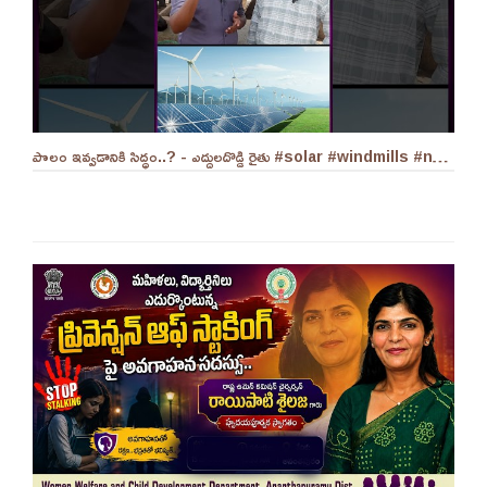
పొలం ఇవ్వడానికి సిద్ధం..? - ఎద్దులదొడ్డి రైతు #solar #windmills #naralokesh #solarenergy