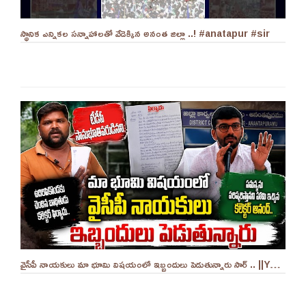
స్థానిక ఎన్నికల సన్నాహాలతో వేడెక్కిన అనంత జిల్లా ..! #anatapur #sir
వైసీపీ నాయకులు మా భూమి విషయంలో ఇబ్బందులు పెడుతున్నారు సార్ .. ||YES 9TV