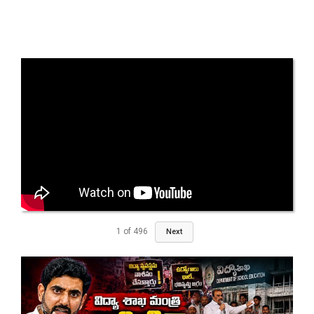
1
of
496
Next