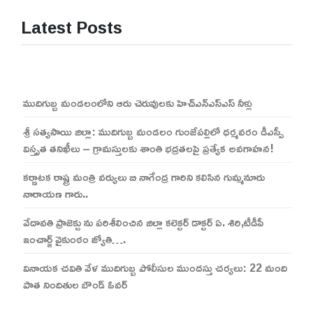
Latest Posts
ముదిగుబ్బ మండలంలోని ఆరు చెరువులకు హెచ్ఎన్ఎస్ఎస్ నీళ్లు
శ్రీ సత్యసాయి జిల్లా: ముదిగుబ్బ మండలం గుంజేపల్లిలో ధర్మవరం డీఎస్పీ
విస్తృత తనిఖీలు – గ్రామస్తులకు శాంతి భద్రతలపై ప్రత్యేక అవగాహన!
కర్ణాటక రాష్ట్ర మంత్రి వర్యులు బి నాగేంద్ర గారిని కలిసిన గుమ్మనూరు
నారాయణ గారు..
వేదావతి ప్రాజెక్టు ను పరిశీలించిన జిల్లా కలెక్టర్ డాక్టర్ ఏ. శిరి,టీడీపీ
ఇంచార్జ్ వైకుంఠం జ్యోతి….
వినాయక చవితి వేళ ముదిగుబ్బ పోలీసుల ముందస్తు చర్యలు: 22 మంది
పాత నిందితుల బౌండ్ ఓవర్