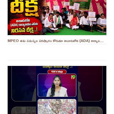
MPEO తమ సమస్యల పరిష్కారం కోరుతూ ఆలూరులోని (ADA) కార్యాలయం ఎదుట దీక్ష ||YES 9TV #kurnool