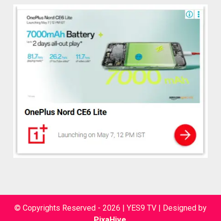
© Copyrights Reserved - 2026 | YES9 TV
|
Designed by
PixaHive
.