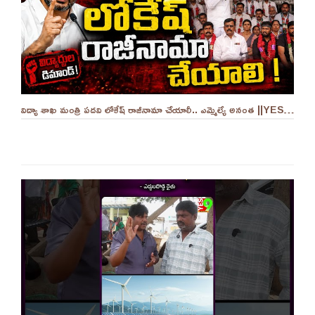
విద్యా శాఖ మంత్రి పదవి లోకేష్ రాజీనామా చేయాలీ.. ఎమ్మెల్యే అనంత ||YES 9TV