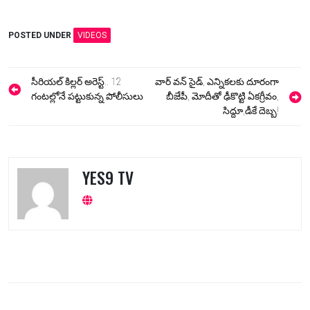
POSTED UNDER
VIDEOS
Post
సీరియల్ కిల్లర్ అరెస్ట్.. 12
వార్ వన్ సైడ్, ఎన్నికలకు దూరంగా
navigation
గంటల్లోనే పట్టుకున్న పోలీసులు
బీజేపీ, మోదీతో ఢీకొట్టి ఏకగ్రీవం,
సిద్దూ,డీకే దెబ్బ!
YES9 TV