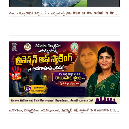
పొలం ఇవ్వడానికి సిద్ధం..? - ఎద్దులదొడ్డి రైతు #solar #windmills #naralokesh #solarenergy
మహిళలు, విద్యార్తినిలు ఎదుర్కొంటున్న ప్రివెన్షన్ ఆఫ్ స్టాకింగ్ పై అవగాహన సదస్సు.. - ||YES 9TV