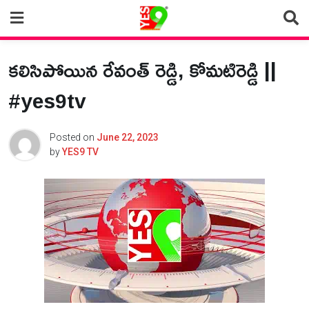
Skip
to
content
కలిసిపోయిన రేవంత్ రెడ్డి, కోమటిరెడ్డి ||
#yes9tv
Posted on
June 22, 2023
by
YES9 TV