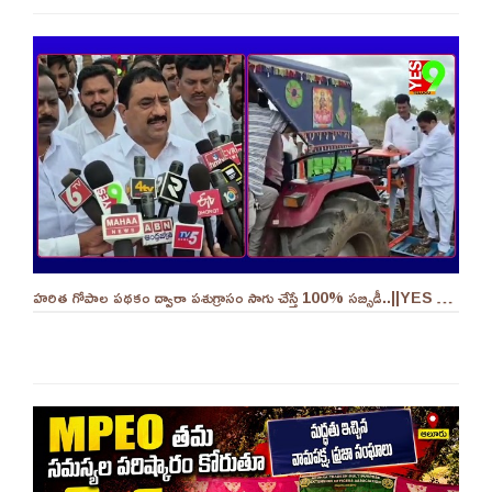
హరిత గోపాల పథకం ద్వారా పశుగ్రాసం సాగు చేస్తే 100% సబ్సిడీ..||YES 9TV