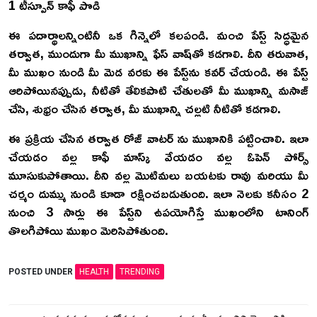
1 టీస్పూన్ కాఫీ పొడి
ఈ పదార్థాలన్నింటినీ ఒక గిన్నెలో కలపండి. మంచి పేస్ట్ సిద్ధమైన
తర్వాత, ముందుగా మీ ముఖాన్ని ఫేస్ వాష్‌తో కడగాలి. దీని తరువాత,
మీ ముఖం నుండి మీ మెడ వరకు ఈ పేస్ట్‌ను కవర్ చేయండి. ఈ పేస్ట్
ఆరిపోయినప్పుడు, నీటితో తేలికపాటి చేతులతో మీ ముఖాన్ని మసాజ్
చేసి, శుభ్రం చేసిన తర్వాత, మీ ముఖాన్ని చల్లటి నీటితో కడగాలి.
ఈ ప్రక్రియ చేసిన తర్వాత రోజ్ వాటర్ ను ముఖానికి పట్టించాలి. ఇలా
చేయడం వల్ల కాఫీ మాస్క్ వేయడం వల్ల ఓపెన్ పోర్స్
మూసుకుపోతాయి. దీని వల్ల మొటిమలు బయటకు రావు మరియు మీ
చర్మం దుమ్ము నుండి కూడా రక్షించబడుతుంది. ఇలా నెలకు కనీసం 2
నుంచి 3 సార్లు ఈ పేస్ట్‌ని ఉపయోగిస్తే ముఖంలోని టానింగ్
తొలగిపోయి ముఖం మెరిసిపోతుంది.
POSTED UNDER
HEALTH
TRENDING