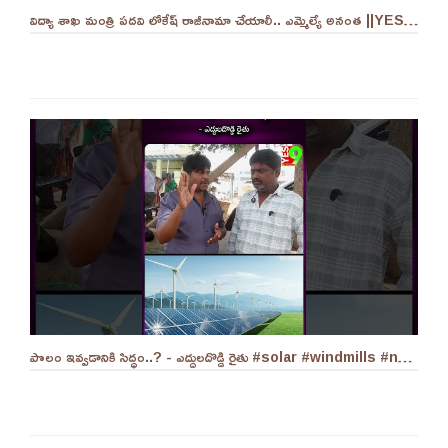
విద్యా శాఖ మంత్రి పదవి లోకేష్ రాజీనామా చేయాలీ.. ఎమ్మెల్యే అనంత ||YES 9TV
పొలం ఇవ్వడానికి సిద్ధం..? - ఎద్దులదొడ్డి రైతు #solar #windmills #naralokesh #solarenergy