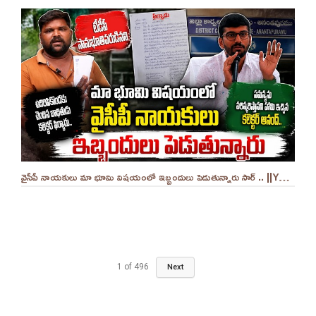
వైసీపీ నాయకులు మా భూమి విషయంలో ఇబ్బందులు పెడుతున్నారు సార్ .. ||YES 9TV
1
of
496
Next