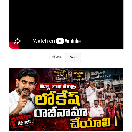
1
of
496
Next