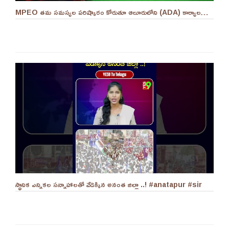
MPEO తమ సమస్యల పరిష్కారం కోరుతూ ఆలూరులోని (ADA) కార్యాలయం ఎదుట దీక్ష ||YES 9TV #kurnool
స్థానిక ఎన్నికల సన్నాహాలతో వేడెక్కిన అనంత జిల్లా ..! #anatapur #sir