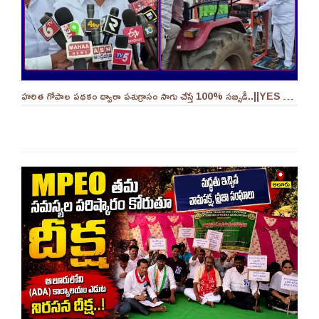
హరిత గోపాల పథకం ద్వారా పశుగ్రాసం సాగు చేస్తే 100% సబ్సిడీ..||YES 9TV