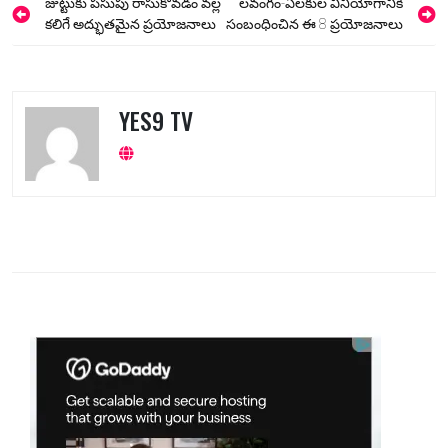
Post
జుట్టుకు పసుపు రాసుకోవడం వల్ల
లవంగం-ఏలకుల వినియోగానికి
navigation
కలిగే అద్భుతమైన ప్రయోజనాలు
సంబంధించిన ఈ 8 ప్రయోజనాలు
YES9 TV