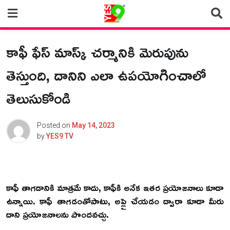
Skip
to
content
కాఫీ ఫేస్ మాస్క్ చర్మానికి మెరుపును
తెస్తుంది, దానిని ఎలా ఉపయోగించాలో
తెలుసుకోండి
Posted on
May 14, 2023
by
YES9 TV
కా
ఫీ తాగడానికి మాత్రమే కాదు, కాఫీకి అనేక ఇతర ప్రయోజనాలు కూడా
ఉన్నాయి. కాఫీ తాగడంతోపాటు, అప్లై చేయడం ద్వారా కూడా మీరు
దాని ప్రయోజనాలను పొందవచ్చు.