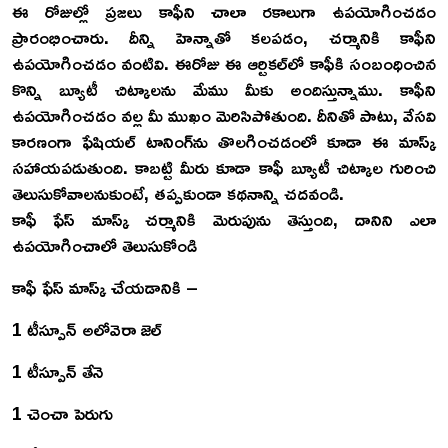
ఈ రోజుల్లో ప్రజలు కాఫీని చాలా రకాలుగా ఉపయోగించడం
ప్రారంభించారు. దీన్ని హెన్నాతో కలపడం, చర్మానికి కాఫీని
ఉపయోగించడం వంటివి. ఈరోజు ఈ ఆర్టికల్‌లో కాఫీకి సంబంధించిన
కొన్ని బ్యూటీ చిట్కాలను మేము మీకు అందిస్తున్నాము. కాఫీని
ఉపయోగించడం వల్ల మీ ముఖం మెరిసిపోతుంది. దీనితో పాటు, వేసవి
కారణంగా ఫేషియల్ టానింగ్‌ను తొలగించడంలో కూడా ఈ మాస్క్
సహాయపడుతుంది. కాబట్టి మీరు కూడా కాఫీ బ్యూటీ చిట్కాల గురించి
తెలుసుకోవాలనుకుంటే, తప్పకుండా కథనాన్ని చదవండి.
కాఫీ ఫేస్ మాస్క్ చర్మానికి మెరుపును తెస్తుంది, దానిని ఎలా
ఉపయోగించాలో తెలుసుకోండి
కాఫీ ఫేస్ మాస్క్ చేయడానికి –
1 టీస్పూన్ అలోవెరా జెల్
1 టీస్పూన్ తేనె
1 చెంచా పెరుగు