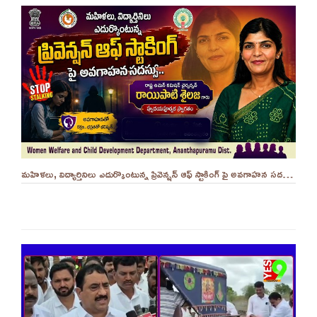
మహిళలు, విద్యార్తినిలు ఎదుర్కొంటున్న ప్రివెన్షన్ ఆఫ్ స్టాకింగ్ పై అవగాహన సదస్సు.. - ||YES 9TV