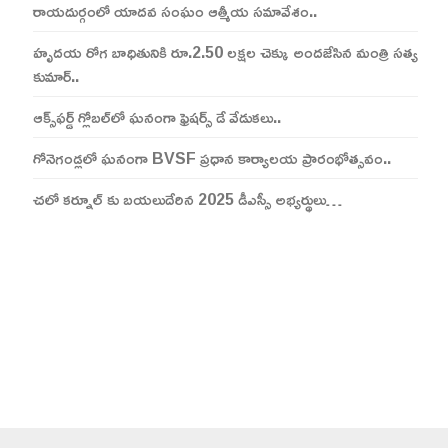
రాయదుర్గంలో యాదవ సంఘం ఆత్మీయ సమావేశం..
హృదయ రోగ బాధితునికి రూ.2.50 లక్షల చెక్కు అందజేసిన మంత్రి సత్య
కుమార్..
ఆక్స్‌ఫర్డ్ గ్లోబల్‌లో ఘనంగా ఫ్రెషర్స్ డే వేడుకలు..
గోనెగండ్లలో ఘనంగా BVSF ప్రధాన కార్యాలయ ప్రారంభోత్సవం..
చలో కర్నూల్ కు బయలుదేరిన 2025 డీఎస్సీ అభ్యర్థులు…