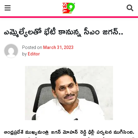
Skip
to
content
ఎమ్మెల్యేలతో భేటీ కానున్న సీఎం జగన్..
Posted on
March 31, 2023
by
Editor
ఆంధ్రప్రదేశ్‌ ముఖ్యమంత్రి జగన్‌ మోహన్‌ రెడ్డి ఢిల్లీ పర్యటన ముగిసింది.