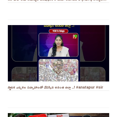
స్థానిక ఎన్నికల సన్నాహాలతో వేడెక్కిన అనంత జిల్లా ..! #anatapur #sir