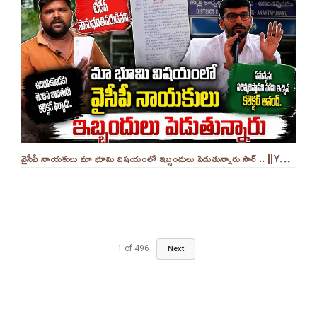
వైసీపీ నాయకులు మా భూమి విషయంలో ఇబ్బందులు పెడుతున్నారు సార్ .. ||YES 9TV
1
of
496
Next