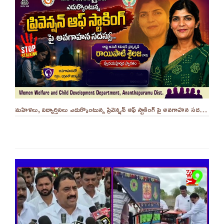
మహిళలు, విద్యార్తినిలు ఎదుర్కొంటున్న ప్రివెన్షన్ ఆఫ్ స్టాకింగ్ పై అవగాహన సదస్సు.. - ||YES 9TV