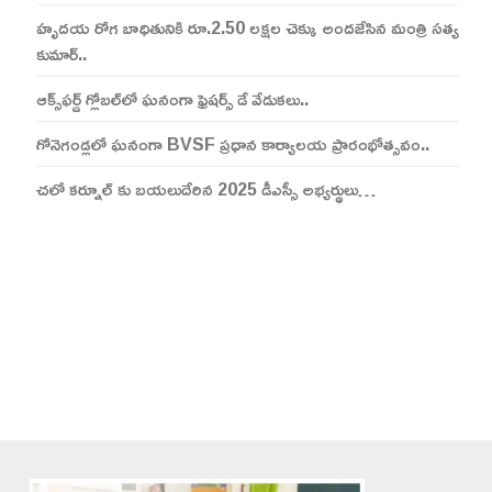
హృదయ రోగ బాధితునికి రూ.2.50 లక్షల చెక్కు అందజేసిన మంత్రి సత్య
కుమార్..
ఆక్స్‌ఫర్డ్ గ్లోబల్‌లో ఘనంగా ఫ్రెషర్స్ డే వేడుకలు..
గోనెగండ్లలో ఘనంగా BVSF ప్రధాన కార్యాలయ ప్రారంభోత్సవం..
చలో కర్నూల్ కు బయలుదేరిన 2025 డీఎస్సీ అభ్యర్థులు…