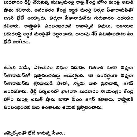
బుధవారం ఢిల్లీ చేరుకున్న ముఖ్యమంత్రి రాత్రి కేంద్ర హోం మంత్రి అమిత్
షాను కలిశారు. అనంతరం కేంద్ర ఆర్థిక మంత్రి నిర్మల సీతారామన్‌తో
జగన్ భేటీ అయ్యారు. నిర్మలా సీతారామన్‌ను గురువారం ఉదయం
కలిశారు. రాష్ట్రానికి సంబంధించిన రావాల్సిన నిధులు, బకాయిల
విడుదలపై ఆర్థిక మంత్రితో చర్చించారు. దాదాపు 45 నిమిషాలపాటు వీరి
భేటీ జరిగింది.
ఉపాధి హామీ, పోలవరం నిధుల విడుదల గురించి కూడా నిర్మలా
సీతారామన్‌తో ప్రస్తావించినట్టు తెలుస్తోంది. ఈ సందర్భంగా నిర్మలా
సీతారామన్‌కు శ్రీనివాసుడి ఫొటో, స్వామి వారి ప్రసాదాన్ని జగన్‌
అందజేశారు. ఢిల్లీ పర్యటనలో భాగంగా బుధవారం సాయంత్రం కేంద్ర
హోం మంత్రి అమిత్‌ షాను కూడా సీఎం జగన్‌ కలిశారు. రాష్ట్రానికి
సంబంధించిన పలు అంశాలను ఆయన ప్రస్తావించారు.
ఎమ్మెల్యేలతో భేటీ కానున్న సీఎం..