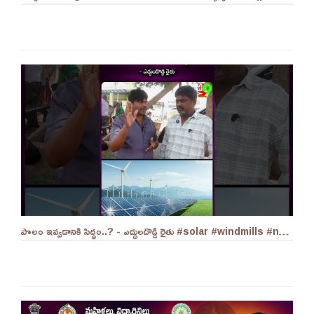
పొలం ఇవ్వడానికి సిద్ధం..? - ఎద్దులదొడ్డి రైతు #solar #windmills #naralokesh #solarenergy