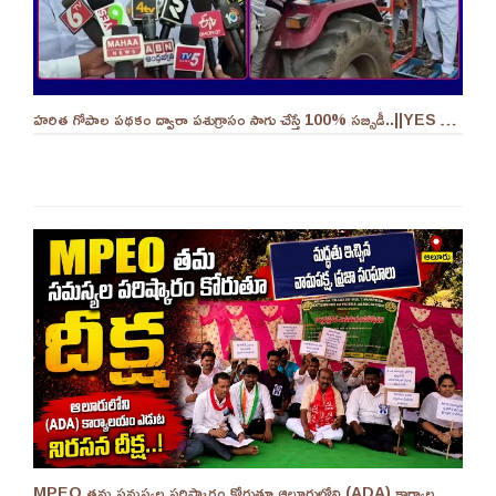
హరిత గోపాల పథకం ద్వారా పశుగ్రాసం సాగు చేస్తే 100% సబ్సిడీ..||YES 9TV
MPEO తమ సమస్యల పరిష్కారం కోరుతూ ఆలూరులోని (ADA) కార్యాలయం ఎదుట దీక్ష ||YES 9TV #kurnool