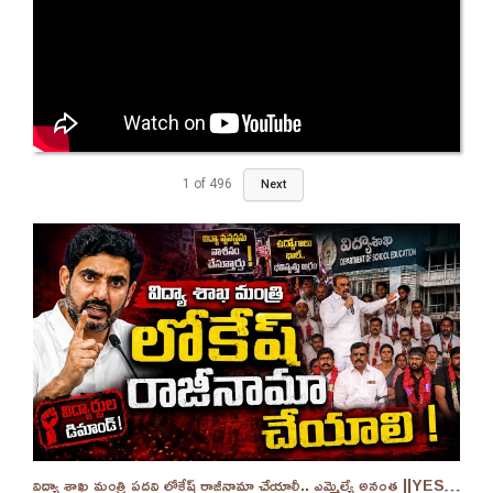
1
of
496
Next
విద్యా శాఖ మంత్రి పదవి లోకేష్ రాజీనామా చేయాలీ.. ఎమ్మెల్యే అనంత ||YES 9TV