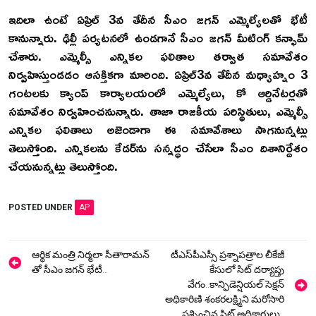
ఇదిలా ఉంటే ఏప్రిల్‌ 3వ తేదీన సీఎం జగన్‌ ఎమ్మెల్యేలతో భేటీ
కానున్నారు. ఢిల్లీ పర్యటనలో ఉండగానే సీఎం జగన్‌ మీటింగ్ కన్ఫామ్‌
చేశారు. ఎమ్మెల్సీ ఎన్నికల ఫలితాల తర్వాత సమావేశం
నిర్వహిస్తుండడం ఆసక్తికగా మారింది. ఏప్రిల్‌3వ తేదీన మధ్యాహ్నం 3
గంటలకు క్యాంప్‌ కార్యాలయంలో ఎమ్మెల్యేలు, కో ఆర్డినేటర్లతో
సమావేశం నిర్వహించనున్నారు. తాజా రాజకీయ పరిస్థితులు, ఎమ్మెల్సీ
ఎన్నికల ఫలితాలు అజెండాగా ఈ సమావేశాలు సాగనున్నట్లు
తెలుస్తోంది. ఎన్నికలను కేడర్‌ను సన్నద్ధం చేసేలా సీఎం దిశానిర్దేశం
చేయనున్నట్లు తెలుస్తోంది.
POSTED UNDER
AP
Post
ఆర్థిక మంత్రి నిర్మలా సీతారామన్‌
టీఎస్‌పీఎస్సీ ప్రశ్నాపత్రాల లీకేజీ
navigation
తో సీఎం జగన్ భేటీ…
కేసులో సిట్ దర్యాప్తు
వేగం..కాన్ఫిడెన్షియల్ సెక్షన్
అధికారిణి శంకరలక్ష్మిని మరోసారి
ప్రశ్నించిన సిట్ అధికారులు..