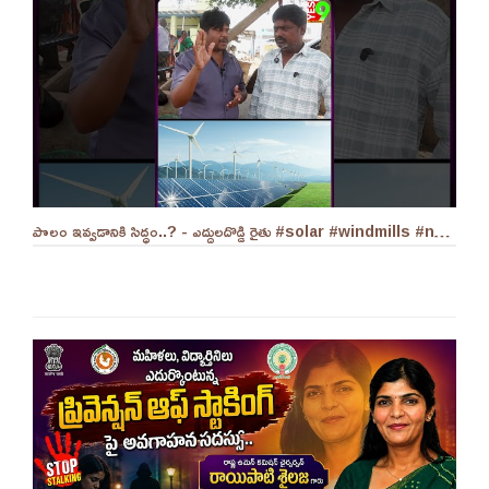
పొలం ఇవ్వడానికి సిద్ధం..? - ఎద్దులదొడ్డి రైతు #solar #windmills #naralokesh #solarenergy