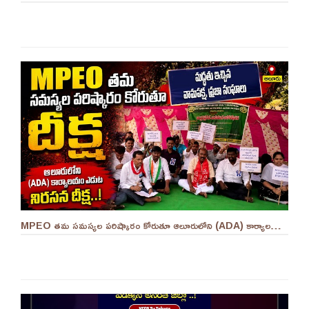
MPEO తమ సమస్యల పరిష్కారం కోరుతూ ఆలూరులోని (ADA) కార్యాలయం ఎదుట దీక్ష ||YES 9TV #kurnool