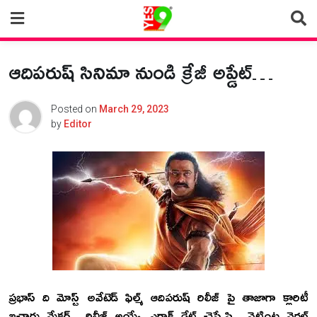
Skip
to
content
ఆదిపరుష్ సినిమా నుండి క్రేజీ అప్డేట్…
Posted on
March 29, 2023
by
Editor
ప్రభాస్ ది మోస్ట్ అవేటెడ్ ఫిల్మ్ ఆదిపరుష్ రిలీజ్‌ పై తాజాగా క్లారిటీ
ఇచ్చారు మేకర్స్. రిలీజ్ అయ్యే ఎగ్జాక్ట్ డేట్ చెప్పేసి.. నెట్టింట వైరల్