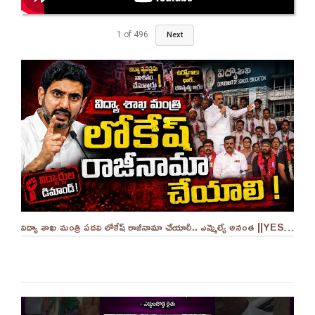
1
of
496
Next
విద్యా శాఖ మంత్రి పదవి లోకేష్ రాజీనామా చేయాలీ.. ఎమ్మెల్యే అనంత ||YES 9TV