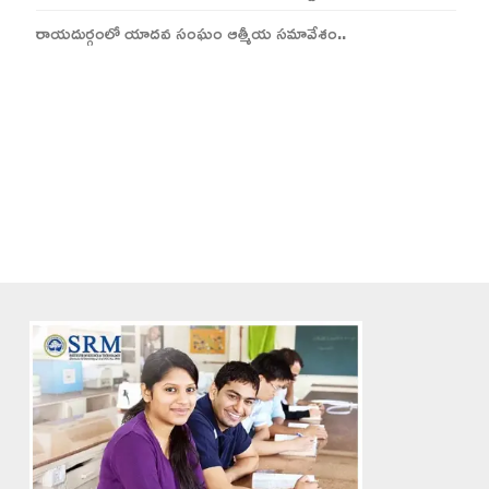
రాయదుర్గంలో యాదవ సంఘం ఆత్మీయ సమావేశం..