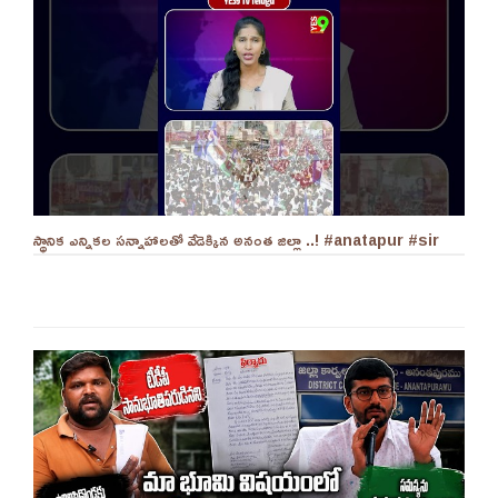
స్థానిక ఎన్నికల సన్నాహాలతో వేడెక్కిన అనంత జిల్లా ..! #anatapur #sir