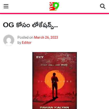
Skip
to
content
OG కోసం లోకేషన్స్..
Posted on
March 26, 2023
by
Editor