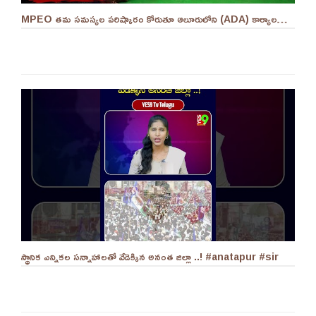
MPEO తమ సమస్యల పరిష్కారం కోరుతూ ఆలూరులోని (ADA) కార్యాలయం ఎదుట దీక్ష ||YES 9TV #kurnool
స్థానిక ఎన్నికల సన్నాహాలతో వేడెక్కిన అనంత జిల్లా ..! #anatapur #sir