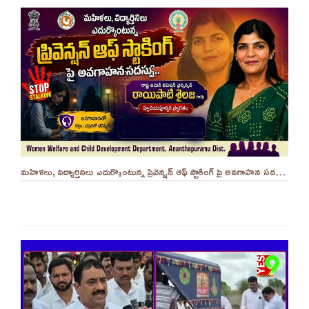
మహిళలు, విద్యార్తినిలు ఎదుర్కొంటున్న ప్రివెన్షన్ ఆఫ్ స్టాకింగ్ పై అవగాహన సదస్సు.. - ||YES 9TV