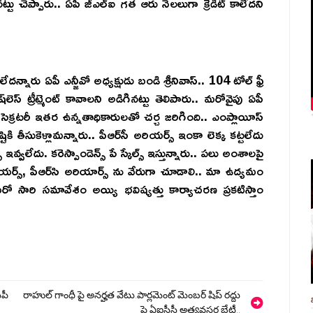
టు చెప్పారు.. ఏపీ జీఎల్ఐ గత ఆరు నెలలుగా క్రెడిట్ కాలేదని
ేదన్నారు ఏపీ ఎన్జీవో అధ్యక్షుడు బండి శ్రీనివాస్.. 104 టోల్ ఫ్రీ
‌లెస్‌ ట్రీట్మెంట్ కావాలని అడిగినట్టు తెలిపారు.. మరోవైపు ఏపీ
్ సెక్రటరీ ఇతర ఉన్నతాధికారులతో చర్చ జరిగింది.. ఎంప్లాయీస్
ికి తీసుకెళ్లామన్నారు.. పీఆర్‌సీ అరియర్స్ ఇంకా లెక్క కట్టలేదు
్ ఇవ్వలేదు. కరెస్పాండెన్స్ పే స్కేల్స్ ఇస్తున్నారు.. పలు అంశాలపై
యర్స్, పీఆర్‌సి అరియార్స్ ను వేరుగా చూడాలి.. మా ఉద్యమం
ో సారి సమావేశం అయ్యి భవిష్యత్తు కార్యాచరణ ప్రకటిస్తాం
ీపీ
రాహుల్ గాంధీ పై అనర్హత వేటు.పార్లమెంట్ మెంబర్ షిప్ రద్దు
పై ఏఐసీసీ అత్యవసర భేటీ..