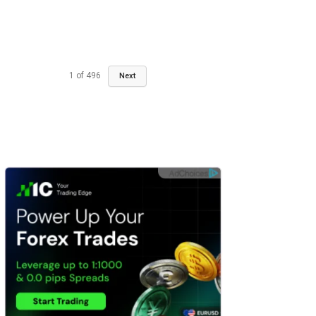
1
of
496
Next