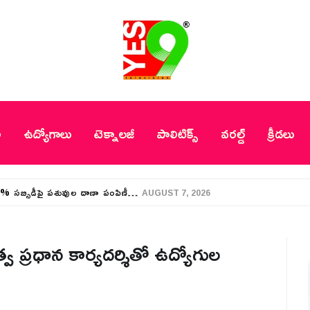
ీ
ఉద్యోగాలు
టెక్నాలజీ
పాలిటిక్స్
వరల్డ్
క్రీడలు
50% సబ్సిడీపై పశువుల దాణా పంపిణీ…
AUGUST 7, 2026
్వ ప్రధాన కార్యదర్శితో ఉద్యోగుల