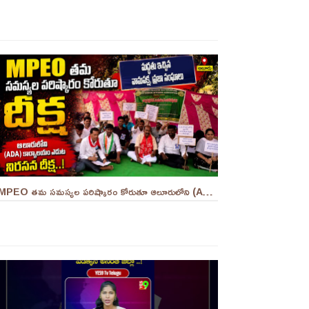
MPEO తమ సమస్యల పరిష్కారం కోరుతూ ఆలూరులోని (ADA) కార్యాలయం ఎదుట దీక్ష ||YES 9TV #kurnool