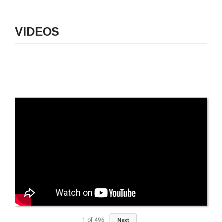
VIDEOS
1
of
496
Next