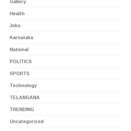
Gallery
Health
Jobs
Karnataka
National
POLITICS
SPORTS
Technology
TELANGANA
TRENDING
Uncategorized