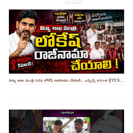
విద్యా శాఖ మంత్రి పదవి లోకేష్ రాజీనామా చేయాలీ.. ఎమ్మెల్యే అనంత ||YES 9TV