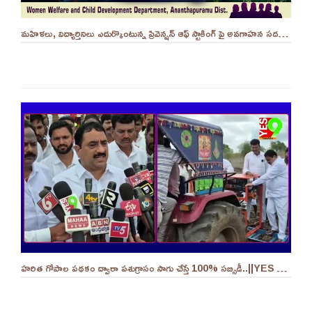
మహిళలు, విద్యార్తినిలు ఎదుర్కొంటున్న ప్రివెన్షన్ ఆఫ్ స్టాకింగ్ పై అవగాహన సదస్సు.. - ||YES 9TV
హరిత గోపాల పథకం ద్వారా పశుగ్రాసం సాగు చేస్తే 100% సబ్సిడీ..||YES 9TV