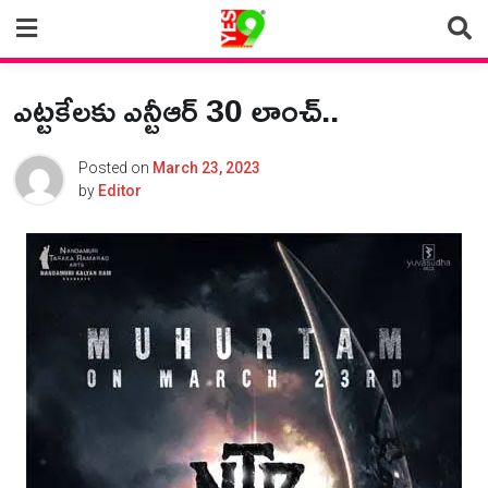
Skip
to
content
ఎట్టకేలకు ఎన్టీఆర్ 30 లాంచ్..
Posted on
March 23, 2023
by
Editor