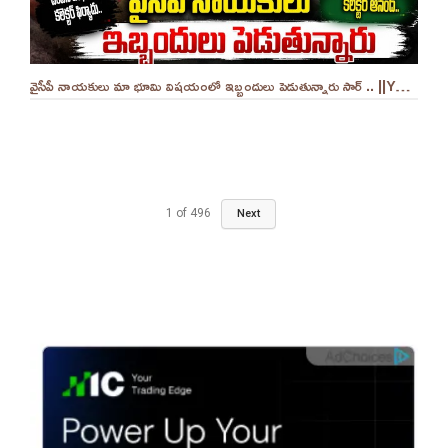
వైసీపీ నాయకులు మా భూమి విషయంలో ఇబ్బందులు పెడుతున్నారు సార్ .. ||YES 9TV
1
of
496
Next