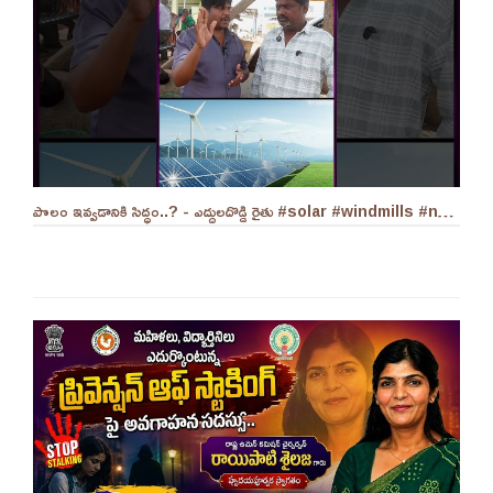
పొలం ఇవ్వడానికి సిద్ధం..? - ఎద్దులదొడ్డి రైతు #solar #windmills #naralokesh #solarenergy