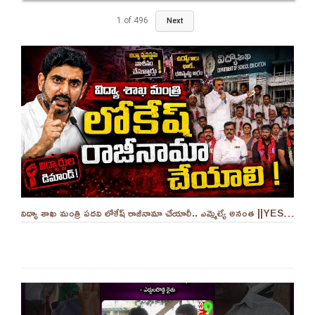
1
of
496
Next
విద్యా శాఖ మంత్రి పదవి లోకేష్ రాజీనామా చేయాలీ.. ఎమ్మెల్యే అనంత ||YES 9TV