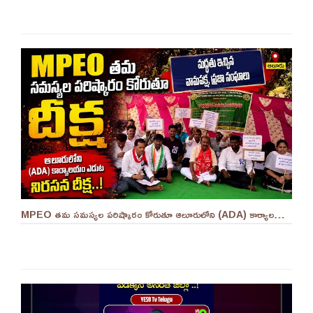
MPEO తమ సమస్యల పరిష్కారం కోరుతూ ఆలూరులోని (ADA) కార్యాలయం ఎదుట దీక్ష ||YES 9TV #kurnool