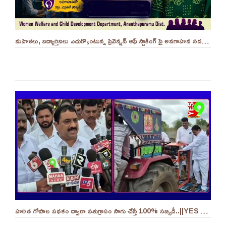
మహిళలు, విద్యార్తినిలు ఎదుర్కొంటున్న ప్రివెన్షన్ ఆఫ్ స్టాకింగ్ పై అవగాహన సదస్సు.. - ||YES 9TV
హరిత గోపాల పథకం ద్వారా పశుగ్రాసం సాగు చేస్తే 100% సబ్సిడీ..||YES 9TV