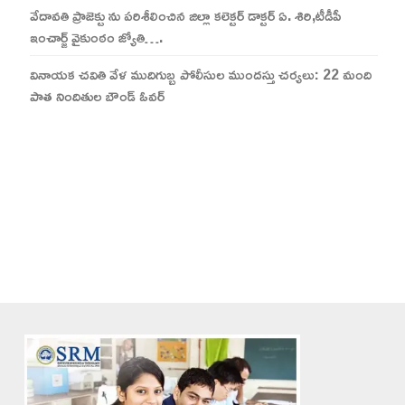
వేదావతి ప్రాజెక్టు ను పరిశీలించిన జిల్లా కలెక్టర్ డాక్టర్ ఏ. శిరి,టీడీపీ
ఇంచార్జ్ వైకుంఠం జ్యోతి….
వినాయక చవితి వేళ ముదిగుబ్బ పోలీసుల ముందస్తు చర్యలు: 22 మంది
పాత నిందితుల బౌండ్ ఓవర్