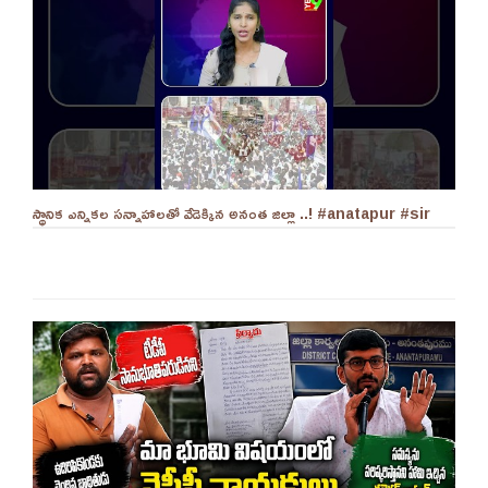
స్థానిక ఎన్నికల సన్నాహాలతో వేడెక్కిన అనంత జిల్లా ..! #anatapur #sir