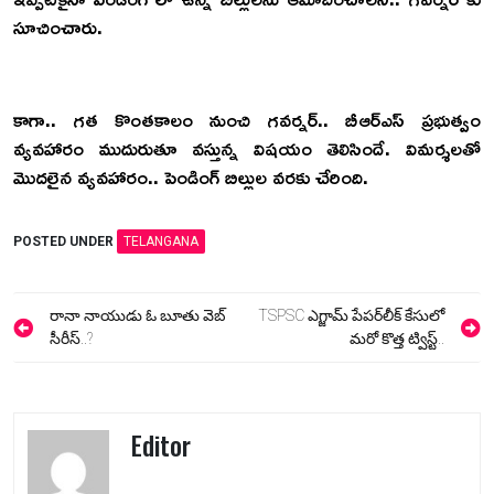
సూచించారు.
కాగా.. గత కొంతకాలం నుంచి గవర్నర్.. బీఆర్ఎస్ ప్రభుత్వం
వ్యవహారం ముదురుతూ వస్తున్న విషయం తెలిసిందే. విమర్శలతో
మొదలైన వ్యవహారం.. పెండింగ్ బిల్లుల వరకు చేరింది.
POSTED UNDER
TELANGANA
Post
రానా నాయుడు ఓ బూతు వెబ్
TSPSC ఎగ్జామ్ పేపర్‌లీక్‌ కేసులో
navigation
సీరీస్..?
మరో కొత్త ట్విస్ట్..
Editor