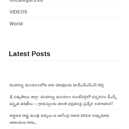
Uncategorized
VIDEOS
World
Latest Posts
ముదిగుబ్బ మండలంలోని ఆరు చెరువులకు హెచ్ఎన్ఎస్ఎస్ నీళ్లు
శ్రీ సత్యసాయి జిల్లా: ముదిగుబ్బ మండలం గుంజేపల్లిలో ధర్మవరం డీఎస్పీ
విస్తృత తనిఖీలు – గ్రామస్తులకు శాంతి భద్రతలపై ప్రత్యేక అవగాహన!
కర్ణాటక రాష్ట్ర మంత్రి వర్యులు బి నాగేంద్ర గారిని కలిసిన గుమ్మనూరు
నారాయణ గారు..