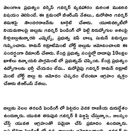
తెలంగాణ ప్రభుత్వం వర్సెస్ గవర్నర్ వ్యవహారం మరింత ముదిరిన
విషయం తెలిసిందే. ఈ క్రమంలో బీఆర్ఎస్ నేతలు.. మరోసారి గవర్నర్‌
తమిళిసై సౌందరరాజన్‌ను టార్గెట్‌ చేశారు. యూనివర్సిటీలో
నియమకాలపై బిల్లును గవర్నర్ పెండింగ్ లో పెట్టి నిరుద్యోగుల ఆశలపై
నీళ్లుజల్లుతున్నారని ఎమ్మెల్యే, ప్రభుత్వ విప్‌ బాల్క సుమన్‌ విమర్శలు
గుప్పించారు. కామన్ రిక్రూట్‌మెంట్ బోర్డ్ బిల్లును ఆమోదించాలని ఈ
సందర్భంగా డిమాండ్ చేశారు. కేంద్ర ప్రభుత్వ సంస్థల్లో దాదాపు 10లక్షల
ఖాళీలు ఉన్నాయని పార్లమెంట్ లో ప్రభుత్వమే చెప్పింది. కేంద్ర ప్రభుత్వం
ఉద్యోగాలను భర్తీ చేయడం లేదు.. మరోవైపు గవర్నర్ కామన్ రిక్రూట్
మెంట్ బోర్డ్ బిల్లు కు ఆమోదం చెప్పడం లేదంటూ ఆగ్రహం వ్యక్తం
చేశారు బీఆర్ఎస్‌ నేతలు.
బిల్లును నెలల తరబడి పెండింగ్ లో పెట్టడం వెనక రాజకీయ దురుద్దేశం
ఉందన్నారు. యువత తరుపున గవర్నర్ కి విజ్ఞప్తి చేస్తున్నాం.. ఆలస్యం
చేస్తే యువత ఆగ్రహంతో ఏమైనా చేసే ప్రమాదం ఉందన్నారు.
ఇప్పటికైనా పెండింగ్ లో ఉన్న బిల్లులను ఆమోదించాలని.. గవర్నర్ కు