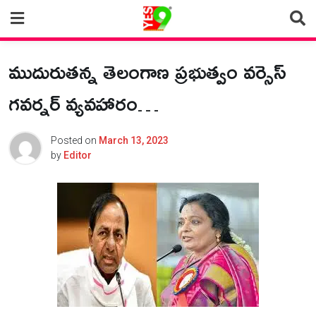
Skip
to
content
ముదురుతన్న తెలంగాణ ప్రభుత్వం వర్సెస్
గవర్నర్ వ్యవహారం…
Posted on
March 13, 2023
by
Editor