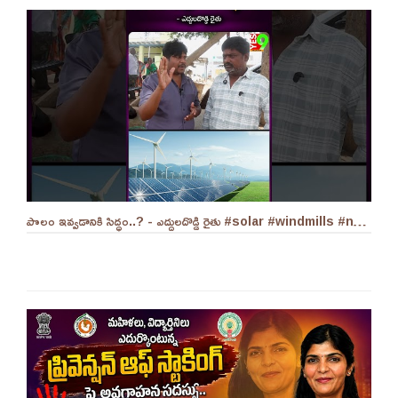
పొలం ఇవ్వడానికి సిద్ధం..? - ఎద్దులదొడ్డి రైతు #solar #windmills #naralokesh #solarenergy