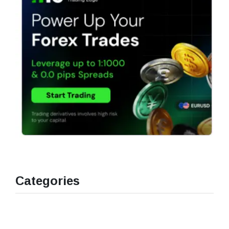
Categories