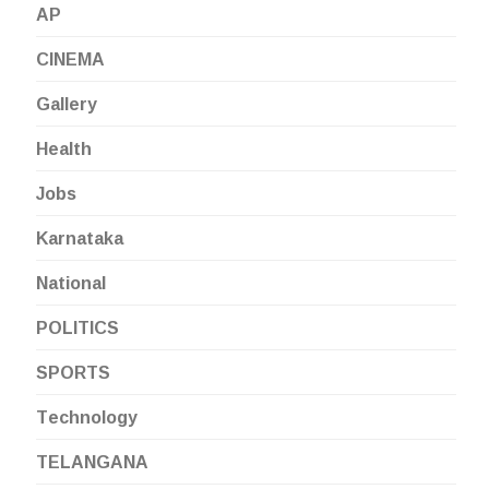
AP
CINEMA
Gallery
Health
Jobs
Karnataka
National
POLITICS
SPORTS
Technology
TELANGANA