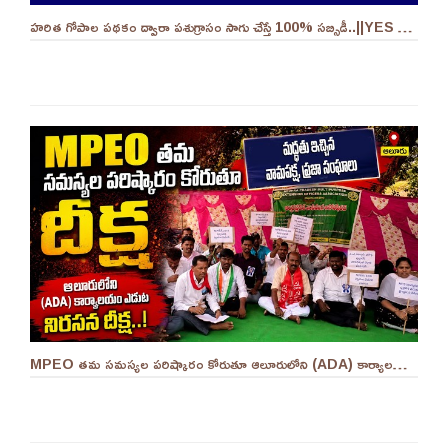
హరిత గోపాల పథకం ద్వారా పశుగ్రాసం సాగు చేస్తే 100% సబ్సిడీ..||YES 9TV
MPEO తమ సమస్యల పరిష్కారం కోరుతూ ఆలూరులోని (ADA) కార్యాలయం ఎదుట దీక్ష ||YES 9TV #kurnool