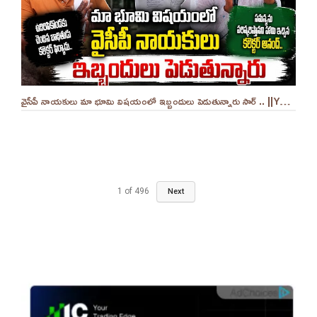
వైసీపీ నాయకులు మా భూమి విషయంలో ఇబ్బందులు పెడుతున్నారు సార్ .. ||YES 9TV
1
of
496
Next