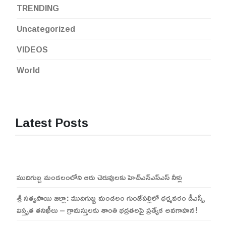
TRENDING
Uncategorized
VIDEOS
World
Latest Posts
ముదిగుబ్బ మండలంలోని ఆరు చెరువులకు హెచ్ఎన్ఎస్ఎస్ నీళ్లు
శ్రీ సత్యసాయి జిల్లా: ముదిగుబ్బ మండలం గుంజేపల్లిలో ధర్మవరం డీఎస్పీ
విస్తృత తనిఖీలు – గ్రామస్తులకు శాంతి భద్రతలపై ప్రత్యేక అవగాహన!